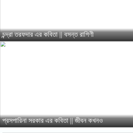
চন্দ্রা তরফদার এর কবিতা || বসন্ত রাগিণী
রবিবার, ২৯ জুন, ২০২৫
প্রসপারিনা সরকার এর কবিতা || জীবন কখনও