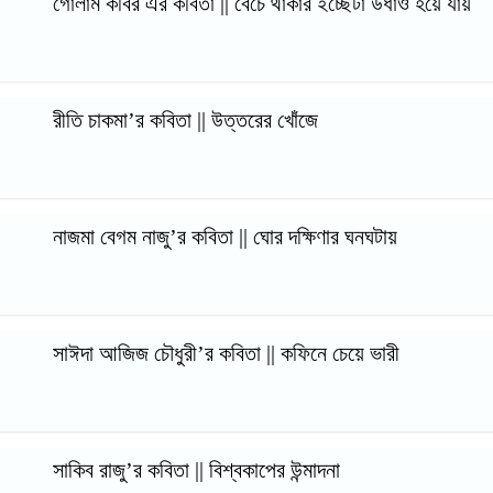
গোলাম কবির এর কবিতা || বেঁচে থাকার ইচ্ছেটা উধাও হয়ে যায়
রীতি চাকমা’র কবিতা || উত্তরের খোঁজে
নাজমা বেগম নাজু’র কবিতা || ঘোর দক্ষিণার ঘনঘটায়
সাঈদা আজিজ চৌধুরী’র কবিতা || কফিনে চেয়ে ভারী
সাকিব রাজু’র কবিতা || বিশ্বকাপের উন্মাদনা