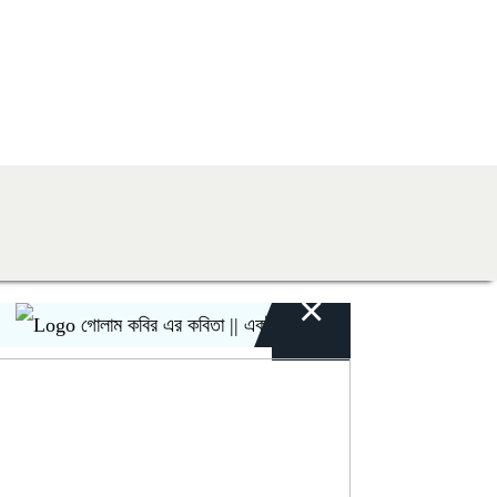
×
গোলাম কবির এর কবিতা || একটা কাঙ্ক্ষিত স্বপ্নের গল্প
রীতি চাকম