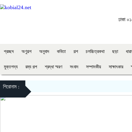
ঢাকা
০১:
প্রচ্ছদ
অণুগল্প
অনুবাদ
কবিতা
গল্প
চলচ্চিত্রকথা
ছড়া
ধার
মুক্তগদ্য
রম্য গল্প
শ্রদ্ধা স্মরণ
সংবাদ
সম্পাদকীয়
সাক্ষাৎকার
শিরোনাম :
বুধবার, ২৪ ডিসেম্বর, ২০২৫