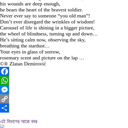
his wounds are deep enough,
he bears the heart of the bravest soldier.
Never ever say to someone “you old man”!
Don’t ever disregard the wrinkles of wisdom!
Carousel of life is shining in a bigger picture,
the wheel of blindness, turning up and down…
He’s sitting calm now, observing the sky,
breathing the stardust…
Your eyes in glass of sorrow,
rosemary scent and picture on the lap …
©® Zlatan Demirović
Facebook
WhatsApp
Messenger
Copy
Link
Share
এই বিভাগের আরো খবর