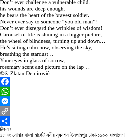
Don’t ever challenge a vulnerable child,
his wounds are deep enough,
he bears the heart of the bravest soldier.
Never ever say to someone “you old man”!
Don’t ever disregard the wrinkles of wisdom!
Carousel of life is shining in a bigger picture,
the wheel of blindness, turning up and down…
He’s sitting calm now, observing the sky,
breathing the stardust…
Your eyes in glass of sorrow,
rosemary scent and picture on the lap …
©® Zlatan Demirović
Facebook
WhatsApp
Messenger
Copy
ঠিকানাঃ
Link
Share
১৮ নং সোনার বাংলা মার্কেট সমীর ম্যনশন ইসলামপুর ঢাকা-১১০০ বাংলাদেশ