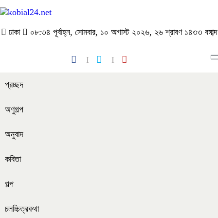
ঢাকা
০৮:৩৪ পূর্বাহ্ন, সোমবার, ১০ অগাস্ট ২০২৬, ২৬ শ্রাবণ ১৪৩৩ বঙ্গাব্দ
প্রচ্ছদ
অণুগল্প
অনুবাদ
কবিতা
গল্প
চলচ্চিত্রকথা