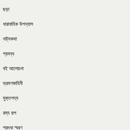
ছড়া
ধারাবাহিক উপন্যাস
নাট্যকথা
প্রবন্ধ
বই আলোচনা
ভ্রমণকাহিনী
মুক্তগদ্য
রম্য গল্প
শ্রদ্ধা স্মরণ