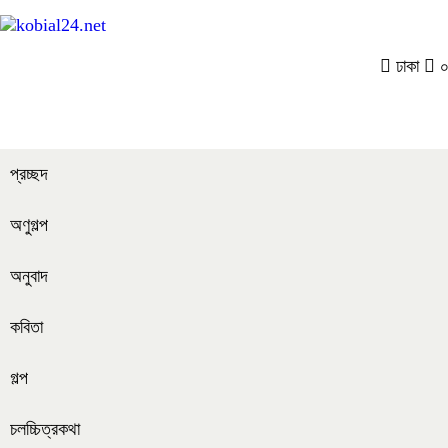
ঢাকা
০৫
প্রচ্ছদ
অণুগল্প
অনুবাদ
কবিতা
গল্প
চলচ্চিত্রকথা