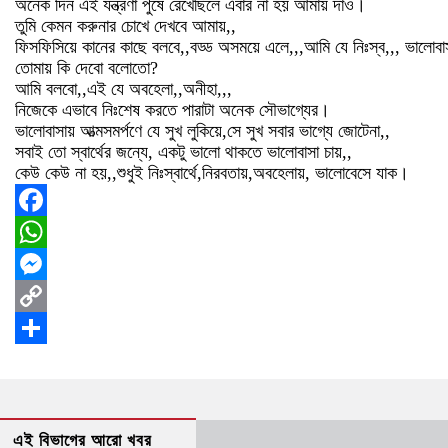
অনেক দিন এই যন্ত্রণা পুষে রেখেছিলে এবার না হয় আমায় দাও।
তুমি কেমন করুনার চোখে দেখবে আমায়,,
ফিসফিসিয়ে কানের কাছে বলবে,,বড্ড অসময়ে এলে,,,আমি যে নিঃস্ব,,, ভালোবাস
তোমায় কি দেবো বলোতো?
আমি বলবো,,এই যে অবহেলা,,অনীহা,,,
নিজেকে এভাবে নিঃশেষ করতে পারাটা অনেক সৌভাগ্যের।
ভালোবাসায় আত্মসমর্পণে যে সুখ লুকিয়ে,সে সুখ সবার ভাগ্যে জোটেনা,,
সবাই তো স্বার্থের জন্যে, একটু ভালো থাকতে ভালোবাসা চায়,,
কেউ কেউ না হয়,,শুধুই নিঃস্বার্থে,নিরবতায়,অবহেলায়, ভালোবেসে যাক।
Facebook
WhatsApp
Messenger
Copy
Link
Share
এই বিভাগের আরো খবর