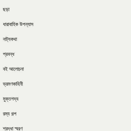
ছড়া
ধারাবাহিক উপন্যাস
নাট্যকথা
প্রবন্ধ
বই আলোচনা
ভ্রমণকাহিনী
মুক্তগদ্য
রম্য গল্প
শ্রদ্ধা স্মরণ