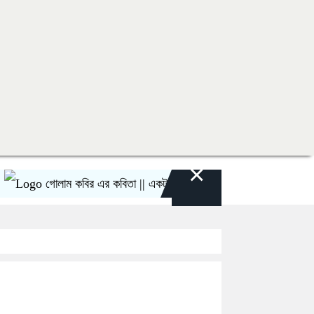
×
গোলাম কবির এর কবিতা || একটা কাঙ্ক্ষিত স্বপ্নের গল্প
রীতি চাক