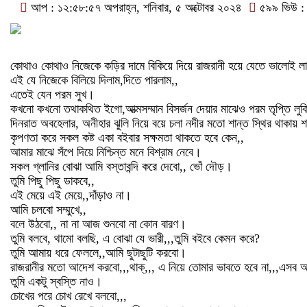
আপ : ১২:৫৮:৫৭ অপরাহ্ন, শনিবার, ৫ অক্টোবর ২০২৪
৫৯৯ ভিউ :
কোথাও কোথাও নিজেকে কড়ির দামে বিকিয়ে দিয়ে রাজরানী হয়ে যেতে ভালোই ল
এই যে নিজেকে বিলিয়ে দিলাম,দিতে পারলাম,,
এতেই যেন পরম সুখ।
কখনো কখনো তথাকথিত ইগো,আত্মসম্মান বিসর্জন দেয়ার মাঝেও পরম তৃপ্তি লু
দিনরাত অবহেলার, অনীহার ঝুলি নিয়ে বয়ে চলা নদীর মতো শান্ত স্থির থাকায় 
কৃপণতা করে সকল কষ্ট একা বইবার সক্ষমতা থাকতে হবে কেন,,
আমার মাঝে সঁপে দিয়ে নিশ্চিন্ত মনে বিশ্রাম নেবে।
সকল গ্লানির বোঝা আমি বস্তাবন্দি করে দেবো,, ভোঁ দৌড়।
তুমি পিছু পিছু ডাকবে,,
এই মেয়ে এই মেয়ে,,দাঁড়াও না।
আমি চলবো সম্মুখে,,
বলে উঠবো,, না না আজ শুনবো না কোন বারণ।
তুমি বলবে, থামো বলছি, এ বোঝা যে ভারী,,,তুমি বইবে কেমন করে?
তুমি আমায় ধরে ফেললে,,আমি ছুটাছুটি করবো।
রাজরানীর মতো আদেশ করবো,,,থাক্,,, এ নিয়ে তোমার ভাবতে হবে না,,,এসব আ
তুমি একটু স্বস্তি নাও।
চোখের পরে চোখ রেখে বলবো,,,