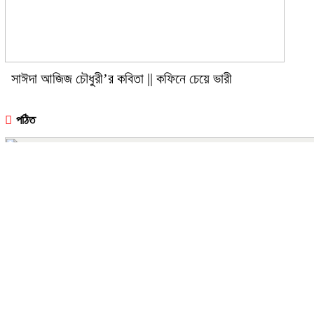
সাঈদা আজিজ চৌধুরী’র কবিতা || কফিনে চেয়ে ভারী
পঠিত
রীতি চাকমা’র কবিতা || আদিম রাত্রির কবিতা