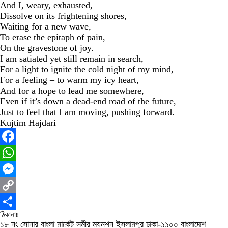
And I, weary, exhausted,
Dissolve on its frightening shores,
Waiting for a new wave,
To erase the epitaph of pain,
On the gravestone of joy.
I am satiated yet still remain in search,
For a light to ignite the cold night of my mind,
For a feeling – to warm my icy heart,
And for a hope to lead me somewhere,
Even if it’s down a dead-end road of the future,
Just to feel that I am moving, pushing forward.
Kujtim Hajdari
Facebook
WhatsApp
Messenger
Copy
ঠিকানাঃ
Link
Share
১৮ নং সোনার বাংলা মার্কেট সমীর ম্যনশন ইসলামপুর ঢাকা-১১০০ বাংলাদেশ