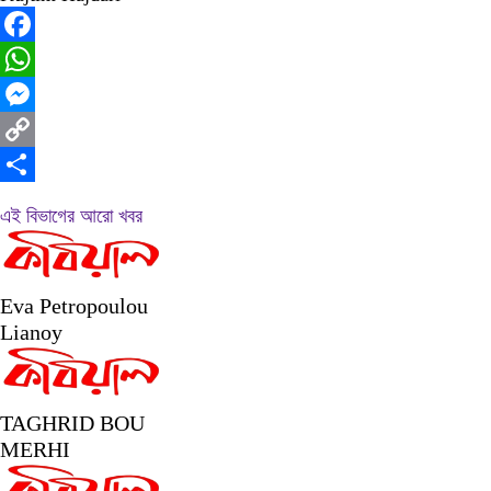
Facebook
WhatsApp
Messenger
Copy
Link
Share
এই বিভাগের আরো খবর
Eva Petropoulou
Lianoy
TAGHRID BOU
MERHI