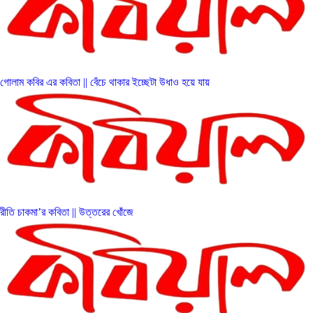
গোলাম কবির এর কবিতা || বেঁচে থাকার ইচ্ছেটা উধাও হয়ে যায়
রীতি চাকমা’র কবিতা || উত্তরের খোঁজে