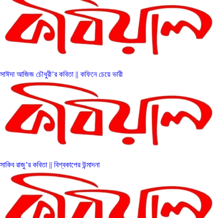
সাঈদা আজিজ চৌধুরী’র কবিতা || কফিনে চেয়ে ভারী
সাকিব রাজু’র কবিতা || বিশ্বকাপের উন্মাদনা