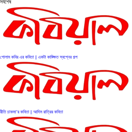
সর্বশেষ
গোলাম কবির এর কবিতা || একটা কাঙ্ক্ষিত স্বপ্নের গল্প
রীতি চাকমা’র কবিতা || আদিম রাত্রির কবিতা