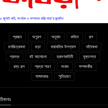
৫ জুলাই কবি, সংগঠক ও সম্পাদক বাপ্পি সাহা’র জন্মদিন
প্রচ্ছদ
অণুগল্প
অনুবাদ
কবিতা
গল্প
চলচ্চিত্রকথা
ছড়া
ধারাবাহিক উপন্যাস
নাট্যকথা
প্রবন্ধ
বই আলোচনা
ভ্রমণকাহিনী
মুক্তগদ্য
রম্য গল্প
শ্রদ্ধা স্মরণ
সংবাদ
সম্পাদকীয়
সাক্ষাৎকার
স্মৃতিচারণ
ঠিকানাঃ