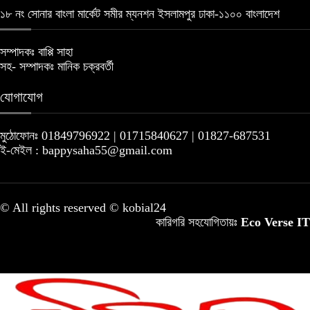
১৮ নং সোনার বাংলা মার্কেট সমীর ম্যনশন ইসলামপুর ঢাকা-১১০০ বাংলাদেশ
সম্পাদকঃ বাপ্পি সাহা
সহ- সম্পাদকঃ মানিক চক্রবর্তী
যোগাযোগ
মুঠোফোনঃ 01849796922 | 01715840627 | 01827-687531
ই-মেইল : bappysaha55@gmail.com
© All rights reserved © kobial24
কারিগরি সহযোগিতায়ঃ
Eco Verse IT