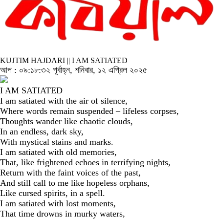
KUJTIM HAJDARI || I AM SATIATED
আপ : ০৯:১৮:৩২ পূর্বাহ্ন, শনিবার, ১২ এপ্রিল ২০২৫
I AM SATIATED
I am satiated with the air of silence,
Where words remain suspended – lifeless corpses,
Thoughts wander like chaotic clouds,
In an endless, dark sky,
With mystical stains and marks.
I am satiated with old memories,
That, like frightened echoes in terrifying nights,
Return with the faint voices of the past,
And still call to me like hopeless orphans,
Like cursed spirits, in a spell.
I am satiated with lost moments,
That time drowns in murky waters,