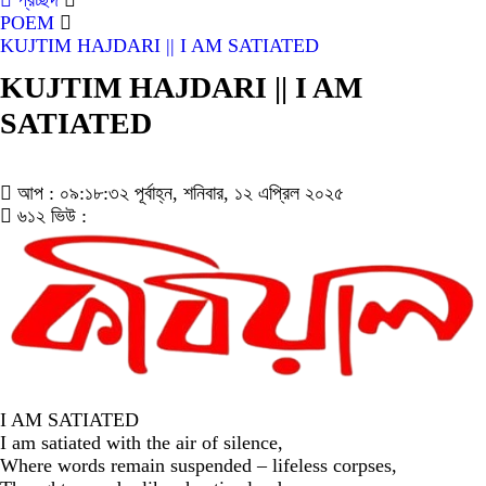
প্রচ্ছদ
POEM
KUJTIM HAJDARI || I AM SATIATED
KUJTIM HAJDARI || I AM
SATIATED
আপ : ০৯:১৮:৩২ পূর্বাহ্ন, শনিবার, ১২ এপ্রিল ২০২৫
৬১২ ভিউ :
I AM SATIATED
I am satiated with the air of silence,
Where words remain suspended – lifeless corpses,