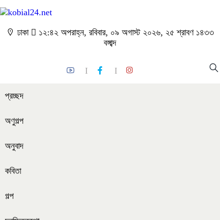
ঢাকা
১২:৪২ অপরাহ্ন, রবিবার, ০৯ অগাস্ট ২০২৬, ২৫ শ্রাবণ ১৪৩৩
বঙ্গাব্দ
প্রচ্ছদ
অণুগল্প
অনুবাদ
কবিতা
গল্প