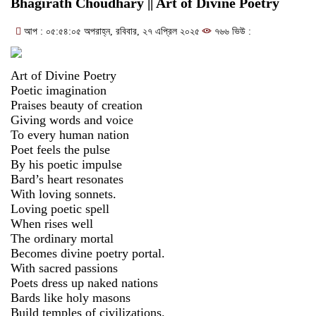
Bhagirath Choudhary || Art of Divine Poetry
আপ : ০৫:৫৪:০৫ অপরাহ্ন, রবিবার, ২৭ এপ্রিল ২০২৫
৭৬৬ ভিউ :
Art of Divine Poetry
Poetic imagination
Praises beauty of creation
Giving words and voice
To every human nation
Poet feels the pulse
By his poetic impulse
Bard’s heart resonates
With loving sonnets.
Loving poetic spell
When rises well
The ordinary mortal
Becomes divine poetry portal.
With sacred passions
Poets dress up naked nations
Bards like holy masons
Build temples of civilizations.