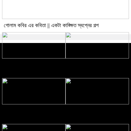
গোলাম কবির এর কবিতা || একটা কাঙ্ক্ষিত স্বপ্নের গল্প
রীতি চাকমা’র কবিতা || আদিম রাত্রির
গোলাম কবির এর কবিতা || বেঁচে থাকার
কবিতা
ইচ্ছেটা উধাও হয়ে যায়
রীতি চাকমা’র কবিতা || উত্তরের খোঁজে
বিশ্বাসকে লালন করতে হয় || পলক
রহমান।