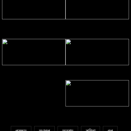
Eva Petropoulou Lianoy
নাজমা বেগম নাজু’র কবিতা || ঘোর দক্ষিণার
ঘনঘটায়
সাঈদা আজিজ চৌধুরী’র কবিতা || কফিনে
সাকিব রাজু’র কবিতা || বিশ্বকাপের উন্মাদনা
চেয়ে ভারী
৫ জুলাই কবি, সংগঠক ও সম্পাদক বাপ্পি
সাহা’র জন্মদিন