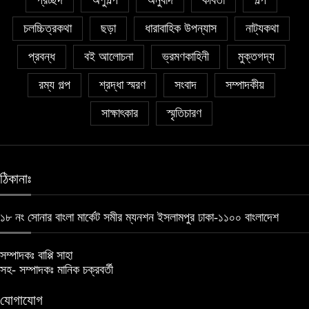
প্রচ্ছদ
অণুগল্প
অনুবাদ
কবিতা
গল্প
চলচ্চিত্রকথা
ছড়া
ধারাবাহিক উপন্যাস
নাট্যকথা
প্রবন্ধ
বই আলোচনা
ভ্রমণকাহিনী
মুক্তগদ্য
রম্য গল্প
শ্রদ্ধা স্মরণ
সংবাদ
সম্পাদকীয়
সাক্ষাৎকার
স্মৃতিচারণ
ঠিকানাঃ
১৮ নং সোনার বাংলা মার্কেট সমীর ম্যনশন ইসলামপুর ঢাকা-১১০০ বাংলাদেশ
সম্পাদকঃ বাপ্পি সাহা
সহ- সম্পাদকঃ মানিক চক্রবর্তী
যোগাযোগ