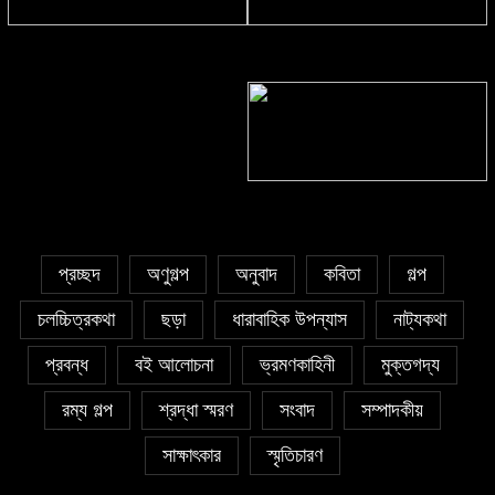
সাঈদা আজিজ চৌধুরী’র কবিতা || কফিনে
সাকিব রাজু’র কবিতা || বিশ্বকাপের উন্মাদনা
চেয়ে ভারী
৫ জুলাই কবি, সংগঠক ও সম্পাদক বাপ্পি
সাহা’র জন্মদিন
প্রচ্ছদ
অণুগল্প
অনুবাদ
কবিতা
গল্প
চলচ্চিত্রকথা
ছড়া
ধারাবাহিক উপন্যাস
নাট্যকথা
প্রবন্ধ
বই আলোচনা
ভ্রমণকাহিনী
মুক্তগদ্য
রম্য গল্প
শ্রদ্ধা স্মরণ
সংবাদ
সম্পাদকীয়
সাক্ষাৎকার
স্মৃতিচারণ