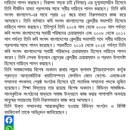
দায়িত্ব পালন করছেন। নিরাপদ সড়ক চাই (নিসচা) এর যুগ্মমহাসচিব হিসেবে
তিনি দীর্ঘদিন যাবত প্রশংসার সাথে স্বীয় দায়িত্ব পালন করছেন। তিনি কবি
সংসদ বাংলাদেশ-এর সাথে প্রায় ২৫ বছর যাবত নিরলসভাবে কাজ করে
আসছেন। তিনি বর্তমানে কবি সংসদ বাংলাদেশের কেন্দ্রীয় সভাপতি হিসেবে
দায়িত্ব পালন করছেন। ইতিপূর্বে তিনি ২০০৪ সাল থেকে ২০০৮ সাল পর্যন্ত
কবি সংসদ বাংলাদেশের স্থায়ী পরিষদের চেয়ারম্যান এবং ২০০৮ থেকে ২০১২
সাল পর্যন্ত তিনি কবি সংসদ বাংলাদেশের কেন্দ্রীয় সভাপতি পদে স্বীয় দায়িত্ব
প্রশংসার সাথে পালন করেছেন। পরবর্তীতে ২০১৪ থেকে ২০২৪ পর্যন্ত তিনি
কবি সংসদ বাংলাদেশের স্থায়ী পরিষদের চেয়ারম্যান হিসেবে দায়িত্ব পালন
করেন। তিনি লেখক উন্নয়ন কেন্দ্রের কেন্দ্রীয় চেয়ারম্যান ও প্রধান উপদেষ্টা
হিসেবে দায়িত্ব পালন করছেন।
তিনি সমাজসেবায় বিশেষ অবদান রাখায় লায়ন্স ক্লাবস ইন্টারন্যাশনাল কর্তৃক
প্রদত্ত আন্তর্জাতিক খ্যাতিসম্পন্ন মেলভিন জোন ফেলো- এমজেএফ
সম্মাননা পদকসহ শ্রেষ্ঠ সংগঠক হিসেবে দুই শতাধিক সম্মাননা পদকে ভূষিত
হয়েছেন। শিক্ষা বিস্তারে তার রয়েছে বিশেষ অবদান। বিভিন্ন সামাজিক-
সাংস্কৃতিক সংগঠনের মাধ্যমে সমাজ উন্নয়নে কাজ করার পাশাপাশি অসহায়
মানুষের সহায়তায় তিনি নিরলসভাবে কাজ করে আসছেন।
তিনি উক্ত সম্মাননায় স্মারকেভূষিত হওয়ায় বিভিন্ন সংগঠন ও বিশিষ্ট
ব্যক্তিবর্গ তাকে অভিনন্দন জানিয়েছেন।
Facebook