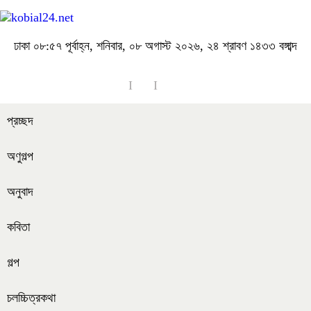
ঢাকা
০৮:৫৭ পূর্বাহ্ন, শনিবার, ০৮ অগাস্ট ২০২৬, ২৪ শ্রাবণ ১৪৩৩ বঙ্গাব্দ
প্রচ্ছদ
অণুগল্প
অনুবাদ
কবিতা
গল্প
চলচ্চিত্রকথা