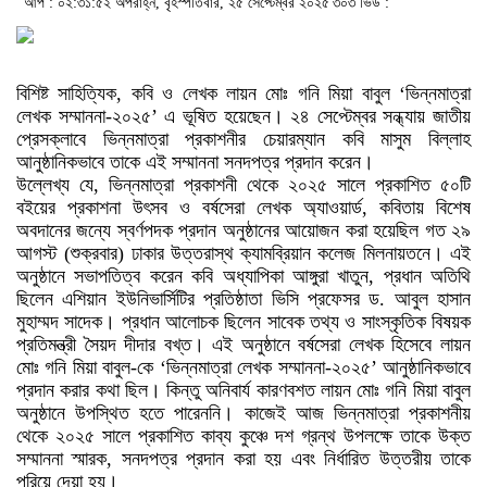
আপ : ০২:৩১:৫২ অপরাহ্ন, বৃহস্পতিবার, ২৫ সেপ্টেম্বর ২০২৫
৩০৩ ভিউ :
বিশিষ্ট সাহিত্যিক, কবি ও লেখক লায়ন মোঃ গনি মিয়া বাবুল ‘ভিন্নমাত্রা
লেখক সম্মাননা-২০২৫’ এ ভূষিত হয়েছেন। ২৪ সেপ্টেম্বর সন্ধ্যায় জাতীয়
প্রেসক্লাবে ভিন্নমাত্রা প্রকাশনীর চেয়ারম্যান কবি মাসুম বিল্লাহ
আনুষ্ঠানিকভাবে তাকে এই সম্মাননা সনদপত্র প্রদান করেন।
উল্লেখ্য যে, ভিন্নমাত্রা প্রকাশনী থেকে ২০২৫ সালে প্রকাশিত ৫০টি
বইয়ের প্রকাশনা উৎসব ও বর্ষসেরা লেখক অ্যাওয়ার্ড, কবিতায় বিশেষ
অবদানের জন্যে স্বর্ণপদক প্রদান অনুষ্ঠানের আয়োজন করা হয়েছিল গত ২৯
আগস্ট (শুক্রবার) ঢাকার উত্তরাস্থ ক্যামব্রিয়ান কলেজ মিলনায়তনে। এই
অনুষ্ঠানে সভাপতিত্ব করেন কবি অধ্যাপিকা আঙ্গুরা খাতুন, প্রধান অতিথি
ছিলেন এশিয়ান ইউনিভার্সিটির প্রতিষ্ঠাতা ভিসি প্রফেসর ড. আবুল হাসান
মুহাম্মদ সাদেক। প্রধান আলোচক ছিলেন সাবেক তথ্য ও সাংস্কৃতিক বিষয়ক
প্রতিমন্ত্রী সৈয়দ দীদার বখ্ত। এই অনুষ্ঠানে বর্ষসেরা লেখক হিসেবে লায়ন
মোঃ গনি মিয়া বাবুল-কে ‘ভিন্নমাত্রা লেখক সম্মাননা-২০২৫’ আনুষ্ঠানিকভাবে
প্রদান করার কথা ছিল। কিন্তু অনিবার্য কারণবশত লায়ন মোঃ গনি মিয়া বাবুল
অনুষ্ঠানে উপস্থিত হতে পারেননি। কাজেই আজ ভিন্নমাত্রা প্রকাশনীয়
থেকে ২০২৫ সালে প্রকাশিত কাব্য কুঞ্চে দশ গ্রন্থ উপলক্ষে তাকে উক্ত
সম্মাননা স্মারক, সনদপত্র প্রদান করা হয় এবং নির্ধারিত উত্তরীয় তাকে
পরিয়ে দেয়া হয়।