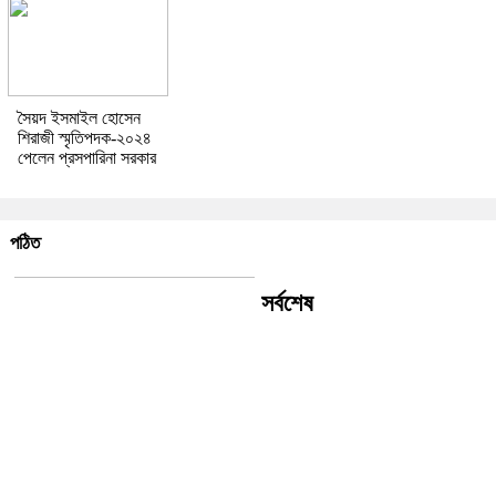
সৈয়দ ইসমাইল হোসেন
শিরাজী স্মৃতিপদক-২০২৪
পেলেন প্রসপারিনা সরকার
পঠিত
সর্বশেষ
রীতি চাকমা’র কবিতা || আদিম রাত্রির
কবিতা