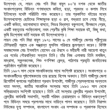
উল্লেখ্য যে, লায়ন মোঃ গনি মিয়া বাবুল ৮০’র দশক থেকে জাতীয়
সংবাদপত্রসহ বিভিন্ন গণমাধ্যমে কবিতা, ছড়া, প্রবন্ধ ও কলাম লিখে
ইতিমধ্যে যথেষ্ট পরিচিতি লাভ করেছেন। তার প্রকাশিত বইয়ের মধ্যে
উল্লেখযোগ্য ছোটদের শিক্ষামূলক ছড়া ও গল্প, শুভ্রতা চলে গেছে নীড়ে,
একটি কবিতা, ভালোবাসতে বাসতে, সিডর বিধ্বস্ত বকুলতলা, নীলজলে প্রেম,
একটি বক্তৃতার পংক্তিমালা, নবম শ্রেণীর কৃষি শিক্ষা সহায়ক বই, কিছু কথা,
কৃষি ডিপ্লোমা ভর্তি সহায়ক বই উল্লেখযোগ্য।
লায়ন মোঃ গনি মিয়া বাবুল ১৯৭১ সালের ৬ মে গাজীপুর জেলার শ্রীপুরের
টেপিরবাড়ী গ্রামে এক সম্ভ্রান্ত মুসলিম পরিবারে জন্মগ্রহণ করেন। বিশিষ্ট
সমাজসেবক মোঃ ইসমাইল হোসেন এর ঔরসে ও মহীয়সী নারী আয়েশা খাতুন
এর গর্ভের গৌরবান্বিত সন্তান তিনি। তাঁর নিজ এলাকায় তিনি মসজিদ,
মাদ্রাসা, স্কুলকলেজ, শিশু গণশিক্ষা কেন্দ্র, পাঠাগার প্রভৃতি জনহিতকর
প্রতিষ্ঠান প্রতিষ্ঠা করেছেন।
তিনি ১৯৮৭ সাল থেকে সাংবাদিকতার সাথে সংশ্লিষ্ট রয়েছেন। সংবাদপত্র ও
সংবাদকর্মীদের পৃষ্ঠপোষকতায় তার রয়েছে বিশেষ অবদান। তিনি গাজীপুর জেলা
রিপোর্টার্স ক্লাবের প্রতিষ্ঠাতা প্রধান উপদেষ্টা, গাজীপুর প্রেসক্লাবের অন্যতম
দাতা সদস্য, জাতীয় সাংবাদিক সংস্থার সাথে তিনি ১৯৯৩ সাল থেকে
সক্রিয়ভাবে সংশ্লিষ্ট হয়েছেন। তিনি এই সংস্থার কেন্দ্রীয় প্রধান উপদেষ্টা,
কেন্দ্রীয় কার্যকরী সভাপতি, স্থায়ী পরিষদ চেয়ারম্যান ও বিভিন্ন গুরুত্বপূর্ণ
পদে বিভিন্ন সময়ে প্রশংসার সাথে দায়িত্ব পালন করেছেন। তিনি নিরাপদ
নিউজের যুগ্ম সম্পাদক, বাংলাদেশ সংবাদ এর সম্পাদক ও প্রকাশক হিসেবে