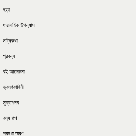
ছড়া
ধারাবাহিক উপন্যাস
নাট্যকথা
প্রবন্ধ
বই আলোচনা
ভ্রমণকাহিনী
মুক্তগদ্য
রম্য গল্প
শ্রদ্ধা স্মরণ