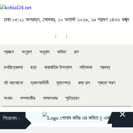
ঢাকা
০৫:২১ অপরাহ্ন, সোমবার, ১০ অগাস্ট ২০২৬, ২৬ শ্রাবণ ১৪৩৩ বঙ্গাব্দ
প্রচ্ছদ
অণুগল্প
অনুবাদ
কবিতা
গল্প
চলচ্চিত্রকথা
ছড়া
ধারাবাহিক উপন্যাস
নাট্যকথা
প্রবন্ধ
বই আলোচনা
ভ্রমণকাহিনী
মুক্তগদ্য
রম্য গল্প
শ্রদ্ধা স্মরণ
সংবাদ
সম্পাদকীয়
সাক্ষাৎকার
স্মৃতিচারণ
×
গোলাম কবির এর কবিতা || একটা কাঙ্ক্ষিত স্বপ্নে
শিরোনাম :