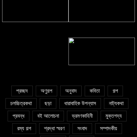
সাঈদা আজিজ চৌধুরী’র কবিতা || কফিনে
সাকিব রাজু’র কবিতা || বিশ্বকাপের উন্মাদনা
চেয়ে ভারী
৫ জুলাই কবি, সংগঠক ও সম্পাদক বাপ্পি
সাহা’র জন্মদিন
প্রচ্ছদ
অণুগল্প
অনুবাদ
কবিতা
গল্প
চলচ্চিত্রকথা
ছড়া
ধারাবাহিক উপন্যাস
নাট্যকথা
প্রবন্ধ
বই আলোচনা
ভ্রমণকাহিনী
মুক্তগদ্য
রম্য গল্প
শ্রদ্ধা স্মরণ
সংবাদ
সম্পাদকীয়