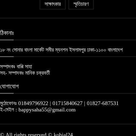
সাক্ষাৎকার
স্মৃতিচারণ
ঠিকানাঃ
১৮ নং সোনার বাংলা মার্কেট সমীর ম্যনশন ইসলামপুর ঢাকা-১১০০ বাংলাদেশ
সম্পাদকঃ বাপ্পি সাহা
সহ- সম্পাদকঃ মানিক চক্রবর্তী
যোগাযোগ
মুঠোফোনঃ 01849796922 | 01715840627 | 01827-687531
ই-মেইল : bappysaha55@gmail.com
© All rights reserved © kobial24