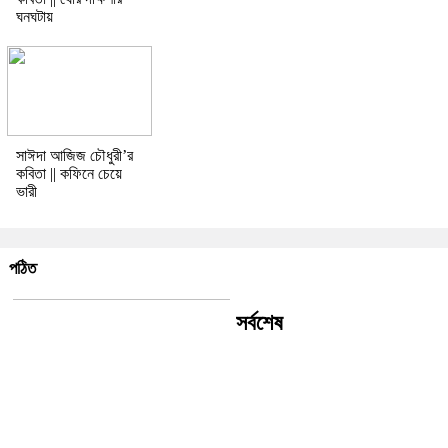
ঘনঘটায়
সাঈদা আজিজ চৌধুরী’র
কবিতা || কফিনে চেয়ে
ভারী
পঠিত
সর্বশেষ
রীতি চাকমা’র কবিতা || আদিম রাত্রির
কবিতা