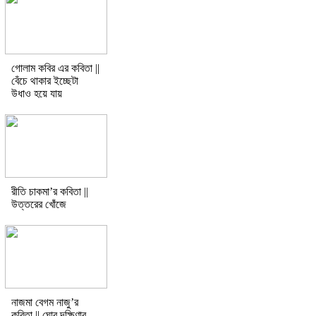
গোলাম কবির এর কবিতা ||
বেঁচে থাকার ইচ্ছেটা
উধাও হয়ে যায়
রীতি চাকমা’র কবিতা ||
উত্তরের খোঁজে
নাজমা বেগম নাজু’র
কবিতা || ঘোর দক্ষিণার