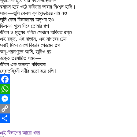
সূর্যালোক ছুঁয়ে যায় ফটোসিন্থেসিস
রসায়ন হয়ে ওঠে কবিতার ভাষায় নিঃশব্দ হাসি।
সময়—তুমি কেবল ক্যালেন্ডারের নাম নও
তুমি কোষ বিভাজনের অদৃশ্য হও
ডিএনএ খুলে দিবে তোমার গল্প
জীবন ও মৃত্যুর গণিত সেখানে অবিরত রপ্ত।
এই রক্ত, এই বাতাস, এই সাগরের ঢেউ
সবাই মিলে লেখে বিজ্ঞান প্রেমের গল্প
অণু-পরমাণুতে আমি, তুমিও রয়
রক্তে তরঙ্গায়িত সময়—
জীবন এক অনন্ত পরিক্রমা
স্রোতস্বিনী নদীর মতো বয়ে চলি।
Facebook
WhatsApp
Messenger
Copy
Link
Share
এই বিভাগের আরো খবর