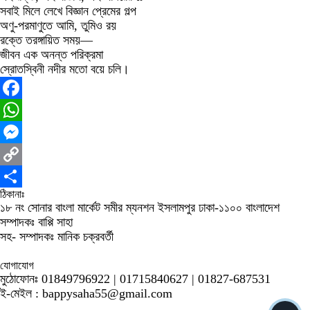
সবাই মিলে লেখে বিজ্ঞান প্রেমের গল্প
অণু-পরমাণুতে আমি, তুমিও রয়
রক্তে তরঙ্গায়িত সময়—
জীবন এক অনন্ত পরিক্রমা
স্রোতস্বিনী নদীর মতো বয়ে চলি।
Facebook
WhatsApp
Messenger
Copy
ঠিকানাঃ
Link
Share
১৮ নং সোনার বাংলা মার্কেট সমীর ম্যনশন ইসলামপুর ঢাকা-১১০০ বাংলাদেশ
সম্পাদকঃ বাপ্পি সাহা
সহ- সম্পাদকঃ মানিক চক্রবর্তী
যোগাযোগ
মুঠোফোনঃ 01849796922 | 01715840627 | 01827-687531
ই-মেইল : bappysaha55@gmail.com