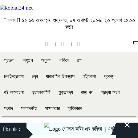
ঢাকা
১২:১৩ অপরাহ্ন, শুক্রবার, ০৭ অগাস্ট ২০২৬, ২৩ শ্রাবণ ১৪৩৩
বঙ্গাব্দ
প্রচ্ছদ
অণুগল্প
অনুবাদ
কবিতা
গল্প
চলচ্চিত্রকথা
ছড়া
ধারাবাহিক উপন্যাস
নাট্যকথা
প্রবন্ধ
বই আলোচনা
ভ্রমণকাহিনী
মুক্তগদ্য
রম্য গল্প
শ্রদ্ধা স্মরণ
সংবাদ
সম্পাদকীয়
সাক্ষাৎকার
স্মৃতিচারণ
×
গোলাম কবির এর কবিতা || একটা কাঙ্ক্ষিত স্বপ্ন
শিরোনাম :