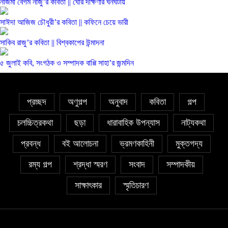
নাজমা বেগম নাজু’র কবিতা || ঘোর দক্ষিণার ঘনঘটায়
সাঈদা আজিজ চৌধুরী’র কবিতা || কফিনে চেয়ে ভারী
সাকিব রাজু’র কবিতা || বিশ্বকাপের উন্মাদনা
৫ জুলাই কবি, সংগঠক ও সম্পাদক বাপ্পি সাহা’র জন্মদিন
প্রচ্ছদ
অণুগল্প
অনুবাদ
কবিতা
গল্প
চলচ্চিত্রকথা
ছড়া
ধারাবাহিক উপন্যাস
নাট্যকথা
প্রবন্ধ
বই আলোচনা
ভ্রমণকাহিনী
মুক্তগদ্য
রম্য গল্প
শ্রদ্ধা স্মরণ
সংবাদ
সম্পাদকীয়
সাক্ষাৎকার
স্মৃতিচারণ