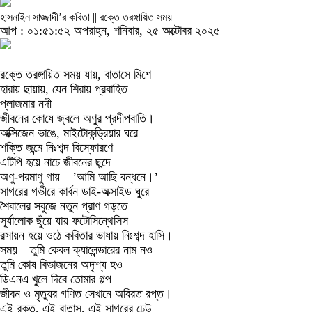
হাসনাইন সাজ্জাদী’র কবিতা || রক্তে তরঙ্গায়িত সময়
আপ : ০১:৫১:৫২ অপরাহ্ন, শনিবার, ২৫ অক্টোবর ২০২৫
রক্তে তরঙ্গায়িত সময় যায়, বাতাসে মিশে
হারায় ছায়ায়, যেন শিরায় প্রবাহিত
প্লাজমার নদী
জীবনের কোষে জ্বলে অণুর প্রদীপবাতি।
অক্সিজেন ভাঙে, মাইটোকন্ড্রিয়ার ঘরে
শক্তি জন্মে নিঃশব্দ বিস্ফোরণে
এটিপি হয়ে নাচে জীবনের ছন্দে
অণু-পরমাণু গায়—’আমি আছি বন্ধনে।’
সাগরের গভীরে কার্বন ডাই-অক্সাইড ঘুরে
শৈবালের সবুজে নতুন প্রাণ গড়তে
সূর্যালোক ছুঁয়ে যায় ফটোসিন্থেসিস
রসায়ন হয়ে ওঠে কবিতার ভাষায় নিঃশব্দ হাসি।
সময়—তুমি কেবল ক্যালেন্ডারের নাম নও
তুমি কোষ বিভাজনের অদৃশ্য হও
ডিএনএ খুলে দিবে তোমার গল্প
জীবন ও মৃত্যুর গণিত সেখানে অবিরত রপ্ত।
এই রক্ত, এই বাতাস, এই সাগরের ঢেউ