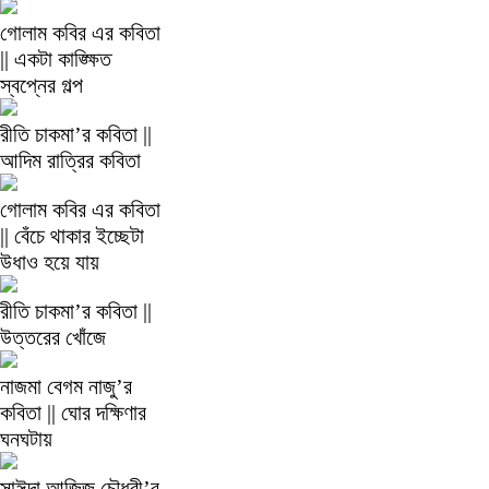
গোলাম কবির এর কবিতা
|| একটা কাঙ্ক্ষিত
স্বপ্নের গল্প
রীতি চাকমা’র কবিতা ||
আদিম রাত্রির কবিতা
গোলাম কবির এর কবিতা
|| বেঁচে থাকার ইচ্ছেটা
উধাও হয়ে যায়
রীতি চাকমা’র কবিতা ||
উত্তরের খোঁজে
নাজমা বেগম নাজু’র
কবিতা || ঘোর দক্ষিণার
ঘনঘটায়
সাঈদা আজিজ চৌধুরী’র