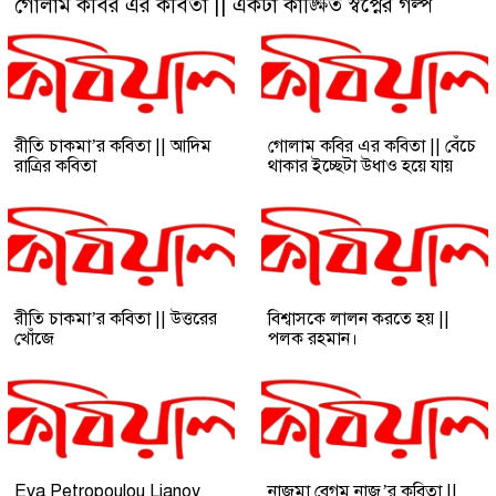
গোলাম কবির এর কবিতা || একটা কাঙ্ক্ষিত স্বপ্নের গল্প
রীতি চাকমা’র কবিতা || আদিম
গোলাম কবির এর কবিতা || বেঁচে
রাত্রির কবিতা
থাকার ইচ্ছেটা উধাও হয়ে যায়
রীতি চাকমা’র কবিতা || উত্তরের
বিশ্বাসকে লালন করতে হয় ||
খোঁজে
পলক রহমান।
Eva Petropoulou Lianoy
নাজমা বেগম নাজু’র কবিতা ||