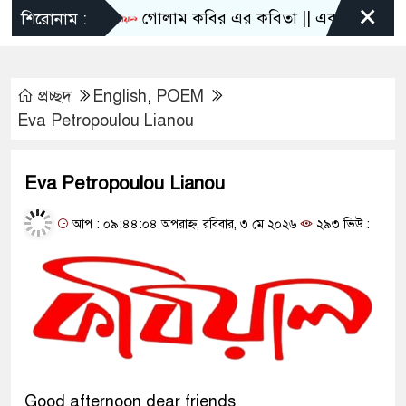
×
গোলাম কবির এর কবিতা || একটা কাঙ্ক্ষিত স্বপ্
শিরোনাম :
প্রচ্ছদ
English
,
POEM
Eva Petropoulou Lianou
Eva Petropoulou Lianou
আপ : ০৯:৪৪:০৪ অপরাহ্ন, রবিবার, ৩ মে ২০২৬
২৯৩ ভিউ :
Good afternoon dear friends