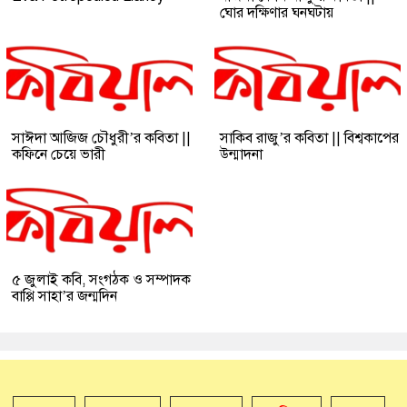
ঘোর দক্ষিণার ঘনঘটায়
সাঈদা আজিজ চৌধুরী’র কবিতা ||
সাকিব রাজু’র কবিতা || বিশ্বকাপের
কফিনে চেয়ে ভারী
উন্মাদনা
৫ জুলাই কবি, সংগঠক ও সম্পাদক
বাপ্পি সাহা’র জন্মদিন