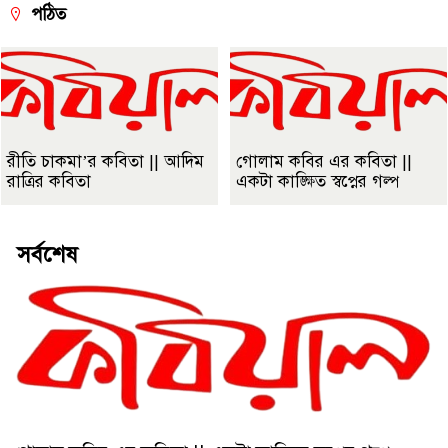
পঠিত
রীতি চাকমা’র কবিতা || আদিম
গোলাম কবির এর কবিতা ||
রাত্রির কবিতা
একটা কাঙ্ক্ষিত স্বপ্নের গল্প
সর্বশেষ