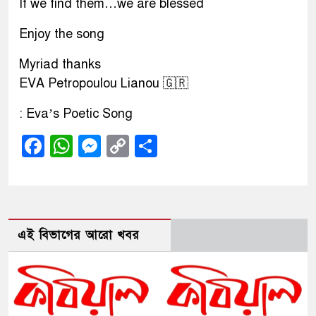
If we find them…we are blessed
Enjoy the song
Myriad thanks
EVA Petropoulou Lianou 🇬🇷
: Eva’s Poetic Song
Facebook
WhatsApp
Messenger
Copy
Share
Link
এই বিভাগের আরো খবর