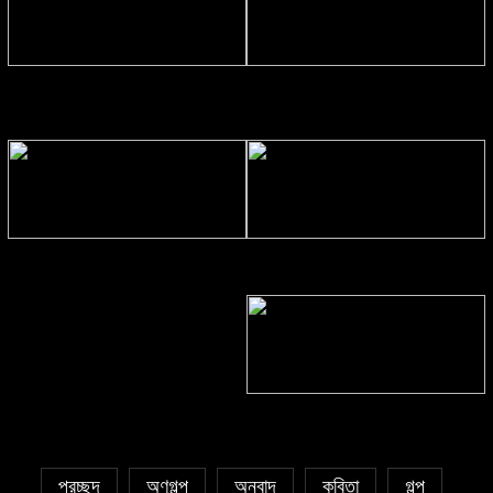
Eva Petropoulou Lianoy
নাজমা বেগম নাজু’র কবিতা || ঘোর দক্ষিণার
ঘনঘটায়
সাঈদা আজিজ চৌধুরী’র কবিতা || কফিনে
সাকিব রাজু’র কবিতা || বিশ্বকাপের উন্মাদনা
চেয়ে ভারী
৫ জুলাই কবি, সংগঠক ও সম্পাদক বাপ্পি
সাহা’র জন্মদিন
প্রচ্ছদ
অণুগল্প
অনুবাদ
কবিতা
গল্প