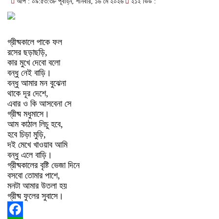
আপ : ০৯:৫৩:৩৮ পূর্বাহ্ন, শনিবার, ১৬ মে ২০২৬
২১২ ভিউ :
গ্রীষ্মকালে পাকে ফল
রসের ছড়াছড়ি,
কার মুখে দেবো বলো
বন্ধু নেই বাড়ি।
বন্ধু আমার মন বুঝেনা
থাকে দূর দেশে,
এবার ও কি আসবেনা সে
গ্রীষ্ম মধুমাসে।
আম কাঠাল লিচু হবে,
হবে চিড়া মুড়ি,
দই মেখে খাওয়াব আমি
বন্ধু এলে বাড়ি।
গ্রীষ্মকালের বৃষ্টি ভেজা দিনে
বসবো তোমার পাশে,
মনটা আমার উতলা হয়
গ্রীষ্ম ফুলের সুবাসে।