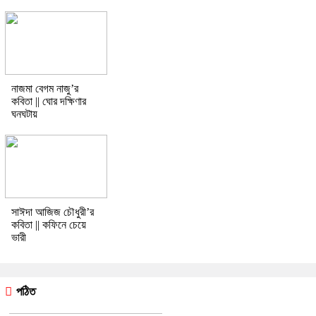
নাজমা বেগম নাজু’র
কবিতা || ঘোর দক্ষিণার
ঘনঘটায়
সাঈদা আজিজ চৌধুরী’র
কবিতা || কফিনে চেয়ে
ভারী
পঠিত