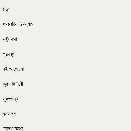
ছড়া
ধারাবাহিক উপন্যাস
নাট্যকথা
প্রবন্ধ
বই আলোচনা
ভ্রমণকাহিনী
মুক্তগদ্য
রম্য গল্প
শ্রদ্ধা স্মরণ