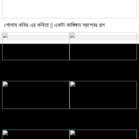
গোলাম কবির এর কবিতা || একটা কাঙ্ক্ষিত স্বপ্নের গল্প
রীতি চাকমা’র কবিতা || আদিম রাত্রির
গোলাম কবির এর কবিতা || বেঁচে থাকার
কবিতা
ইচ্ছেটা উধাও হয়ে যায়
রীতি চাকমা’র কবিতা || উত্তরের খোঁজে
বিশ্বাসকে লালন করতে হয় || পলক
রহমান।