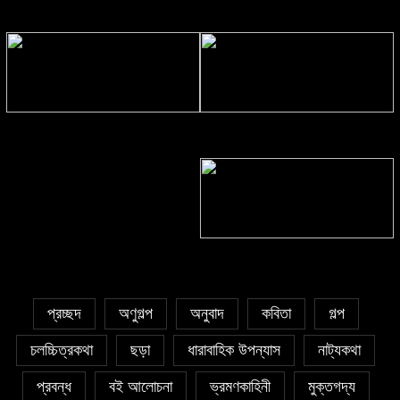
ঘনঘটায়
সাঈদা আজিজ চৌধুরী’র কবিতা || কফিনে
সাকিব রাজু’র কবিতা || বিশ্বকাপের উন্মাদনা
চেয়ে ভারী
৫ জুলাই কবি, সংগঠক ও সম্পাদক বাপ্পি
সাহা’র জন্মদিন
প্রচ্ছদ
অণুগল্প
অনুবাদ
কবিতা
গল্প
চলচ্চিত্রকথা
ছড়া
ধারাবাহিক উপন্যাস
নাট্যকথা
প্রবন্ধ
বই আলোচনা
ভ্রমণকাহিনী
মুক্তগদ্য