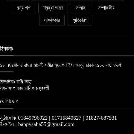
রম্য গল্প
শ্রদ্ধা স্মরণ
সংবাদ
সম্পাদকীয়
সাক্ষাৎকার
স্মৃতিচারণ
ঠিকানাঃ
১৮ নং সোনার বাংলা মার্কেট সমীর ম্যনশন ইসলামপুর ঢাকা-১১০০ বাংলাদেশ
সম্পাদকঃ বাপ্পি সাহা
সহ- সম্পাদকঃ মানিক চক্রবর্তী
যোগাযোগ
মুঠোফোনঃ 01849796922 | 01715840627 | 01827-687531
ই-মেইল : bappysaha55@gmail.com