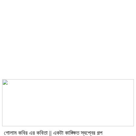
গোলাম কবির এর কবিতা || একটা
কাঙ্ক্ষিত স্বপ্নের গল্প
রীতি চাকমা’র কবিতা || আদিম রাত্রির
কবিতা
গোলাম কবির এর কবিতা || একটা কাঙ্ক্ষিত স্বপ্নের গল্প