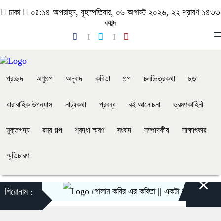
ঢাকা
০৪:১৪ অপরাহ্ন, বৃহস্পতিবার, ০৬ অগাস্ট ২০২৬, ২২ শ্রাবণ ১৪৩৩
বঙ্গাব্দ
প্রচ্ছদ
অণুগল্প
অনুবাদ
কবিতা
গল্প
চলচ্চিত্রকথা
ছড়া
ধারাবাহিক উপন্যাস
নাট্যকথা
প্রবন্ধ
বই আলোচনা
ভ্রমণকাহিনী
মুক্তগদ্য
রম্য গল্প
শ্রদ্ধা স্মরণ
সংবাদ
সম্পাদকীয়
সাক্ষাৎকার
স্মৃতিচারণ
×
গোলাম কবির এর কবিতা || একটা কাঙ্ক্ষিত স্বপ্নের 
শিরোনাম :