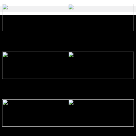
রীতি চাকমা’র কবিতা || আদিম রাত্রির
গোলাম কবির এর কবিতা || বেঁচে থাকার
কবিতা
ইচ্ছেটা উধাও হয়ে যায়
রীতি চাকমা’র কবিতা || উত্তরের খোঁজে
বিশ্বাসকে লালন করতে হয় || পলক
রহমান।
Eva Petropoulou Lianoy
নাজমা বেগম নাজু’র কবিতা || ঘোর দক্ষিণার