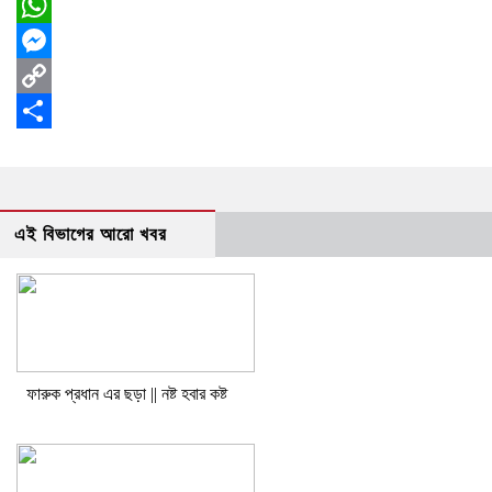
Facebook
WhatsApp
Messenger
Copy
Link
Share
এই বিভাগের আরো খবর
ফারুক প্রধান এর ছড়া || নষ্ট হবার কষ্ট