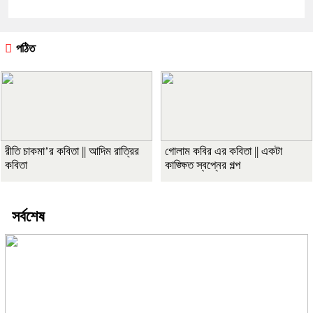
পঠিত
রীতি চাকমা’র কবিতা || আদিম রাত্রির
গোলাম কবির এর কবিতা || একটা
কবিতা
কাঙ্ক্ষিত স্বপ্নের গল্প
সর্বশেষ