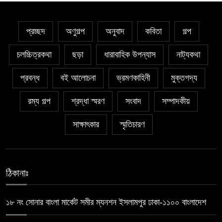
প্রচ্ছদ
অণুগল্প
অনুবাদ
কবিতা
গল্প
চলচ্চিত্রকথা
ছড়া
ধারাবাহিক উপন্যাস
নাট্যকথা
প্রবন্ধ
বই আলোচনা
ভ্রমণকাহিনী
মুক্তগদ্য
রম্য গল্প
শ্রদ্ধা স্মরণ
সংবাদ
সম্পাদকীয়
সাক্ষাৎকার
স্মৃতিচারণ
ঠিকানাঃ
১৮ নং সোনার বাংলা মার্কেট সমীর ম্যনশন ইসলামপুর ঢাকা-১১০০ বাংলাদেশ