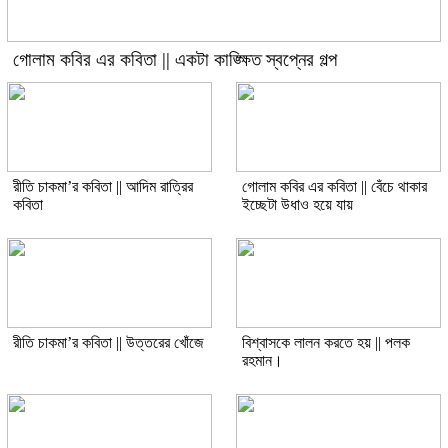
গোলাম কবির এর কবিতা || একটা কাঙ্ক্ষিত স্বপ্নের গল্প
রীতি চাকমা’র কবিতা || আদিম রাত্রির
গোলাম কবির এর কবিতা || বেঁচে থাকার
কবিতা
ইচ্ছেটা উধাও হয়ে যায়
রীতি চাকমা’র কবিতা || উত্তরের খোঁজে
বিশ্বাসকে লালন করতে হয় || পলক
রহমান।