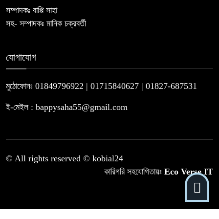
সম্পাদকঃ বাপ্পি সাহা
সহ- সম্পাদকঃ মানিক চক্রবর্তী
যোগাযোগ
মুঠোফোনঃ 01849796922 | 01715840627 | 01827-687531
ই-মেইল : bappysaha55@gmail.com
© All rights reserved © kobial24
কারিগরি সহযোগিতায়ঃ
Eco Verse IT