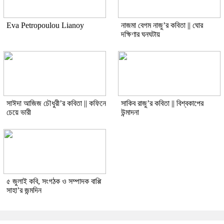
Eva Petropoulou Lianoy
নাজমা বেগম নাজু’র কবিতা || ঘোর
দক্ষিণার ঘনঘটায়
সাঈদা আজিজ চৌধুরী’র কবিতা || কফিনে
সাকিব রাজু’র কবিতা || বিশ্বকাপের
চেয়ে ভারী
উন্মাদনা
৫ জুলাই কবি, সংগঠক ও সম্পাদক বাপ্পি
সাহা’র জন্মদিন