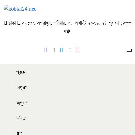
ঢাকা
০৩:৩২ অপরাহ্ন, শনিবার, ০৮ অগাস্ট ২০২৬, ২৪ শ্রাবণ ১৪৩৩
বঙ্গাব্দ
প্রচ্ছদ
অণুগল্প
অনুবাদ
কবিতা
গল্প