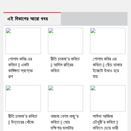
এই বিভাগের আরো খবর
গোলাম কবির এর
রীতি চাকমা’র কবিতা
গোলাম কবির এর
কবিতা || একটা
|| আদিম রাত্রির
কবিতা || বেঁচে থাকার
কাঙ্ক্ষিত স্বপ্নের
কবিতা
ইচ্ছেটা উধাও হয়ে
গল্প
যায়
রীতি চাকমা’র কবিতা
নাজমা বেগম নাজু’র
সাঈদা আজিজ
|| উত্তরের খোঁজে
কবিতা || ঘোর
চৌধুরী’র কবিতা ||
দক্ষিণার ঘনঘটায়
কফিনে চেয়ে ভারী