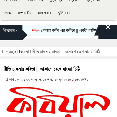
সংবাদ
সম্পাদকীয়
সাক্ষাৎকার
স্মৃতিচারণ
×
গোলাম কবির এর কবিতা || একটা কাঙ্ক্ষিত স্বপ্নের গল্প
শিরোনাম :
প্রচ্ছদ
কবিতা
রীতি চাকমার কবিতা || আকাশে রেখে যাওয়া চিঠি
রীতি চাকমার কবিতা || আকাশে রেখে যাওয়া চিঠি
আপ : ০২:০৫:৩৩ অপরাহ্ন, সোমবার, ২৯ জুন ২০২৬
১৫৩ ভিউ :