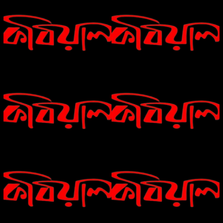
রীতি চাকমা’র কবিতা || উত্তরের খোঁজে
বিশ্বাসকে লালন করতে হয় || পলক
রহমান।
Eva Petropoulou Lianoy
নাজমা বেগম নাজু’র কবিতা || ঘোর দক্ষিণার
ঘনঘটায়
সাঈদা আজিজ চৌধুরী’র কবিতা || কফিনে
সাকিব রাজু’র কবিতা || বিশ্বকাপের উন্মাদনা