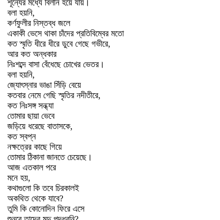
শূন্যের মধ্যে বিলীন হয়ে যায়।
বলা হয়নি,
কর্ণফুলীর নিস্তব্ধ জলে
একাকী ভেসে থাকা চাঁদের প্রতিবিম্বের মতো
কত স্মৃতি ধীরে ধীরে ডুবে গেছে গভীরে,
আর কত অন্ধকার
নিঃশব্দে বাসা বেঁধেছে চোখের ভেতর।
বলা হয়নি,
জ্যোৎস্নার ভাঙা সিঁড়ি বেয়ে
কতবার নেমে গেছি স্মৃতির নদীতীরে,
কত নিঃসঙ্গ সন্ধ্যা
তোমার ছায়া ভেবে
জড়িয়ে ধরেছে বাতাসকে,
কত স্বপ্ন
নক্ষত্রের কাছে গিয়ে
তোমার ঠিকানা জানতে চেয়েছে।
আজ এতকাল পরে
মনে হয়,
কথাগুলো কি তবে চিরকালই
অকথিত থেকে যাবে?
তুমি কি কোনোদিন ফিরে এসে
শুনবে তাদের মৃদু পদধ্বনি?