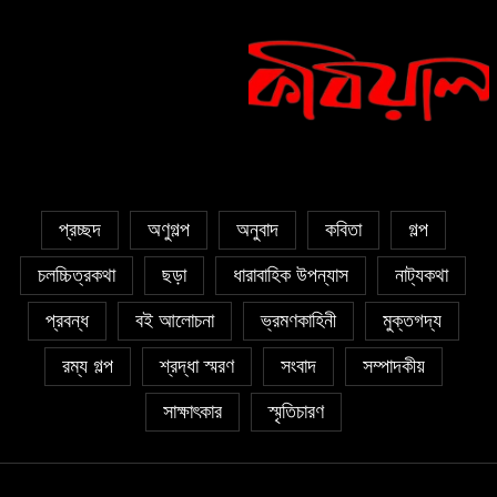
চেয়ে ভারী
৫ জুলাই কবি, সংগঠক ও সম্পাদক বাপ্পি
সাহা’র জন্মদিন
প্রচ্ছদ
অণুগল্প
অনুবাদ
কবিতা
গল্প
চলচ্চিত্রকথা
ছড়া
ধারাবাহিক উপন্যাস
নাট্যকথা
প্রবন্ধ
বই আলোচনা
ভ্রমণকাহিনী
মুক্তগদ্য
রম্য গল্প
শ্রদ্ধা স্মরণ
সংবাদ
সম্পাদকীয়
সাক্ষাৎকার
স্মৃতিচারণ