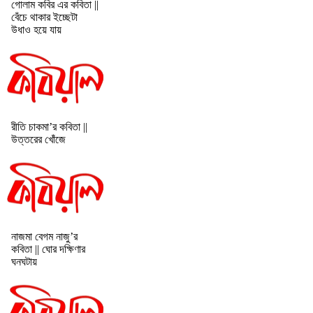
গোলাম কবির এর কবিতা ||
বেঁচে থাকার ইচ্ছেটা
উধাও হয়ে যায়
রীতি চাকমা’র কবিতা ||
উত্তরের খোঁজে
নাজমা বেগম নাজু’র
কবিতা || ঘোর দক্ষিণার
ঘনঘটায়