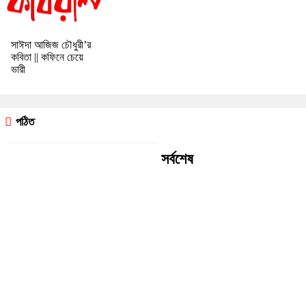
সাঈদা আজিজ চৌধুরী’র
কবিতা || কফিনে চেয়ে
ভারী
পঠিত
সর্বশেষ
রীতি চাকমা’র কবিতা || আদিম রাত্রির
কবিতা