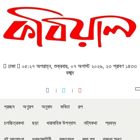
ঢাকা
০৫:২৭ অপরাহ্ন, শুক্রবার, ০৭ অগাস্ট ২০২৬, ২৩ শ্রাবণ ১৪৩৩
বঙ্গাব্দ
প্রচ্ছদ
অণুগল্প
অনুবাদ
কবিতা
গল্প
চলচ্চিত্রকথা
ছড়া
ধারাবাহিক উপন্যাস
নাট্যকথা
প্রবন্ধ
বই আলোচনা
ভ্রমণকাহিনী
মুক্তগদ্য
রম্য গল্প
শ্রদ্ধা স্মরণ