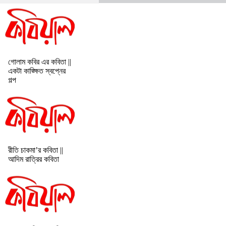
গোলাম কবির এর কবিতা ||
একটা কাঙ্ক্ষিত স্বপ্নের
গল্প
রীতি চাকমা’র কবিতা ||
আদিম রাত্রির কবিতা