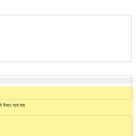
েটা উধাও হয়ে যায়