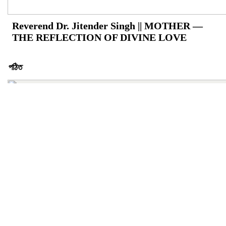
Reverend Dr. Jitender Singh || MOTHER —
THE REFLECTION OF DIVINE LOVE
পঠিত
রীতি চাকমা’র কবিতা || আদিম রাত্রির কবিতা
গোলাম কবির এর কবিতা || একটা কাঙ্ক্ষিত স্বপ্নের গল্প