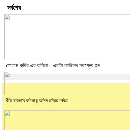
সর্বশেষ
গোলাম কবির এর কবিতা || একটা কাঙ্ক্ষিত স্বপ্নের গল্প
রীতি চাকমা’র কবিতা || আদিম রাত্রির কবিতা