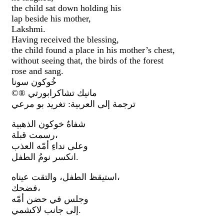
the child sat down holding his
lap beside his mother,
Lakshmi.
Having received the blessing,
the child found a place in his mother’s chest,
without seeing that, the birds of the forest
rose and sang.
خُوكون سونا
©® مانيك تشاكرابورتي
ترجمة إلى العربية: تغريد بو مرعي
شفاهُ خوكون الذهبية
رسمت قبلة،
وعلى نداءِ أمّه العذب
انكسر نومُ الطفل.
استيقظ الطفل، والتقت عيناه،
فضحك،
وجلس في حضن أمّه
إلى جانب لاكشمي.