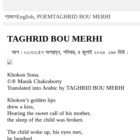
প্রচ্ছদ
English
,
POEM
TAGHRID BOU MERHI
TAGHRID BOU MERHI
আপ : ০১:৩২:৪৭ অপরাহ্ন, শনিবার, ৪ জুলাই ২০২৬
১৯৮ ভিউ :
Khokon Sona.
©® Manik Chakraborty
Translated into Arabic by TAGHRID BOU MERHI
Khokon’s golden lips
drew a kiss,
Hearing the sweet call of his mother,
the sleep of the child was broken.
The child woke up, his eyes met,
he laughed,