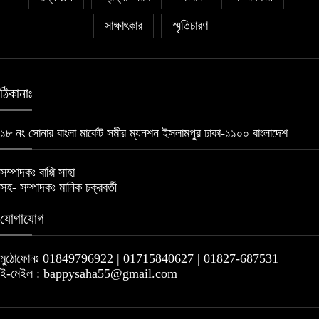
সাক্ষাৎকার
স্মৃতিচারণ
৫ জুলাই কবি, সংগঠক ও সম্পাদক বাপ্পি সাহা’র
জন্মদিন
১০
ঠিকানাঃ
১৮ নং সোনার বাংলা মার্কেট সমীর ম্যনশন ইসলামপুর ঢাকা-১১০০ বাংলাদেশ
সম্পাদকঃ বাপ্পি সাহা
সহ- সম্পাদকঃ মানিক চক্রবর্তী
যোগাযোগ
মুঠোফোনঃ 01849796922 | 01715840627 | 01827-687531
ই-মেইল : bappysaha55@gmail.com