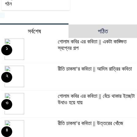
গঠন
সর্বশেষ
পঠিত
গোলাম কবির এর কবিতা || একটা কাঙ্ক্ষিত
স্বপ্নের গল্প
১
রীতি চাকমা’র কবিতা || আদিম রাত্রির কবিতা
২
গোলাম কবির এর কবিতা || বেঁচে থাকার ইচ্ছেটা
উধাও হয়ে যায়
৩
রীতি চাকমা’র কবিতা || উত্তরের খোঁজে
৪