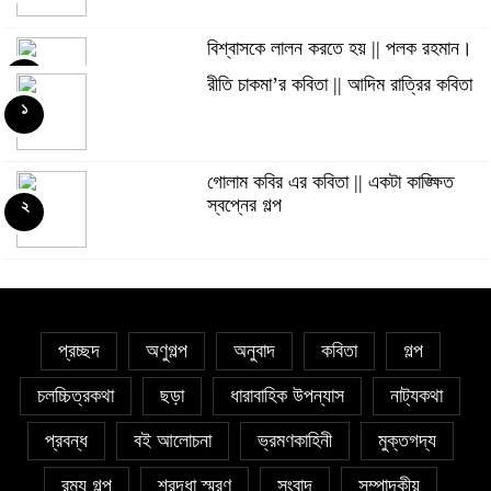
বিশ্বাসকে লালন করতে হয় || পলক রহমান।
৫
রীতি চাকমা’র কবিতা || আদিম রাত্রির কবিতা
১
Eva Petropoulou Lianoy
৬
গোলাম কবির এর কবিতা || একটা কাঙ্ক্ষিত
স্বপ্নের গল্প
২
নাজমা বেগম নাজু’র কবিতা || ঘোর দক্ষিণার
ঘনঘটায়
৭
সাঈদা আজিজ চৌধুরী’র কবিতা || কফিনে চেয়ে
প্রচ্ছদ
অণুগল্প
অনুবাদ
কবিতা
গল্প
ভারী
৮
চলচ্চিত্রকথা
ছড়া
ধারাবাহিক উপন্যাস
নাট্যকথা
সাকিব রাজু’র কবিতা || বিশ্বকাপের উন্মাদনা
প্রবন্ধ
বই আলোচনা
ভ্রমণকাহিনী
মুক্তগদ্য
৯
রম্য গল্প
শ্রদ্ধা স্মরণ
সংবাদ
সম্পাদকীয়