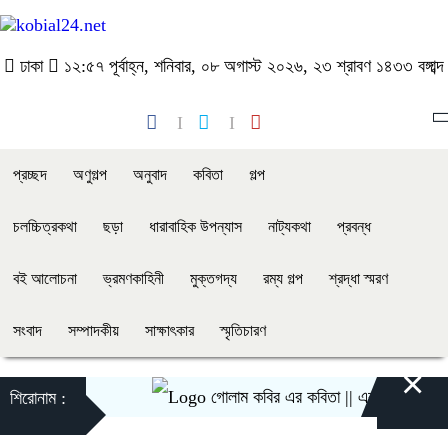
ঢাকা
১২:৫৭ পূর্বাহ্ন, শনিবার, ০৮ অগাস্ট ২০২৬, ২৩ শ্রাবণ ১৪৩৩ বঙ্গাব্দ
প্রচ্ছদ
অণুগল্প
অনুবাদ
কবিতা
গল্প
চলচ্চিত্রকথা
ছড়া
ধারাবাহিক উপন্যাস
নাট্যকথা
প্রবন্ধ
বই আলোচনা
ভ্রমণকাহিনী
মুক্তগদ্য
রম্য গল্প
শ্রদ্ধা স্মরণ
সংবাদ
সম্পাদকীয়
সাক্ষাৎকার
স্মৃতিচারণ
×
গোলাম কবির এর কবিতা || একটা কাঙ্ক্ষিত স্বপ
শিরোনাম :