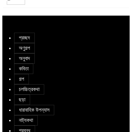
নাজমা বেগম নাজু’র কবিতা || ঘোর দক্ষিণার
ঘনঘটায়
৭
সাঈদা আজিজ চৌধুরী’র কবিতা || কফিনে
চেয়ে ভারী
৮
প্রচ্ছদ
অণুগল্প
সাকিব রাজু’র কবিতা || বিশ্বকাপের উন্মাদনা
অনুবাদ
৯
কবিতা
গল্প
৫ জুলাই কবি, সংগঠক ও সম্পাদক বাপ্পি
সাহা’র জন্মদিন
১০
চলচ্চিত্রকথা
ছড়া
ধারাবাহিক উপন্যাস
নাট্যকথা
প্রবন্ধ