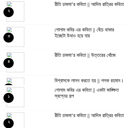
রীতি চাকমা’র কবিতা || আদিম রাত্রির কবিতা
২
গোলাম কবির এর কবিতা || বেঁচে থাকার
ইচ্ছেটা উধাও হয়ে যায়
৩
রীতি চাকমা’র কবিতা || উত্তরের খোঁজে
৪
বিশ্বাসকে লালন করতে হয় || পলক রহমান।
৫
গোলাম কবির এর কবিতা || একটা কাঙ্ক্ষিত
স্বপ্নের গল্প
১
Eva Petropoulou Lianoy
৬
রীতি চাকমা’র কবিতা || আদিম রাত্রির কবিতা
২