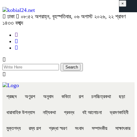
×
ঢাকা
০৮:৫২ অপরাহ্ন, বৃহস্পতিবার, ০৬ অগাস্ট ২০২৬, ২২ শ্রাবণ
১৪৩৩ বঙ্গাব্দ
প্রচ্ছদ
অণুগল্প
অনুবাদ
কবিতা
গল্প
চলচ্চিত্রকথা
ছড়া
ধারাবাহিক উপন্যাস
নাট্যকথা
প্রবন্ধ
বই আলোচনা
ভ্রমণকাহিনী
মুক্তগদ্য
রম্য গল্প
শ্রদ্ধা স্মরণ
সংবাদ
সম্পাদকীয়
সাক্ষাৎকার