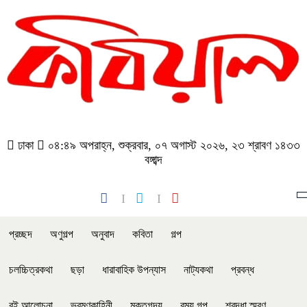
ঢাকা
০৪:৪৯ অপরাহ্ন, শুক্রবার, ০৭ অগাস্ট ২০২৬, ২৩ শ্রাবণ ১৪৩৩
বঙ্গাব্দ
প্রচ্ছদ
অণুগল্প
অনুবাদ
কবিতা
গল্প
চলচ্চিত্রকথা
ছড়া
ধারাবাহিক উপন্যাস
নাট্যকথা
প্রবন্ধ
বই আলোচনা
ভ্রমণকাহিনী
মুক্তগদ্য
রম্য গল্প
শ্রদ্ধা স্মরণ