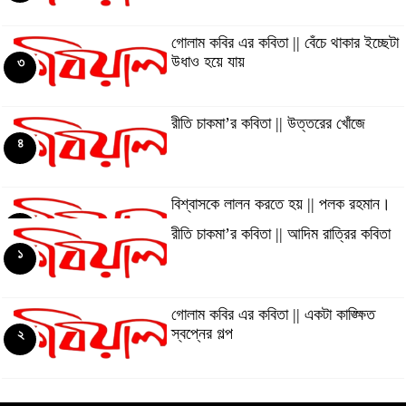
গোলাম কবির এর কবিতা || বেঁচে থাকার ইচ্ছেটা
উধাও হয়ে যায়
৩
রীতি চাকমা’র কবিতা || উত্তরের খোঁজে
৪
বিশ্বাসকে লালন করতে হয় || পলক রহমান।
৫
রীতি চাকমা’র কবিতা || আদিম রাত্রির কবিতা
১
Eva Petropoulou Lianoy
৬
গোলাম কবির এর কবিতা || একটা কাঙ্ক্ষিত
স্বপ্নের গল্প
২
নাজমা বেগম নাজু’র কবিতা || ঘোর দক্ষিণার
ঘনঘটায়
৭