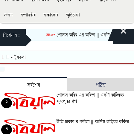
সংবাদ
সম্পাদকীয়
সাক্ষাৎকার
স্মৃতিচারণ
×
গোলাম কবির এর কবিতা || একটা কাঙ্ক্ষিত স্বপ্নে
শিরোনাম :
নাট্যকথা
সর্বশেষ
পঠিত
গোলাম কবির এর কবিতা || একটা কাঙ্ক্ষিত
স্বপ্নের গল্প
১
রীতি চাকমা’র কবিতা || আদিম রাত্রির কবিতা
২