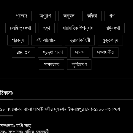
সাঈদা আজিজ চৌধুরী’র কবিতা || কফিনে চেয়ে
প্রচ্ছদ
অণুগল্প
অনুবাদ
কবিতা
গল্প
ভারী
৮
চলচ্চিত্রকথা
ছড়া
ধারাবাহিক উপন্যাস
নাট্যকথা
সাকিব রাজু’র কবিতা || বিশ্বকাপের উন্মাদনা
প্রবন্ধ
বই আলোচনা
ভ্রমণকাহিনী
মুক্তগদ্য
৯
রম্য গল্প
শ্রদ্ধা স্মরণ
সংবাদ
সম্পাদকীয়
সাক্ষাৎকার
স্মৃতিচারণ
৫ জুলাই কবি, সংগঠক ও সম্পাদক বাপ্পি সাহা’র
জন্মদিন
১০
ঠিকানাঃ
১৮ নং সোনার বাংলা মার্কেট সমীর ম্যনশন ইসলামপুর ঢাকা-১১০০ বাংলাদেশ
সম্পাদকঃ বাপ্পি সাহা
সহ- সম্পাদকঃ মানিক চক্রবর্তী