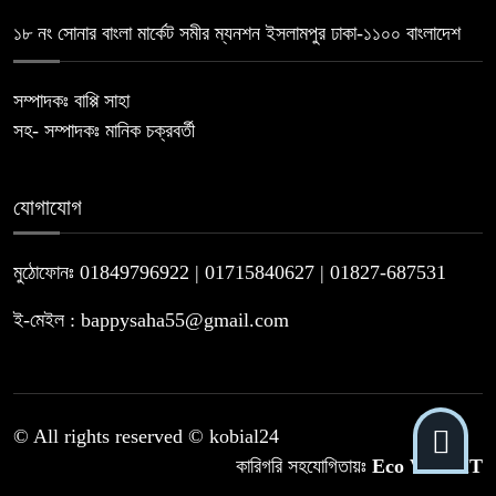
১৮ নং সোনার বাংলা মার্কেট সমীর ম্যনশন ইসলামপুর ঢাকা-১১০০ বাংলাদেশ
৫ জুলাই কবি, সংগঠক ও সম্পাদক বাপ্পি
১০
সাহা’র জন্মদিন
সম্পাদকঃ বাপ্পি সাহা
সহ- সম্পাদকঃ মানিক চক্রবর্তী
যোগাযোগ
মুঠোফোনঃ 01849796922 | 01715840627 | 01827-687531
ই-মেইল : bappysaha55@gmail.com
© All rights reserved © kobial24
কারিগরি সহযোগিতায়ঃ
Eco Verse IT