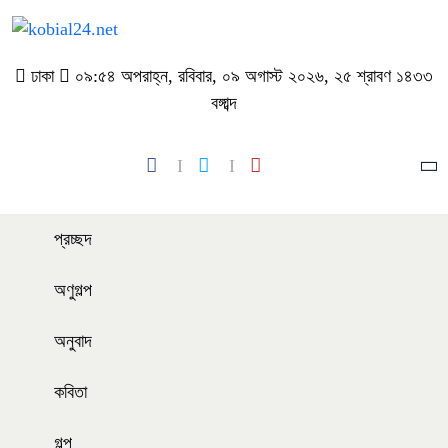
ঢাকা
০৯:৫৪ অপরাহ্ন, রবিবার, ০৯ অগাস্ট ২০২৬, ২৫ শ্রাবণ ১৪৩৩
বঙ্গাব্দ
প্রচ্ছদ
অণুগল্প
অনুবাদ
কবিতা
গল্প