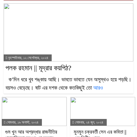
বৃহস্পতিবার, ১২ সেপ্টেম্বর, ২০২৪
পলক রহমান || মূদ্রার কয়পিঠ?
ক’দিন ধরে খুব শঙ্কায় আছি। ভাবতে ভাবতে যেন অসুস্থও হয়ে পড়ছি।
বয়সও বেড়েছে। ষাট এর দশক থেকে কতকিছুই তো
আরও
সোমবার, ১৯ অগাস্ট, ২০২৪
সোমবার, ২৪ জুন, ২০২৪
গুম খুন আর অশ্রদ্ধার রাজনীতির
মুনমুন চক্রবর্তী সেন এর কবিতা ||