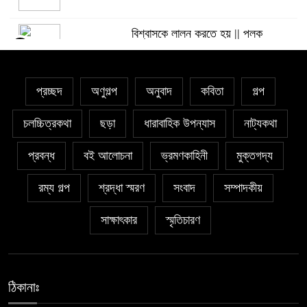
বিশ্বাসকে লালন করতে হয় || পলক
৫
রহমান।
প্রচ্ছদ
অণুগল্প
অনুবাদ
কবিতা
গল্প
Eva Petropoulou Lianoy
৬
চলচ্চিত্রকথা
ছড়া
ধারাবাহিক উপন্যাস
নাট্যকথা
প্রবন্ধ
বই আলোচনা
নাজমা বেগম নাজু’র কবিতা || ঘোর দক্ষিণার
ভ্রমণকাহিনী
মুক্তগদ্য
৭
ঘনঘটায়
রম্য গল্প
শ্রদ্ধা স্মরণ
সংবাদ
সম্পাদকীয়
সাঈদা আজিজ চৌধুরী’র কবিতা || কফিনে
সাক্ষাৎকার
স্মৃতিচারণ
৮
চেয়ে ভারী
সাকিব রাজু’র কবিতা || বিশ্বকাপের উন্মাদনা
ঠিকানাঃ
৯