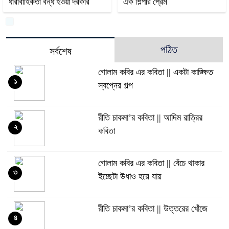
ধারাবাহিকতা বন্ধ হওয়া দরকার
এক শিল্পীর প্রেম
পঠিত
সর্বশেষ
গোলাম কবির এর কবিতা || একটা কাঙ্ক্ষিত
১
স্বপ্নের গল্প
রীতি চাকমা’র কবিতা || আদিম রাত্রির
২
কবিতা
গোলাম কবির এর কবিতা || বেঁচে থাকার
৩
ইচ্ছেটা উধাও হয়ে যায়
রীতি চাকমা’র কবিতা || উত্তরের খোঁজে
৪