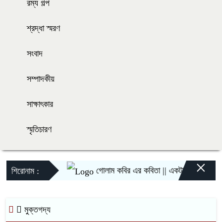
রম্য গল্প
শ্রদ্ধা স্মরণ
সংবাদ
সম্পাদকীয়
সাক্ষাৎকার
স্মৃতিচারণ
×
গোলাম কবির এর কবিতা || একটা কাঙ্ক্ষিত স্বপ্নে
শিরোনাম :
মুক্তগদ্য