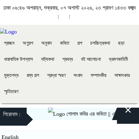
ঢাকা
০৬:৪৬ অপরাহ্ন, শুক্রবার, ০৭ অগাস্ট ২০২৬, ২৩ শ্রাবণ ১৪৩৩ বঙ্গাব্দ
প্রচ্ছদ
অণুগল্প
অনুবাদ
কবিতা
গল্প
চলচ্চিত্রকথা
ছড়া
ধারাবাহিক উপন্যাস
নাট্যকথা
প্রবন্ধ
বই আলোচনা
ভ্রমণকাহিনী
মুক্তগদ্য
রম্য গল্প
শ্রদ্ধা স্মরণ
সংবাদ
সম্পাদকীয়
সাক্ষাৎকার
স্মৃতিচারণ
×
গোলাম কবির এর কবিতা || একটা কাঙ্ক্ষিত স্বপ
শিরোনাম :
English