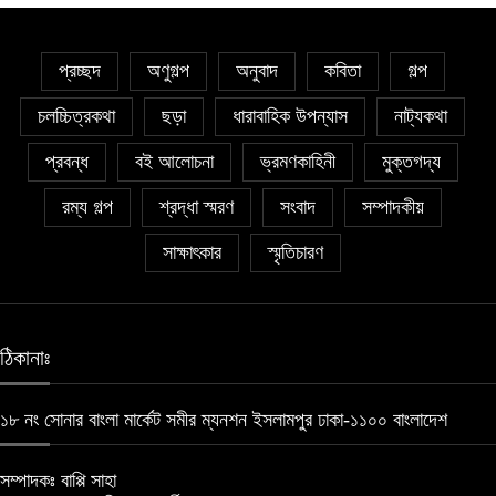
সাঈদা আজিজ চৌধুরী’র কবিতা || কফিনে চেয়ে
প্রচ্ছদ
অণুগল্প
অনুবাদ
কবিতা
গল্প
ভারী
৮
চলচ্চিত্রকথা
ছড়া
ধারাবাহিক উপন্যাস
নাট্যকথা
সাকিব রাজু’র কবিতা || বিশ্বকাপের উন্মাদনা
প্রবন্ধ
বই আলোচনা
ভ্রমণকাহিনী
মুক্তগদ্য
৯
রম্য গল্প
শ্রদ্ধা স্মরণ
সংবাদ
সম্পাদকীয়
সাক্ষাৎকার
স্মৃতিচারণ
৫ জুলাই কবি, সংগঠক ও সম্পাদক বাপ্পি সাহা’র
জন্মদিন
১০
ঠিকানাঃ
১৮ নং সোনার বাংলা মার্কেট সমীর ম্যনশন ইসলামপুর ঢাকা-১১০০ বাংলাদেশ
সম্পাদকঃ বাপ্পি সাহা