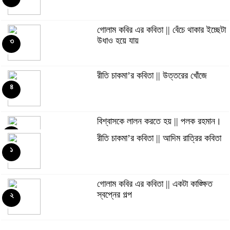
গোলাম কবির এর কবিতা || বেঁচে থাকার ইচ্ছেটা
উধাও হয়ে যায়
৩
রীতি চাকমা’র কবিতা || উত্তরের খোঁজে
৪
বিশ্বাসকে লালন করতে হয় || পলক রহমান।
৫
রীতি চাকমা’র কবিতা || আদিম রাত্রির কবিতা
১
Eva Petropoulou Lianoy
৬
গোলাম কবির এর কবিতা || একটা কাঙ্ক্ষিত
স্বপ্নের গল্প
২
নাজমা বেগম নাজু’র কবিতা || ঘোর দক্ষিণার
ঘনঘটায়
৭