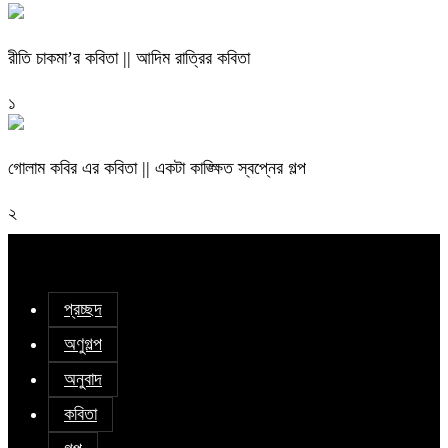
রীতি চাকমা’র কবিতা || আদিম রাত্রির কবিতা
১
গোলাম কবির এর কবিতা || একটা কাঙ্ক্ষিত স্বপ্নের গল্প
২
প্রচ্ছদ
অণুগল্প
অনুবাদ
কবিতা