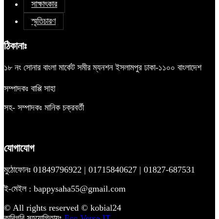
সাক্ষাৎকার
স্মৃতিচারণ
ঠিকানাঃ
১৮ নং সোনার বাংলা মার্কেট সমীর ম্যনশন ইসলামপুর ঢাকা-১১০০ বাংলাদেশ
সম্পাদকঃ বাপ্পি সাহা
সহ- সম্পাদকঃ মানিক চক্রবর্তী
যোগাযোগ
মুঠোফোনঃ 01849796922 | 01715840627 | 01827-687531
ই-মেইল : bappysaha55@gmail.com
© All rights reserved © kobial24
কারিগরি সহযোগিতায়ঃ
Eco Verse IT