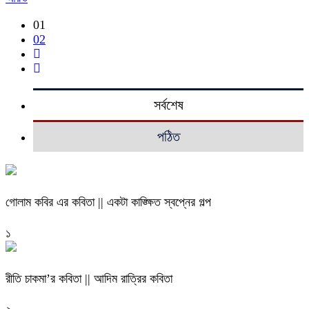
01
02
সর্বশেষ
পঠিত
গোলাম কবির এর কবিতা || একটা কাঙ্ক্ষিত স্বপ্নের গল্প
১
রীতি চাকমা’র কবিতা || আদিম রাত্রির কবিতা