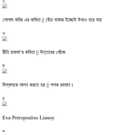
২
গোলাম কবির এর কবিতা || বেঁচে থাকার ইচ্ছেটা উধাও হয়ে যায়
৩
রীতি চাকমা’র কবিতা || উত্তরের খোঁজে
৪
বিশ্বাসকে লালন করতে হয় || পলক রহমান।
৫
Eva Petropoulou Lianoy
৬