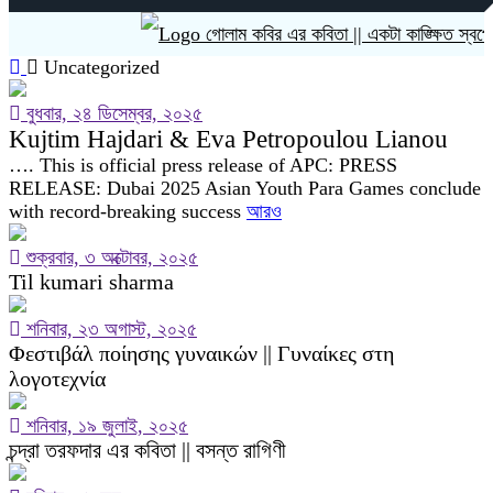
গোলাম কবির এর কবিতা || একটা কাঙ্ক্ষিত স্বপ্নের গ
Uncategorized
বুধবার, ২৪ ডিসেম্বর, ২০২৫
Kujtim Hajdari & Eva Petropoulou Lianou
…. This is official press release of APC: PRESS
RELEASE: Dubai 2025 Asian Youth Para Games conclude
with record-breaking success
আরও
শুক্রবার, ৩ অক্টোবর, ২০২৫
Til kumari sharma
শনিবার, ২৩ অগাস্ট, ২০২৫
Φεστιβάλ ποίησης γυναικών || Γυναίκες στη
λογοτεχνία
শনিবার, ১৯ জুলাই, ২০২৫
চন্দ্রা তরফদার এর কবিতা || বসন্ত রাগিণী