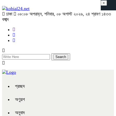
×
ঢাকা
০৮:০৮ অপরাহ্ন, শনিবার, ০৮ অগাস্ট ২০২৬, ২৪ শ্রাবণ ১৪৩৩
বঙ্গাব্দ
প্রচ্ছদ
অণুগল্প
অনুবাদ