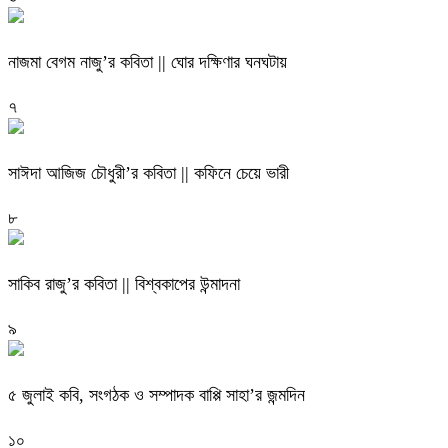
নাজমা বেগম নাজু’র কবিতা || ঘোর দক্ষিণার ঘনঘটায়
৭
সাঈদা আজিজ চৌধুরী’র কবিতা || কফিনে চেয়ে ভারী
৮
সাকিব রাজু’র কবিতা || বিশ্বকাপের উন্মাদনা
৯
৫ জুলাই কবি, সংগঠক ও সম্পাদক বাপ্পি সাহা’র জন্মদিন
১০