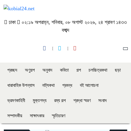
ঢাকা
০২:১৯ অপরাহ্ন, শনিবার, ০৮ অগাস্ট ২০২৬, ২৪ শ্রাবণ ১৪৩৩
বঙ্গাব্দ
প্রচ্ছদ
অণুগল্প
অনুবাদ
কবিতা
গল্প
চলচ্চিত্রকথা
ছড়া
ধারাবাহিক উপন্যাস
নাট্যকথা
প্রবন্ধ
বই আলোচনা
ভ্রমণকাহিনী
মুক্তগদ্য
রম্য গল্প
শ্রদ্ধা স্মরণ
সংবাদ
সম্পাদকীয়
সাক্ষাৎকার
স্মৃতিচারণ