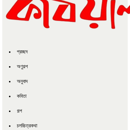
প্রচ্ছদ
অণুগল্প
অনুবাদ
কবিতা
গল্প
চলচ্চিত্রকথা