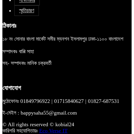
স্মৃতিচারণ
ঠিকানাঃ
১৮ নং সোনার বাংলা মার্কেট সমীর ম্যনশন ইসলামপুর ঢাকা-১১০০ বাংলাদেশ
সম্পাদকঃ বাপ্পি সাহা
সহ- সম্পাদকঃ মানিক চক্রবর্তী
যোগাযোগ
মুঠোফোনঃ 01849796922 | 01715840627 | 01827-687531
ই-মেইল : bappysaha55@gmail.com
© All rights reserved © kobial24
কারিগরি সহযোগিতায়ঃ
Eco Verse IT