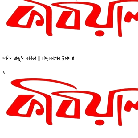
সাকিব রাজু’র কবিতা || বিশ্বকাপের উন্মাদনা
৯