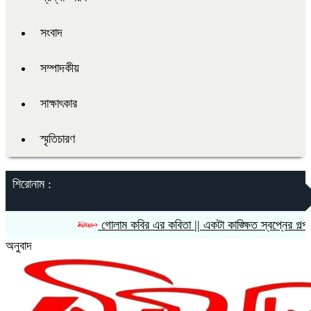
সংবাদ
সম্পাদকীয়
সাক্ষাৎকার
স্মৃতিচারণ
শিরোনাম :
গোলাম কবির এর কবিতা || একটা কাঙ্ক্ষিত স্বপ্নের গল্প
অনুবাদ