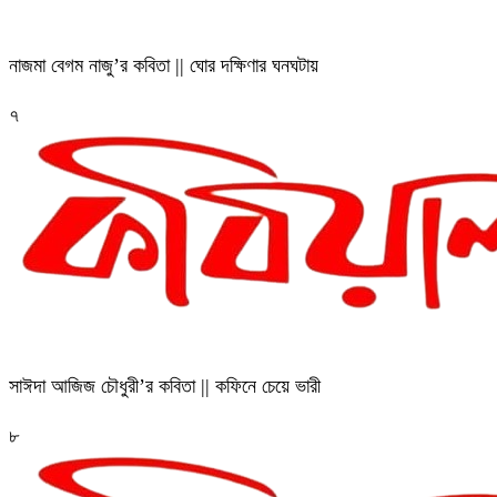
নাজমা বেগম নাজু’র কবিতা || ঘোর দক্ষিণার ঘনঘটায়
৭
সাঈদা আজিজ চৌধুরী’র কবিতা || কফিনে চেয়ে ভারী
৮