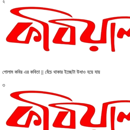
২
গোলাম কবির এর কবিতা || বেঁচে থাকার ইচ্ছেটা উধাও হয়ে যায়
৩