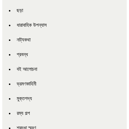
ছড়া
ধারাবাহিক উপন্যাস
নাট্যকথা
প্রবন্ধ
বই আলোচনা
ভ্রমণকাহিনী
মুক্তগদ্য
রম্য গল্প
শ্রদ্ধা স্মরণ