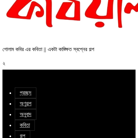
গোলাম কবির এর কবিতা || একটা কাঙ্ক্ষিত স্বপ্নের গল্প
২
প্রচ্ছদ
অণুগল্প
অনুবাদ
কবিতা
গল্প