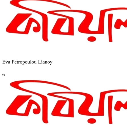
Eva Petropoulou Lianoy
৬