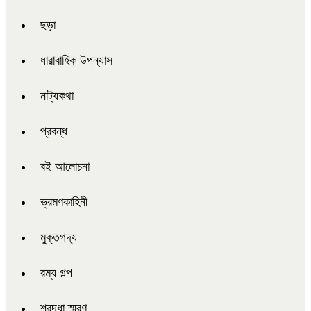
ছড়া
ধারাবাহিক উপন্যাস
নাট্যকথা
প্রবন্ধ
বই আলোচনা
ভ্রমণকাহিনী
মুক্তগদ্য
রম্য গল্প
শ্রদ্ধা স্মরণ