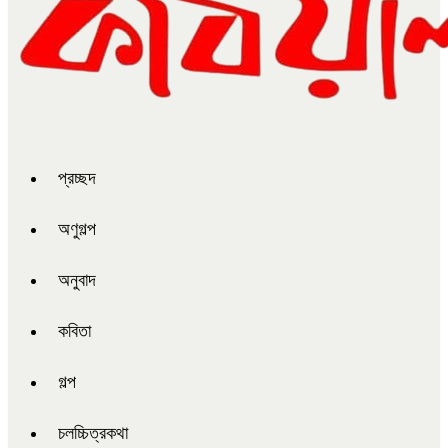
প্রচ্ছদ
অণুগল্প
অনুবাদ
কবিতা
গল্প
চলচ্চিত্রকথা