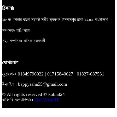
ঠিকানাঃ
১৮ নং সোনার বাংলা মার্কেট সমীর ম্যনশন ইসলামপুর ঢাকা-১১০০ বাংলাদেশ
সম্পাদকঃ বাপ্পি সাহা
সহ- সম্পাদকঃ মানিক চক্রবর্তী
যোগাযোগ
মুঠোফোনঃ 01849796922 | 01715840627 | 01827-687531
ই-মেইল : bappysaha55@gmail.com
© All rights reserved © kobial24
কারিগরি সহযোগিতায়ঃ
Eco Verse IT