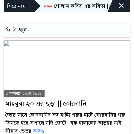
×
গোলাম কবির এর কবিতা || একটা কাঙ্ক্ষিত স
শিরোনাম :
ছড়া
মঙ্গলবার, ২৬ মে, ২০২৬
মাহবুবা হক এর ছড়া || কোরবানি
জ্যৈষ্ঠ মাসে কোরবানির ঈদ যাচ্ছি গরুর হাটে কোরবানির গরু
কিনতে হবে কপালে যদি জোটে। হক হালালের আড়ম্বর নাই
সীমার ভেতর
আরও