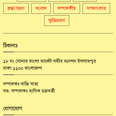
সাঈদা আজিজ চৌধুরী’র কবিতা ||
শ্রদ্ধা স্মরণ
সংবাদ
সম্পাদকীয়
সাক্ষাৎকার
৮
কফিনে চেয়ে ভারী
স্মৃতিচারণ
সাকিব রাজু’র কবিতা || বিশ্বকাপের
৯
উন্মাদনা
ঠিকানাঃ
৫ জুলাই কবি, সংগঠক ও সম্পাদক
১০
বাপ্পি সাহা’র জন্মদিন
১৮ নং সোনার বাংলা মার্কেট সমীর ম্যনশন ইসলামপুর
ঢাকা-১১০০ বাংলাদেশ
সম্পাদকঃ বাপ্পি সাহা
সহ- সম্পাদকঃ মানিক চক্রবর্তী
যোগাযোগ