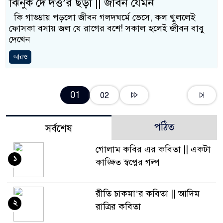
ঝিনুক দে দত্ত’র ছড়া || জীবন যেমন
কি গাড্ডায় পড়লো জীবন গলদঘর্মে ভেসে, কল খুললেই
ফোসকা বসায় জল যে রাগের বশে! সকাল হলেই জীবন বাবু
দেখেন
আরও
01
02
পঠিত
সর্বশেষ
গোলাম কবির এর কবিতা || একটা
১
কাঙ্ক্ষিত স্বপ্নের গল্প
রীতি চাকমা’র কবিতা || আদিম
২
রাত্রির কবিতা