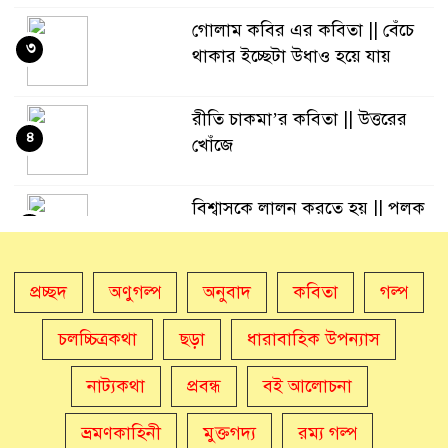
গোলাম কবির এর কবিতা || বেঁচে
৩
থাকার ইচ্ছেটা উধাও হয়ে যায়
রীতি চাকমা’র কবিতা || উত্তরের
৪
খোঁজে
বিশ্বাসকে লালন করতে হয় || পলক
৫
রহমান।
প্রচ্ছদ
অণুগল্প
অনুবাদ
কবিতা
গল্প
Eva Petropoulou Lianoy
৬
চলচ্চিত্রকথা
ছড়া
ধারাবাহিক উপন্যাস
নাট্যকথা
প্রবন্ধ
নাজমা বেগম নাজু’র কবিতা || ঘোর
বই আলোচনা
৭
দক্ষিণার ঘনঘটায়
ভ্রমণকাহিনী
মুক্তগদ্য
রম্য গল্প