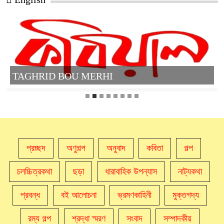
TAGHRID BOU MERHI
প্রচ্ছদ
অণুগল্প
অনুবাদ
কবিতা
গল্প
চলচ্চিত্রকথা
ছড়া
ধারাবাহিক উপন্যাস
নাট্যকথা
প্রবন্ধ
বই আলোচনা
ভ্রমণকাহিনী
মুক্তগদ্য
রম্য গল্প
শ্রদ্ধা স্মরণ
সংবাদ
সম্পাদকীয়