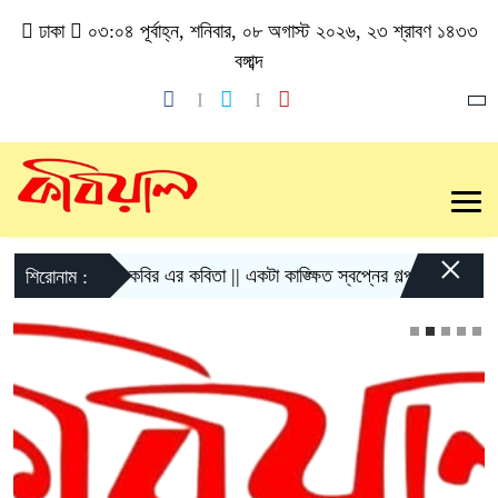
ঢাকা
০৩:০৪ পূর্বাহ্ন, শনিবার, ০৮ অগাস্ট ২০২৬, ২৩ শ্রাবণ ১৪৩৩
বঙ্গাব্দ
×
গোলাম কবির এর কবিতা || একটা কাঙ্ক্ষিত স্বপ্নের গল্প
রীতি চাকমা’র 
শিরোনাম :
শুক্রবার, ৩ অক্টোবর, ২০২৫