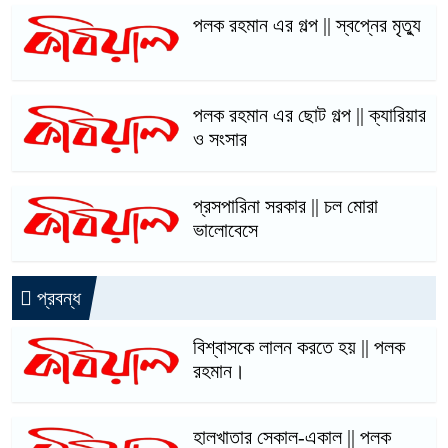
পলক রহমান এর গল্প || স্বপ্নের মৃত্যু
পলক রহমান এর ছোট গল্প || ক্যারিয়ার
ও সংসার
প্রসপারিনা সরকার || চল মোরা
ভালোবেসে
প্রবন্ধ
বিশ্বাসকে লালন করতে হয় || পলক
রহমান।
হালখাতার সেকাল-একাল || পলক