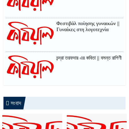
Φεστιβάλ ποίησης γυναικών ||
Γυναίκες στη λογοτεχνία
চন্দ্রা তরফদার এর কবিতা || বসন্ত রাগিণী
সংবাদ