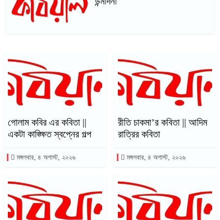
উন্মাদনা
গোলাম কবির এর কবিতা ||
রীতি চাকমা’র কবিতা || আদিম
একটা কাঙ্ক্ষিত স্বপ্নের গল্প
রাত্রির কবিতা
মঙ্গলবার, ৪ অগাস্ট, ২০২৬
মঙ্গলবার, ৪ অগাস্ট, ২০২৬