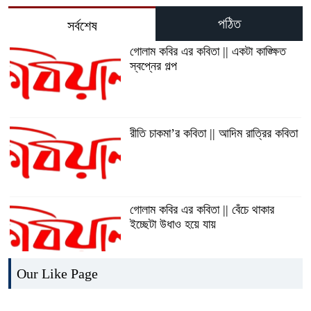
পঠিত
সর্বশেষ
গোলাম কবির এর কবিতা || একটা কাঙ্ক্ষিত
স্বপ্নের গল্প
রীতি চাকমা’র কবিতা || আদিম রাত্রির কবিতা
গোলাম কবির এর কবিতা || বেঁচে থাকার
ইচ্ছেটা উধাও হয়ে যায়
Our Like Page
রীতি চাকমা’র কবিতা || উত্তরের খোঁজে