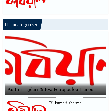
Uncategorized
Kujtim Hajdari & Eva Petropoulou Lianou
Til kumari sharma