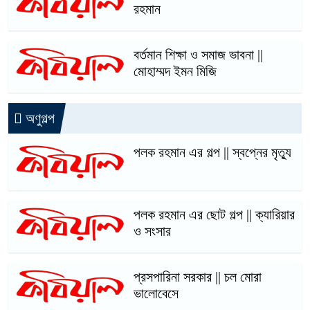
রহমান
বর্তমান শিক্ষা ও সমাজ ভাবনা ||
মোহাম্মদ ইমন মিজি
অণুগল্প
পলক রহমান এর গল্প || স্বপ্নের মৃত্যু
পলক রহমান এর ছোট গল্প || ক্যারিয়ার
ও সংসার
প্রসপারিনা সরকার || চল মোরা
ভালোবেসে