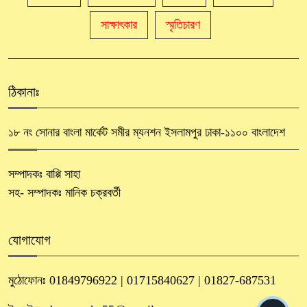
সাক্ষাৎকার
স্মৃতিচারণ
ঠিকানাঃ
১৮ নং সোনার বাংলা মার্কেট সমীর ম্যনশন ইসলামপুর ঢাকা-১১০০ বাংলাদেশ
সম্পাদকঃ বাপ্পি সাহা
সহ- সম্পাদকঃ মানিক চক্রবর্তী
যোগাযোগ
মুঠোফোনঃ 01849796922 | 01715840627 | 01827-687531