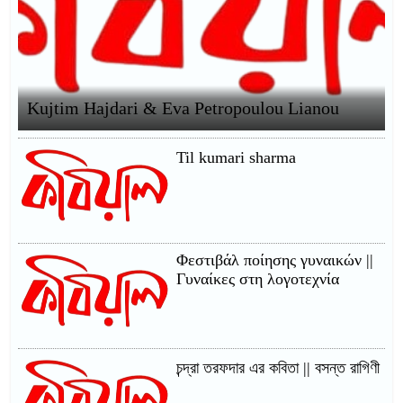
Kujtim Hajdari & Eva Petropoulou Lianou
Til kumari sharma
Φεστιβάλ ποίησης γυναικών ||
Γυναίκες στη λογοτεχνία
চন্দ্রা তরফদার এর কবিতা || বসন্ত রাগিণী