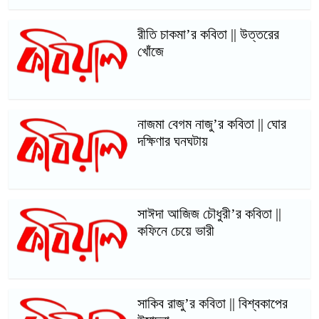
রীতি চাকমা’র কবিতা || উত্তরের
খোঁজে
নাজমা বেগম নাজু’র কবিতা || ঘোর
দক্ষিণার ঘনঘটায়
সাঈদা আজিজ চৌধুরী’র কবিতা ||
কফিনে চেয়ে ভারী
সাকিব রাজু’র কবিতা || বিশ্বকাপের