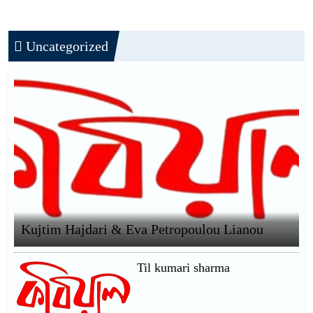
Uncategorized
সাকিব রাজু’র কবিতা || বিশ্বকাপের উন্মাদনা
৫ জুলাই কবি, সংগঠক ও সম্পাদক বাপ্পি
সাহা’র জন্মদিন
Kujtim Hajdari & Eva Petropoulou Lianou
Til kumari sharma