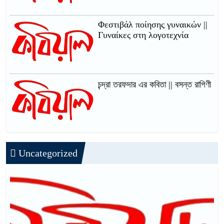
Φεστιβάλ ποίησης γυναικών ||
Γυναίκες στη λογοτεχνία
চন্দ্রা তরফদার এর কবিতা || বসন্ত রাগিণী
Uncategorized