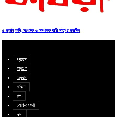
৫ জুলাই কবি, সংগঠক ও সম্পাদক বাপ্পি সাহা’র জন্মদিন
প্রচ্ছদ
অণুগল্প
অনুবাদ
কবিতা
গল্প
চলচ্চিত্রকথা
ছড়া