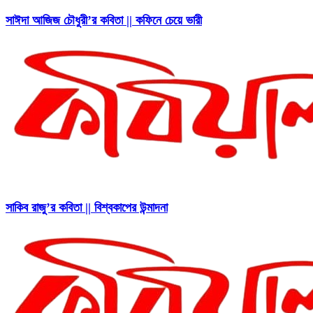
সাঈদা আজিজ চৌধুরী’র কবিতা || কফিনে চেয়ে ভারী
সাকিব রাজু’র কবিতা || বিশ্বকাপের উন্মাদনা