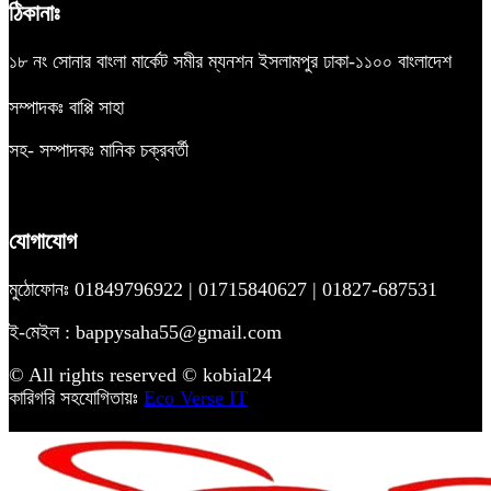
ঠিকানাঃ
১৮ নং সোনার বাংলা মার্কেট সমীর ম্যনশন ইসলামপুর ঢাকা-১১০০ বাংলাদেশ
সম্পাদকঃ বাপ্পি সাহা
সহ- সম্পাদকঃ মানিক চক্রবর্তী
যোগাযোগ
মুঠোফোনঃ 01849796922 | 01715840627 | 01827-687531
ই-মেইল : bappysaha55@gmail.com
© All rights reserved © kobial24
কারিগরি সহযোগিতায়ঃ
Eco Verse IT