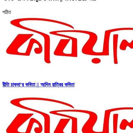
পঠিত
রীতি চাকমা’র কবিতা || আদিম রাত্রির কবিতা