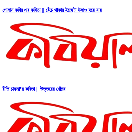
গোলাম কবির এর কবিতা || বেঁচে থাকার ইচ্ছেটা উধাও হয়ে যায়
রীতি চাকমা’র কবিতা || উত্তরের খোঁজে