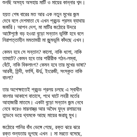
শুনছি অসহ্য অসহায় মাটি ও মায়ের কান্নার শব্দ।
হয়ত শেষ বারের মত আর এক নতুন মুখের জন্ম
দেবে বলে দেশমাতা যে এখন প্রচন্ড প্রসব ব্যাথায়
জর্জরি। আপন দেশ, মা মাটির জঠোরে উদরে
আষ্টেপৃষ্ঠে বড় হওয়া বুড়ো সন্তান ভূমিষ্ট হবে বলে
নিরাপত্তাহীন মমতাময়ী মা জুন্মভূমি কাঁদছে এখন।
কেমন হবে সে সন্তান? কালো, নাকি ধলো, নাকি
তামাটে? কেমন হবে তার শারীরীক গঠন-লম্বা,
বেঁটে, নাকি বিকলাংগ? কেমন হবে তার মুখের ভাষা?
আরবী, হিন্দী, ফার্সি, ঊর্দু, ইংরেজী, সংস্কৃত নাকি
বাংলা?
তার অপেক্ষাতেই প্রচন্ড প্রলয় চলছে এ স্বাধীন
বাংলার আকাশে বাতাসে, পথে ঘাটে লহরী মর্তের
আহাজারী মাতমে। একটা বুড়ো সন্তান জন্ম নেবে
নেবে করেও মারনাস্ত্র আর অবৈধ যুদ্ধ রসায়নের
তান্ডবে ভয়ে থ্যমকে আছে মায়ের জরায়ু মুখ।
জঠোরে পানির বাঁধ ভেঙ্গে গেছে, রক্ত ঝরে ঝরে
রক্ত শুন্যতায় ভুগছে এখন । মা মরতে বসেছে,