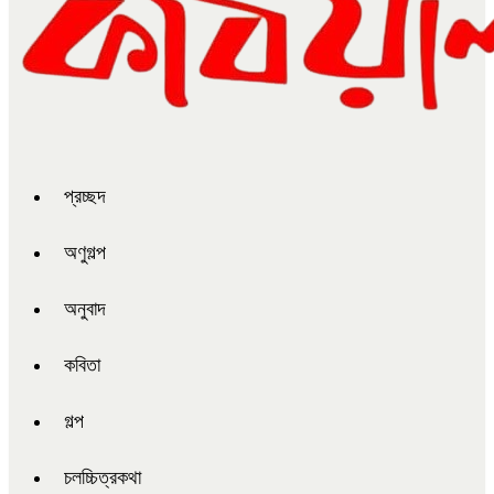
প্রচ্ছদ
অণুগল্প
অনুবাদ
কবিতা
গল্প
চলচ্চিত্রকথা