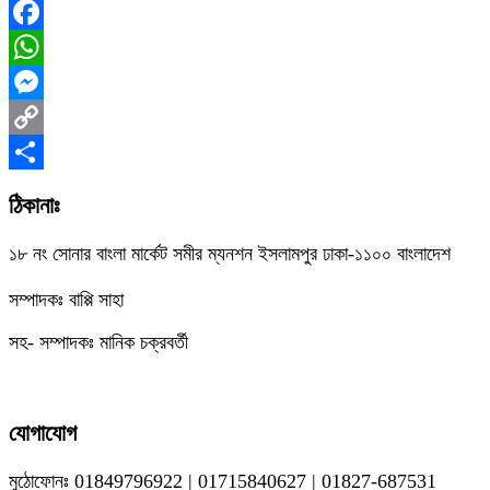
Facebook
WhatsApp
Messenger
Copy
Link
Share
ঠিকানাঃ
১৮ নং সোনার বাংলা মার্কেট সমীর ম্যনশন ইসলামপুর ঢাকা-১১০০ বাংলাদেশ
সম্পাদকঃ বাপ্পি সাহা
সহ- সম্পাদকঃ মানিক চক্রবর্তী
যোগাযোগ
মুঠোফোনঃ 01849796922 | 01715840627 | 01827-687531