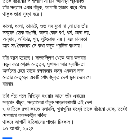
তাঁকে বাঁচানোর পাশাপাশি মা চায় আসন্ন প্রসবিত
তাঁর সন্তান এবার বাঁচুক, আগামী হাজার বছর বেঁচে
থাকুক তারা সুস্থ হয়ে।
কালো, ধলো, তামাটে, ওত সব বুঝে না ,মা চায় তাঁর
সন্তান হোক বাঙালী, অন্য কোন বর্ণ, ধর্ম, ভাষা নয়,
অন্যায়, অবিচার, খুন, লুটতরাজ নয়। বরং মানবতা
আর সৎ নৈকতায় সে কথা বলুক প্রমিত বাংলায়।
তাঁর বয়স হয়েছে। সাতচল্লিশ থেকে আর কতবার
নতুন করে শ্রেষ্ঠ নেতৃত্ব, সুশাসন আর স্বাধীনতা
অর্জনের চেয়ে তাকে রক্ষাকরার জন্য একজন দক্ষ
নেতার নেতৃত্বে একটি শোষণমুক্ত দেশ জন্ম দেবে সে
বারবার!
তাই পঁচে গলে নিশ্চিহ্ন হওয়ার আগে তাঁর এবারের
সন্তান বাঁচুক, সন্তানেরা বাঁচুক সম্ভাবনাময়ী এই দেশ
ও জাতিকে রক্ষা করতে দলাদলি, খুনাখুনির ঊর্ধ্বে তাকে বাঁচানো হোক, তবেই
দেশমাতা কলঙ্গকহীন গর্বিত
থাকবে আগামী ইতিহাসের পাতায় চিরকাল।
১৩ আগষ্ট, ২০২৪।