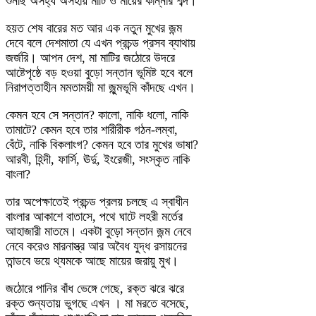
শুনছি অসহ্য অসহায় মাটি ও মায়ের কান্নার শব্দ।
হয়ত শেষ বারের মত আর এক নতুন মুখের জন্ম
দেবে বলে দেশমাতা যে এখন প্রচন্ড প্রসব ব্যাথায়
জর্জরি। আপন দেশ, মা মাটির জঠোরে উদরে
আষ্টেপৃষ্ঠে বড় হওয়া বুড়ো সন্তান ভূমিষ্ট হবে বলে
নিরাপত্তাহীন মমতাময়ী মা জুন্মভূমি কাঁদছে এখন।
কেমন হবে সে সন্তান? কালো, নাকি ধলো, নাকি
তামাটে? কেমন হবে তার শারীরীক গঠন-লম্বা,
বেঁটে, নাকি বিকলাংগ? কেমন হবে তার মুখের ভাষা?
আরবী, হিন্দী, ফার্সি, ঊর্দু, ইংরেজী, সংস্কৃত নাকি
বাংলা?
তার অপেক্ষাতেই প্রচন্ড প্রলয় চলছে এ স্বাধীন
বাংলার আকাশে বাতাসে, পথে ঘাটে লহরী মর্তের
আহাজারী মাতমে। একটা বুড়ো সন্তান জন্ম নেবে
নেবে করেও মারনাস্ত্র আর অবৈধ যুদ্ধ রসায়নের
তান্ডবে ভয়ে থ্যমকে আছে মায়ের জরায়ু মুখ।
জঠোরে পানির বাঁধ ভেঙ্গে গেছে, রক্ত ঝরে ঝরে
রক্ত শুন্যতায় ভুগছে এখন । মা মরতে বসেছে,