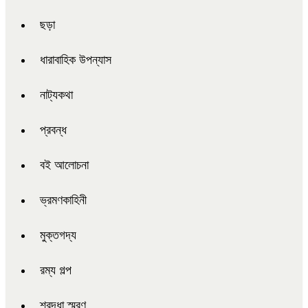
ছড়া
ধারাবাহিক উপন্যাস
নাট্যকথা
প্রবন্ধ
বই আলোচনা
ভ্রমণকাহিনী
মুক্তগদ্য
রম্য গল্প
শ্রদ্ধা স্মরণ