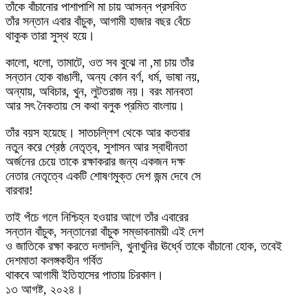
তাঁকে বাঁচানোর পাশাপাশি মা চায় আসন্ন প্রসবিত
তাঁর সন্তান এবার বাঁচুক, আগামী হাজার বছর বেঁচে
থাকুক তারা সুস্থ হয়ে।
কালো, ধলো, তামাটে, ওত সব বুঝে না ,মা চায় তাঁর
সন্তান হোক বাঙালী, অন্য কোন বর্ণ, ধর্ম, ভাষা নয়,
অন্যায়, অবিচার, খুন, লুটতরাজ নয়। বরং মানবতা
আর সৎ নৈকতায় সে কথা বলুক প্রমিত বাংলায়।
তাঁর বয়স হয়েছে। সাতচল্লিশ থেকে আর কতবার
নতুন করে শ্রেষ্ঠ নেতৃত্ব, সুশাসন আর স্বাধীনতা
অর্জনের চেয়ে তাকে রক্ষাকরার জন্য একজন দক্ষ
নেতার নেতৃত্বে একটি শোষণমুক্ত দেশ জন্ম দেবে সে
বারবার!
তাই পঁচে গলে নিশ্চিহ্ন হওয়ার আগে তাঁর এবারের
সন্তান বাঁচুক, সন্তানেরা বাঁচুক সম্ভাবনাময়ী এই দেশ
ও জাতিকে রক্ষা করতে দলাদলি, খুনাখুনির ঊর্ধ্বে তাকে বাঁচানো হোক, তবেই
দেশমাতা কলঙ্গকহীন গর্বিত
থাকবে আগামী ইতিহাসের পাতায় চিরকাল।
১৩ আগষ্ট, ২০২৪।