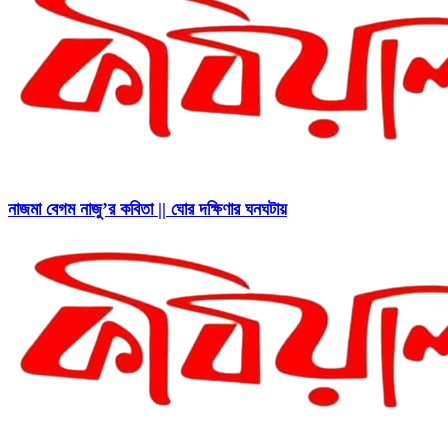
নাজমা বেগম নাজু’র কবিতা || ঘোর দক্ষিণার ঘনঘটায়