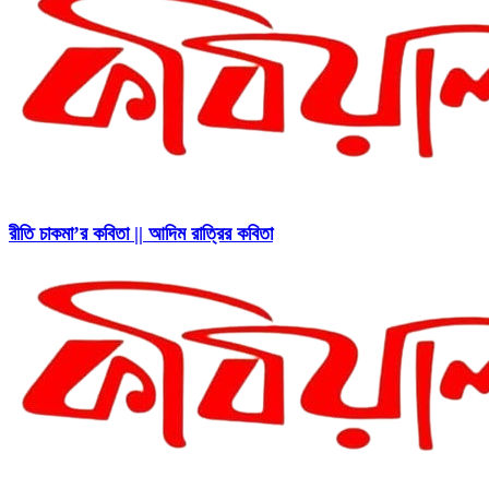
রীতি চাকমা’র কবিতা || আদিম রাত্রির কবিতা