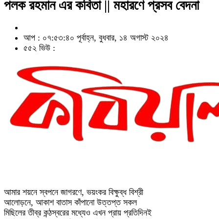
পলক রহমান এর কবিতা || মহারণে প্রসব বেদনা
আপ : ০৭:৫৩:৪০ পূর্বাহ্ন, বুধবার, ১৪ অগাস্ট ২০২৪
৫৫২ ভিউ :
আমার শয়নে স্বপনে জাগরণে, ভয়ংকর বিক্ষুব্ধ বিশ্রী
আলোড়নে, আকাশ বাতাস কাঁপানো উত্তপ্ত সকল
মিছিলের তীব্র কন্ঠস্বরের মধ্যেও এখন প্রায় প্রতিদিনই