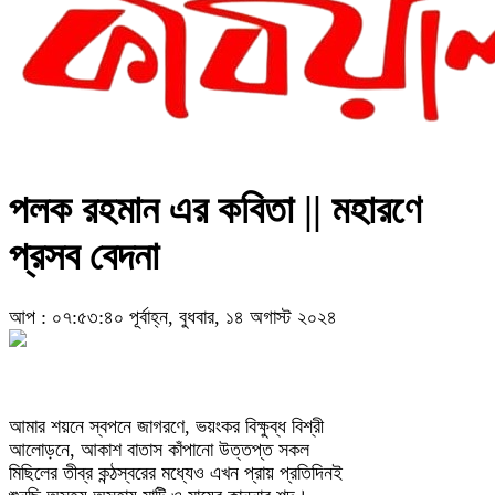
পলক রহমান এর কবিতা || মহারণে
প্রসব বেদনা
আপ : ০৭:৫৩:৪০ পূর্বাহ্ন, বুধবার, ১৪ অগাস্ট ২০২৪
আমার শয়নে স্বপনে জাগরণে, ভয়ংকর বিক্ষুব্ধ বিশ্রী
আলোড়নে, আকাশ বাতাস কাঁপানো উত্তপ্ত সকল
মিছিলের তীব্র কন্ঠস্বরের মধ্যেও এখন প্রায় প্রতিদিনই