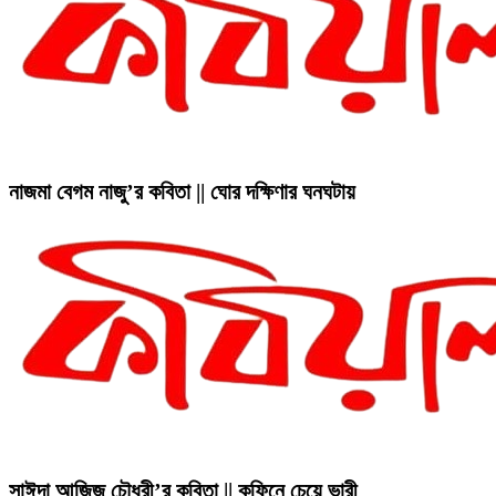
নাজমা বেগম নাজু’র কবিতা || ঘোর দক্ষিণার ঘনঘটায়
সাঈদা আজিজ চৌধুরী’র কবিতা || কফিনে চেয়ে ভারী