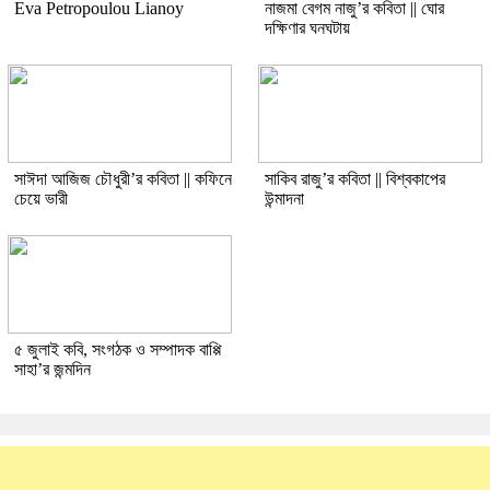
Eva Petropoulou Lianoy
নাজমা বেগম নাজু’র কবিতা || ঘোর
দক্ষিণার ঘনঘটায়
সাঈদা আজিজ চৌধুরী’র কবিতা || কফিনে
সাকিব রাজু’র কবিতা || বিশ্বকাপের
চেয়ে ভারী
উন্মাদনা
৫ জুলাই কবি, সংগঠক ও সম্পাদক বাপ্পি
সাহা’র জন্মদিন