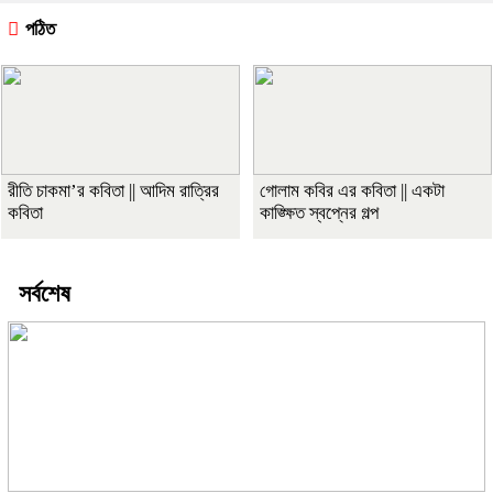
পঠিত
রীতি চাকমা’র কবিতা || আদিম রাত্রির
গোলাম কবির এর কবিতা || একটা
কবিতা
কাঙ্ক্ষিত স্বপ্নের গল্প
সর্বশেষ