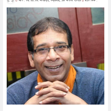
আপ : ০৫:২৫:৩২ অপরাহ্ন, শুক্রবার, ১৬ অগাস্ট ২০২৪
৯১০ ভিউ :