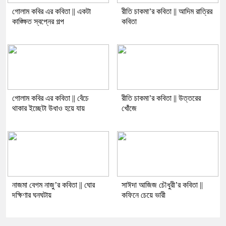
গোলাম কবির এর কবিতা || একটা
রীতি চাকমা’র কবিতা || আদিম রাত্রির
কাঙ্ক্ষিত স্বপ্নের গল্প
কবিতা
গোলাম কবির এর কবিতা || বেঁচে
রীতি চাকমা’র কবিতা || উত্তরের
থাকার ইচ্ছেটা উধাও হয়ে যায়
খোঁজে
নাজমা বেগম নাজু’র কবিতা || ঘোর
সাঈদা আজিজ চৌধুরী’র কবিতা ||
দক্ষিণার ঘনঘটায়
কফিনে চেয়ে ভারী