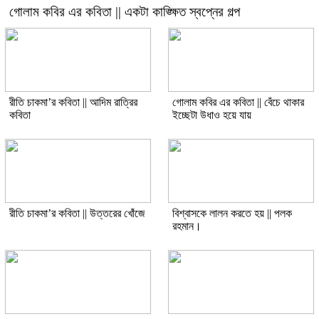
গোলাম কবির এর কবিতা || একটা কাঙ্ক্ষিত স্বপ্নের গল্প
রীতি চাকমা’র কবিতা || আদিম রাত্রির
গোলাম কবির এর কবিতা || বেঁচে থাকার
কবিতা
ইচ্ছেটা উধাও হয়ে যায়
রীতি চাকমা’র কবিতা || উত্তরের খোঁজে
বিশ্বাসকে লালন করতে হয় || পলক
রহমান।