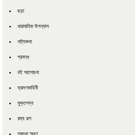
ছড়া
ধারাবাহিক উপন্যাস
নাট্যকথা
প্রবন্ধ
বই আলোচনা
ভ্রমণকাহিনী
মুক্তগদ্য
রম্য গল্প
শ্রদ্ধা স্মরণ