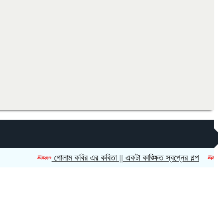
গোলাম কবির এর কবিতা || একটা কাঙ্ক্ষিত স্বপ্নের গল্প
রীতি চা