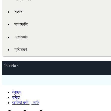
সংবাদ
সম্পাদকীয়
সাক্ষাৎকার
স্মৃতিচারণ
শিরোনাম :
প্রচ্ছদ
কবিতা
আফিয়া রুবি || আমি