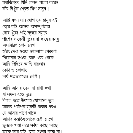
মহাবিশ্বের যিনি লালন-পালন করেন
তাঁর নিখু্ঁত শ্রেষ্ঠ শিল্প মানুষ।
আমি যখন মান যোগ হুস মানুষ হই
হেরে যাই অনেক অসম্পূর্ণতায়
দোষ খুঁজে পাই স্তরে স্তরে
পাশের সহকর্মী দূরের বা কাছের বন্ধু
অসাধারণ কোন লেখা
হঠাৎ দেখা হওয়া ভাললাগা প্রেরণা
শিরোনাম হওয়া কোন খবর থেকে
আমি পিছিয়ে আছি বারংবার
কোথাও কোথাও
অর্ধ শতভাগেরও বেশি।
আমি আমায় দেয়া না রাখা কথা
যা সফল হতে দূরে
বিফল হতে উৎসাহ যোগানো ভুল
আমার পর্যাপ্ত ত্রুটি থাকার পরও
যে আমার পাশে থাকে
আমার কমতিগুলোকে চেষ্টা দেখে
ভুলকে ক্ষমা করে সর্বদা কাছে আছে
তাকে আর যাই হোক সংশয় করো না।