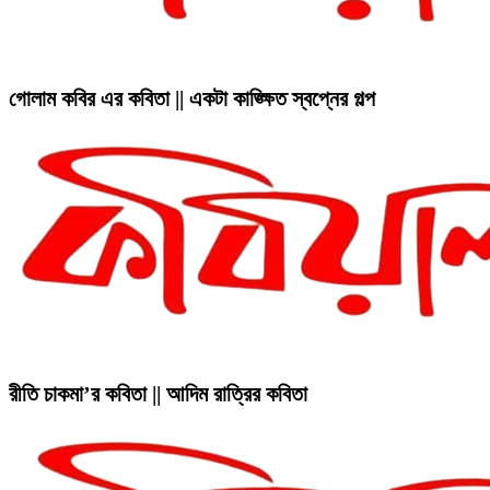
গোলাম কবির এর কবিতা || একটা কাঙ্ক্ষিত স্বপ্নের গল্প
রীতি চাকমা’র কবিতা || আদিম রাত্রির কবিতা