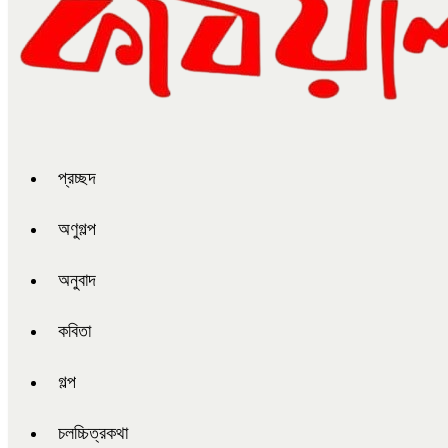
প্রচ্ছদ
অণুগল্প
অনুবাদ
কবিতা
গল্প
চলচ্চিত্রকথা