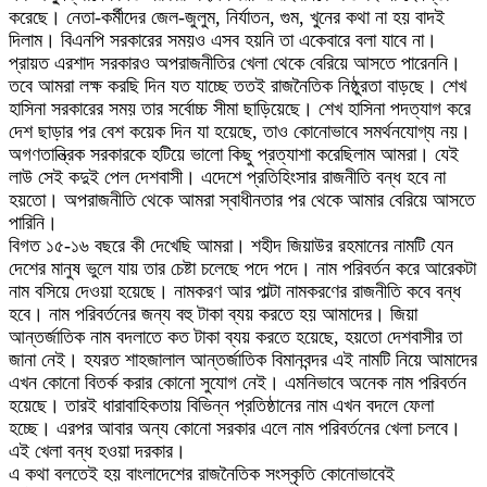
করেছে। নেতা-কর্মীদের জেল-জুলুম, নির্যাতন, গুম, খুনের কথা না হয় বাদই
দিলাম। বিএনপি সরকারের সময়ও এসব হয়নি তা একেবারে বলা যাবে না।
প্রায়ত এরশাদ সরকারও অপরাজনীতির খেলা থেকে বেরিয়ে আসতে পারেননি।
তবে আমরা লক্ষ করছি দিন যত যাচ্ছে ততই রাজনৈতিক নিষ্ঠুরতা বাড়ছে। শেখ
হাসিনা সরকারের সময় তার সর্বোচ্চ সীমা ছাড়িয়েছে। শেখ হাসিনা পদত্যাগ করে
দেশ ছাড়ার পর বেশ কয়েক দিন যা হয়েছে, তাও কোনোভাবে সমর্থনযোগ্য নয়।
অগণতান্ত্রিক সরকারকে হটিয়ে ভালো কিছু প্রত্যাশা করেছিলাম আমরা। যেই
লাউ সেই কদুই পেল দেশবাসী। এদেশে প্রতিহিংসার রাজনীতি বন্ধ হবে না
হয়তো। অপরাজনীতি থেকে আমরা স্বাধীনতার পর থেকে আমার বেরিয়ে আসতে
পারিনি।
বিগত ১৫-১৬ বছরে কী দেখেছি আমরা। শহীদ জিয়াউর রহমানের নামটি যেন
দেশের মানুষ ভুলে যায় তার চেষ্টা চলেছে পদে পদে। নাম পরিবর্তন করে আরেকটা
নাম বসিয়ে দেওয়া হয়েছে। নামকরণ আর পাল্টা নামকরণের রাজনীতি কবে বন্ধ
হবে। নাম পরিবর্তনের জন্য বহু টাকা ব্যয় করতে হয় আমাদের। জিয়া
আন্তর্জাতিক নাম বদলাতে কত টাকা ব্যয় করতে হয়েছে, হয়তো দেশবাসীর তা
জানা নেই। হযরত শাহজালাল আন্তর্জাতিক বিমানবন্দর এই নামটি নিয়ে আমাদের
এখন কোনো বিতর্ক করার কোনো সুযোগ নেই। এমনিভাবে অনেক নাম পরিবর্তন
হয়েছে। তারই ধারাবাহিকতায় বিভিন্ন প্রতিষ্ঠানের নাম এখন বদলে ফেলা
হচ্ছে। এরপর আবার অন্য কোনো সরকার এলে নাম পরিবর্তনের খেলা চলবে।
এই খেলা বন্ধ হওয়া দরকার।
এ কথা বলতেই হয় বাংলাদেশের রাজনৈতিক সংস্কৃতি কোনোভাবেই