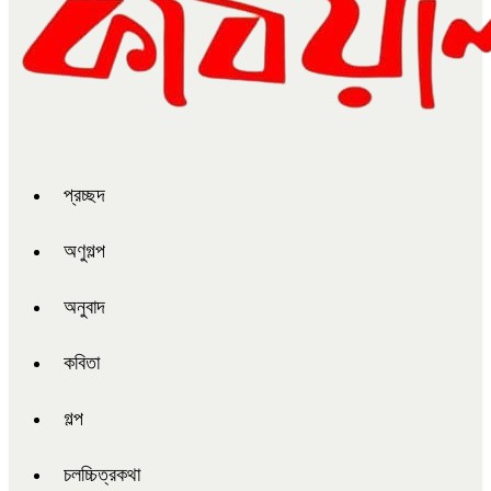
প্রচ্ছদ
অণুগল্প
অনুবাদ
কবিতা
গল্প
চলচ্চিত্রকথা