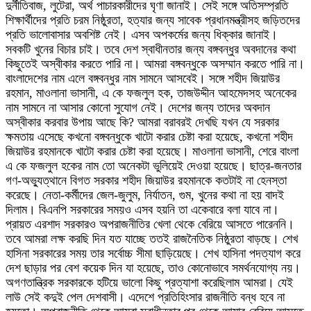
দুর্নীতিবাজ, লুটেরা, অর্থ পাচারকারীদের ঘৃণা জানাই। সেই সঙ্গে অতিসম্প্রতি
শিক্ষার্থীদের প্রতি চরম নিষ্ঠুরতা, হত্যার জন্য সাবেক প্রধানমন্ত্রীসহ জড়িতদের
প্রতি ভালোবাসার অবশিষ্ট নেই। এসব অপকর্মের জন্য ধিক্কার জানাই।
সবকটি খুনের বিচার চাই। তবে দেশ স্বাধীনতার জন্য বঙ্গবন্ধুর অবদানের কথা
কিছুতেই অস্বীকার করতে পারি না। আমরা বঙ্গবন্ধুকে অসম্মান করতে পারি না।
বাংলাদেশের নাম এলে বঙ্গবন্ধুর নাম সামনে আসবেই। সঙ্গে শহীদ জিয়াউর
রহমান, মাওলানা ভাসানী, এ কে ফজলুল হক, তাজউদ্দীন আহমেদসহ অনেকের
নাম সামনে না আসার কোনো সুযোগ নেই। দেশের জন্য তাদের অবদান
অস্বীকার করবার উপায় আছে কি? আমরা বরাবরই দেখছি যখন যে সরকার
ক্ষমতায় এসেছে কখনো বঙ্গবন্ধুকে খাটো করার চেষ্টা করা হয়েছে, কখনো শহীদ
জিয়াউর রহমানকে খাটো করার চেষ্টা করা হয়েছে। মাওলানা ভাসানী, শেরে বাংলা
এ কে ফজলুল হকের নাম তো অনেকটা ভুলিয়েই দেওয়া হয়েছে। ছাত্র-জনতার
গণ-অভ্যুত্থানে বিগত সরকার শহীদ জিয়াউর রহমানকে কতটাই না হেনস্তা
করেছে। নেতা-কর্মীদের জেল-জুলুম, নির্যাতন, গুম, খুনের কথা না হয় বাদই
দিলাম। বিএনপি সরকারের সময়ও এসব হয়নি তা একেবারে বলা যাবে না।
প্রায়ত এরশাদ সরকারও অপরাজনীতির খেলা থেকে বেরিয়ে আসতে পারেননি।
তবে আমরা লক্ষ করছি দিন যত যাচ্ছে ততই রাজনৈতিক নিষ্ঠুরতা বাড়ছে। শেখ
হাসিনা সরকারের সময় তার সর্বোচ্চ সীমা ছাড়িয়েছে। শেখ হাসিনা পদত্যাগ করে
দেশ ছাড়ার পর বেশ কয়েক দিন যা হয়েছে, তাও কোনোভাবে সমর্থনযোগ্য নয়।
অগণতান্ত্রিক সরকারকে হটিয়ে ভালো কিছু প্রত্যাশা করেছিলাম আমরা। যেই
লাউ সেই কদুই পেল দেশবাসী। এদেশে প্রতিহিংসার রাজনীতি বন্ধ হবে না