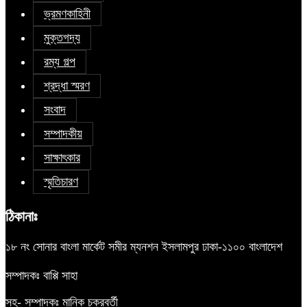
ভ্রমণকাহিনী
মুক্তগদ্য
রম্য গল্প
শ্রদ্ধা স্মরণ
সংবাদ
সম্পাদকীয়
সাক্ষাৎকার
স্মৃতিচারণ
ঠিকানাঃ
১৮ নং সোনার বাংলা মার্কেট সমীর ম্যনশন ইসলামপুর ঢাকা-১১০০ বাংলাদেশ
সম্পাদকঃ বাপ্পি সাহা
সহ- সম্পাদকঃ মানিক চক্রবর্তী