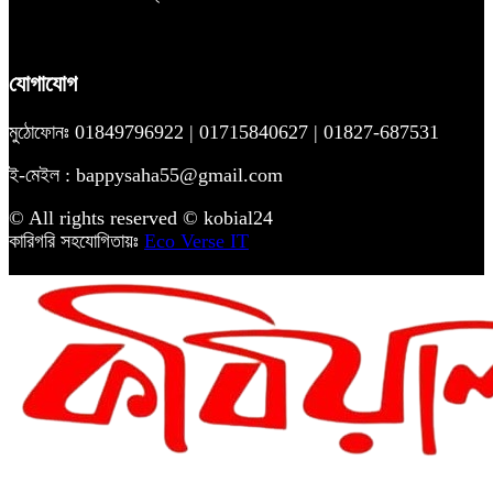
যোগাযোগ
মুঠোফোনঃ 01849796922 | 01715840627 | 01827-687531
ই-মেইল : bappysaha55@gmail.com
© All rights reserved © kobial24
কারিগরি সহযোগিতায়ঃ
Eco Verse IT