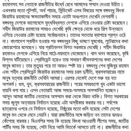
রহমানসহ সব নেতাকে রাজনীতির ঊর্ধ্বে রেখে আমাদের সম্মান দেওয়া উচিত।
এখনকার মতো লুটপাট, অর্থ পাচার, সিন্ডিকেট এসব বিষয়ের সঙ্গে বঙ্গবন্ধু কিংবা
জিয়াউর রহমানের ক্ষমতাকালীন সময়ে এতটা অধঃপতন দেখেনি দেশবাসী।
বঙ্গবন্ধু দেশকে ভালোবেসে যুদ্ধবিধ্বস্ত দেশকে এগিয়ে নেওয়ার চেষ্টা করেছেন।
শহীদ জিয়াউর রহমানের সময়ও দেখেছি কৃষি ক্ষেত্র থেকে ধরে শিল্প উন্নয়নে
এগিয়ে নেওয়ার চেষ্টা হয়েছে সর্বোচ্চভাবে। তাদের সততার ব্যাপারে প্রশ্ন ওঠে
না। বাংলাদেশ স্বাধীন হওয়ার পর বঙ্গবন্ধুর কিছু ভাষণে ঘুষখোর, লুটেরাদের কথা
জোরেশোরে বলেছেন। যার প্রতিফলন বিগত সরকারে দেখেছি। শহীদ জিয়াউর
রহমানও দেশকে এগিয়ে নিয়ে মাঠে-ময়দানে থেকেছেন। খাল খনন করেছেন, কৃষি
বিপ্লব ঘটিয়েছেন। প্রেসিডেন্ট হয়েও তার সাধারণ জীবনযাপনের কথা দেশের
মানুষ জানত। তার মৃত্যুর পরে তা আরও স্পষ্ট হয়। বঙ্গবন্ধু শেখ মুজিবুর রহমান
এবং শহীদ প্রেসিডেন্ট জিয়াউর রহমানের সময় চরম দুর্নীতি, ক্রসফায়ারের নামে
মানুষ হত্যার রাজনীতি দেখিনি আমরা। এরপর থেকেই দেশে শুরু হয় যত
অপকর্ম। গুম, খুন, ক্রসফায়ারের রাজনীতি। পরের সময়গুলো খুব একটা ভালো
যায়নি বলা যায়। এসব নেতারাই আজ সময়ে-অসময়ে অসম্মানিত হচ্ছেন।
আসুন আমরা জাতীয় নেতাদের অসম্মান করা থেকে বিরত থাকি। বিগত সরকারের
সময় জুলুম অত্যাচার নির্যাতন হয়েছে এটা অস্বীকার করবার নয়। সর্বশেষ
ছাত্রদের ওপরে যে নির্যাতন হয়েছে, নিষ্ঠুরের মতো গুলি হয়েছে সেটা দেশের
মানুষ মন থেকে মেনে নেয়নি। যারা রাজনীতির সঙ্গে জড়িত নন তাদের হৃদয়ও
কেঁপেছে বারবার। বিএনপির সময় কি হয়েছে কিংবা আওয়ামী লীগের সময়, জাতীয়
পার্টির সময় কি হয়েছে, সেটা নিয়ে আমি বিতর্কে আসতে চাই না। রাজনীতির কথা