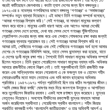
ও কৈশোর বাদ দিলে ৩০ বছরের মতো তার রাজনৈতিক জীবন। এর মধ্যে ১৩
বছরই কাটিয়েছেন জেলখানায়। কতটা ত্যাগ দেশের জন্য ছিল বঙ্গবন্ধুর।
১৯৭২-এর ৪ নভেম্বর গণপরিষদের ভাষণে বঙ্গবন্ধু ‘গণতন্ত্র’ ও ‘সমাজতন্ত্র’
সম্পর্কেও নতুন ব্যাখ্যা দিয়েছেন। এই ভাষণে তিনি গণতন্ত্র সম্পর্কে বলেছেন,
‘আমরা গণতন্ত্রে বিশ্বাস করি।’ সেই গণতন্ত্র, যা সাধারণ মানুষের কল্যাণ
সাধন করে থাকে। মানুষের একটা ধারণা আছে এবং আগেও আমরা দেখেছি
গণতন্ত্র যেসব দেশে চলেছে, দেখা যায় সেসব দেশে গণতন্ত্র পুঁজিপতিদের
প্রোটেকশন দেওয়ার জন্য কাজ করে এবং সেখানে শোষকদের রক্ষা করার জন্যই
গণতন্ত্রের ব্যবহার প্রয়োজন হয়। সেই গণতন্ত্রে আমরা বিশ্বাস করি না।
আমরা চাই, শোষিতের গণতন্ত্র এবং সেই শোষিতের গণতন্ত্রের অর্থ হলো আমার
দেশের যে গণতন্ত্রের বিধিলিপি আছে, তাতে সেসব বন্দোবস্ত করা হয়েছে, যাতে
এ দেশের দুঃখী মানুষ রক্ষা পায়। শৈশবেই তিনি সাধারণ মানুষের অধিকার সম্পর্কে
ছিলেন সচেতন। তিনি বুঝতে পেরেছিলেন সাধারণ মানুষের ন্যায্য দাবি- অধিকার
আদায়ে রাজনীতির কোনো বিকল্প নেই। তাই স্কুলজীবনেই তিনি রাজনীতি শুরু
করেন এবং সান্নিধ্যলাভ করেন শেরেবাংলা এ কে ফজলুল হক ও হোসেন শহীদ
সোহরাওয়ার্দীর মতো মহান নেতাদের এবং দাবি জানান ছাত্রদের অধিকার
প্রতিষ্ঠার। ১৯৪৭-১৯৭১ পর্যন্ত প্রতিদিনই ছিল তার কঠিন সংগ্রামের জীবন।
‘আমি মেজর জিয়া বলছি’ ঘোষণার মধ্য দিয়ে জনগণকে উদ্বুদ্ধ ও আশান্বিত
করে তুলেছিলেন জিয়াউর রহমান। একই সঙ্গে রণাঙ্গনে যুদ্ধ করেছেন। যুদ্ধের
নেতৃত্বও দিয়েছেন। অবশেষে দীর্ঘদিনের রক্তক্ষয়ী যুদ্ধের মাধ্যমে আমরা
অর্জন করেছিলাম স্বাধীনতা। পেয়েছিলাম স্বাধীন বাংলাদেশ। শহীদ জিয়ার
প্রবর্তিত কালজয়ী দর্শন ‘বাংলাদেশি জাতীয়তাবাদ’ ও তার অবিনাশী আদর্শ এ