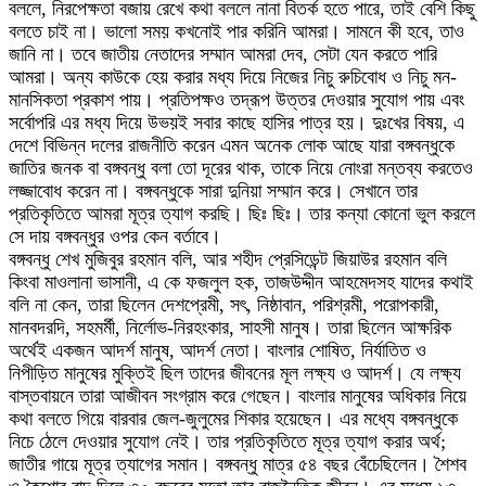
বললে, নিরপেক্ষতা বজায় রেখে কথা বললে নানা বিতর্ক হতে পারে, তাই বেশি কিছু
বলতে চাই না। ভালো সময় কখনোই পার করিনি আমরা। সামনে কী হবে, তাও
জানি না। তবে জাতীয় নেতাদের সম্মান আমরা দেব, সেটা যেন করতে পারি
আমরা। অন্য কাউকে হেয় করার মধ্য দিয়ে নিজের নিচু রুচিবোধ ও নিচু মন-
মানসিকতা প্রকাশ পায়। প্রতিপক্ষও তদ্রূপ উত্তর দেওয়ার সুযোগ পায় এবং
সর্বোপরি এর মধ্য দিয়ে উভয়ই সবার কাছে হাসির পাত্র হয়। দুঃখের বিষয়, এ
দেশে বিভিন্ন দলের রাজনীতি করেন এমন অনেক লোক আছে যারা বঙ্গবন্ধুকে
জাতির জনক বা বঙ্গবন্ধু বলা তো দূরের থাক, তাকে নিয়ে নোংরা মন্তব্য করতেও
লজ্জাবোধ করেন না। বঙ্গবন্ধুকে সারা দুনিয়া সম্মান করে। সেখানে তার
প্রতিকৃতিতে আমরা মূত্র ত্যাগ করছি। ছিঃ ছিঃ। তার কন্যা কোনো ভুল করলে
সে দায় বঙ্গবন্ধুর ওপর কেন বর্তাবে।
বঙ্গবন্ধু শেখ মুজিবুর রহমান বলি, আর শহীদ প্রেসিডেন্ট জিয়াউর রহমান বলি
কিংবা মাওলানা ভাসানী, এ কে ফজলুল হক, তাজউদ্দীন আহমেদসহ যাদের কথাই
বলি না কেন, তারা ছিলেন দেশপ্রেমী, সৎ, নিষ্ঠাবান, পরিশ্রমী, পরোপকারী,
মানবদরদি, সহমর্মী, নির্লোভ-নিরহংকার, সাহসী মানুষ। তারা ছিলেন আক্ষরিক
অর্থেই একজন আদর্শ মানুষ, আদর্শ নেতা। বাংলার শোষিত, নির্যাতিত ও
নিপীড়িত মানুষের মুক্তিই ছিল তাদের জীবনের মূল লক্ষ্য ও আদর্শ। যে লক্ষ্য
বাস্তবায়নে তারা আজীবন সংগ্রাম করে গেছেন। বাংলার মানুষের অধিকার নিয়ে
কথা বলতে গিয়ে বারবার জেল-জুলুমের শিকার হয়েছেন। এর মধ্যে বঙ্গবন্ধুকে
নিচে ঠেলে দেওয়ার সুযোগ নেই। তার প্রতিকৃতিতে মূত্র ত্যাগ করার অর্থ;
জাতীর গায়ে মূত্র ত্যাগের সমান। বঙ্গবন্ধু মাত্র ৫৪ বছর বেঁচেছিলেন। শৈশব