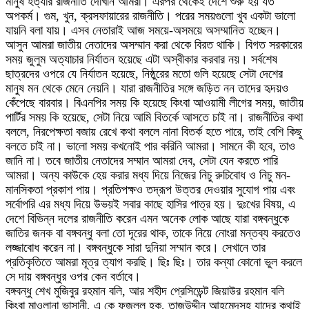
মানুষ হত্যার রাজনীতি দেখিনি আমরা। এরপর থেকেই দেশে শুরু হয় যত
অপকর্ম। গুম, খুন, ক্রসফায়ারের রাজনীতি। পরের সময়গুলো খুব একটা ভালো
যায়নি বলা যায়। এসব নেতারাই আজ সময়ে-অসময়ে অসম্মানিত হচ্ছেন।
আসুন আমরা জাতীয় নেতাদের অসম্মান করা থেকে বিরত থাকি। বিগত সরকারের
সময় জুলুম অত্যাচার নির্যাতন হয়েছে এটা অস্বীকার করবার নয়। সর্বশেষ
ছাত্রদের ওপরে যে নির্যাতন হয়েছে, নিষ্ঠুরের মতো গুলি হয়েছে সেটা দেশের
মানুষ মন থেকে মেনে নেয়নি। যারা রাজনীতির সঙ্গে জড়িত নন তাদের হৃদয়ও
কেঁপেছে বারবার। বিএনপির সময় কি হয়েছে কিংবা আওয়ামী লীগের সময়, জাতীয়
পার্টির সময় কি হয়েছে, সেটা নিয়ে আমি বিতর্কে আসতে চাই না। রাজনীতির কথা
বললে, নিরপেক্ষতা বজায় রেখে কথা বললে নানা বিতর্ক হতে পারে, তাই বেশি কিছু
বলতে চাই না। ভালো সময় কখনোই পার করিনি আমরা। সামনে কী হবে, তাও
জানি না। তবে জাতীয় নেতাদের সম্মান আমরা দেব, সেটা যেন করতে পারি
আমরা। অন্য কাউকে হেয় করার মধ্য দিয়ে নিজের নিচু রুচিবোধ ও নিচু মন-
মানসিকতা প্রকাশ পায়। প্রতিপক্ষও তদ্রূপ উত্তর দেওয়ার সুযোগ পায় এবং
সর্বোপরি এর মধ্য দিয়ে উভয়ই সবার কাছে হাসির পাত্র হয়। দুঃখের বিষয়, এ
দেশে বিভিন্ন দলের রাজনীতি করেন এমন অনেক লোক আছে যারা বঙ্গবন্ধুকে
জাতির জনক বা বঙ্গবন্ধু বলা তো দূরের থাক, তাকে নিয়ে নোংরা মন্তব্য করতেও
লজ্জাবোধ করেন না। বঙ্গবন্ধুকে সারা দুনিয়া সম্মান করে। সেখানে তার
প্রতিকৃতিতে আমরা মূত্র ত্যাগ করছি। ছিঃ ছিঃ। তার কন্যা কোনো ভুল করলে
সে দায় বঙ্গবন্ধুর ওপর কেন বর্তাবে।
বঙ্গবন্ধু শেখ মুজিবুর রহমান বলি, আর শহীদ প্রেসিডেন্ট জিয়াউর রহমান বলি
কিংবা মাওলানা ভাসানী, এ কে ফজলুল হক, তাজউদ্দীন আহমেদসহ যাদের কথাই