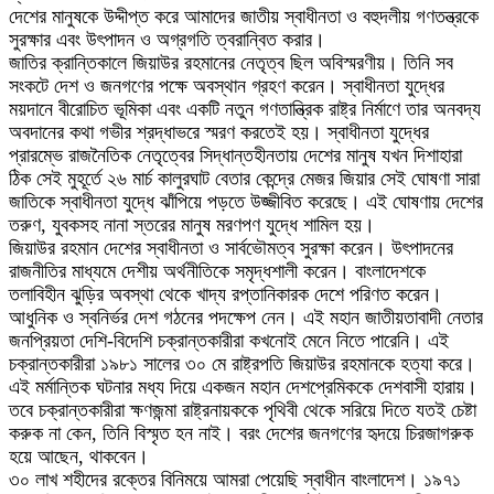
দেশের মানুষকে উদ্দীপ্ত করে আমাদের জাতীয় স্বাধীনতা ও বহুদলীয় গণতন্ত্রকে
সুরক্ষার এবং উৎপাদন ও অগ্রগতি ত্বরান্বিত করার।
জাতির ক্রান্তিকালে জিয়াউর রহমানের নেতৃত্ব ছিল অবিস্মরণীয়। তিনি সব
সংকটে দেশ ও জনগণের পক্ষে অবস্থান গ্রহণ করেন। স্বাধীনতা যুদ্ধের
ময়দানে বীরোচিত ভূমিকা এবং একটি নতুন গণতান্ত্রিক রাষ্ট্র নির্মাণে তার অনবদ্য
অবদানের কথা গভীর শ্রদ্ধাভরে স্মরণ করতেই হয়। স্বাধীনতা যুদ্ধের
প্রারম্ভে রাজনৈতিক নেতৃত্বের সিদ্ধান্তহীনতায় দেশের মানুষ যখন দিশাহারা
ঠিক সেই মুহূর্তে ২৬ মার্চ কালুরঘাট বেতার কেন্দ্রে মেজর জিয়ার সেই ঘোষণা সারা
জাতিকে স্বাধীনতা যুদ্ধে ঝাঁপিয়ে পড়তে উজ্জীবিত করেছে। এই ঘোষণায় দেশের
তরুণ, যুবকসহ নানা স্তরের মানুষ মরণপণ যুদ্ধে শামিল হয়।
জিয়াউর রহমান দেশের স্বাধীনতা ও সার্বভৌমত্ব সুরক্ষা করেন। উৎপাদনের
রাজনীতির মাধ্যমে দেশীয় অর্থনীতিকে সমৃদ্ধশালী করেন। বাংলাদেশকে
তলাবিহীন ঝুড়ির অবস্থা থেকে খাদ্য রপ্তানিকারক দেশে পরিণত করেন।
আধুনিক ও স্বনির্ভর দেশ গঠনের পদক্ষেপ নেন। এই মহান জাতীয়তাবাদী নেতার
জনপ্রিয়তা দেশি-বিদেশি চক্রান্তকারীরা কখনোই মেনে নিতে পারেনি। এই
চক্রান্তকারীরা ১৯৮১ সালের ৩০ মে রাষ্ট্রপতি জিয়াউর রহমানকে হত্যা করে।
এই মর্মান্তিক ঘটনার মধ্য দিয়ে একজন মহান দেশপ্রেমিককে দেশবাসী হারায়।
তবে চক্রান্তকারীরা ক্ষণজন্মা রাষ্ট্রনায়ককে পৃথিবী থেকে সরিয়ে দিতে যতই চেষ্টা
করুক না কেন, তিনি বিস্মৃত হন নাই। বরং দেশের জনগণের হৃদয়ে চিরজাগরুক
হয়ে আছেন, থাকবেন।
৩০ লাখ শহীদের রক্তের বিনিময়ে আমরা পেয়েছি স্বাধীন বাংলাদেশ। ১৯৭১