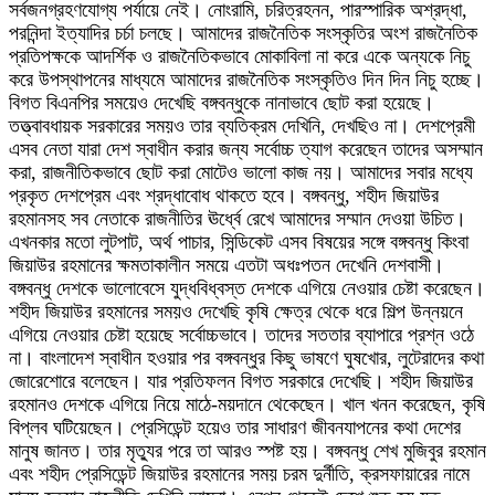
সর্বজনগ্রহণযোগ্য পর্যায়ে নেই। নোংরামি, চরিত্রহনন, পারস্পারিক অশ্রদ্ধা,
পরনিন্দা ইত্যাদির চর্চা চলছে। আমাদের রাজনৈতিক সংস্কৃতির অংশ রাজনৈতিক
প্রতিপক্ষকে আদর্শিক ও রাজনৈতিকভাবে মোকাবিলা না করে একে অন্যকে নিচু
করে উপস্থাপনের মাধ্যমে আমাদের রাজনৈতিক সংস্কৃতিও দিন দিন নিচু হচ্ছে।
বিগত বিএনপির সময়েও দেখেছি বঙ্গবন্ধুকে নানাভাবে ছোট করা হয়েছে।
তত্ত্বাবধায়ক সরকারের সময়ও তার ব্যতিক্রম দেখিনি, দেখছিও না। দেশপ্রেমী
এসব নেতা যারা দেশ স্বাধীন করার জন্য সর্বোচ্চ ত্যাগ করেছেন তাদের অসম্মান
করা, রাজনীতিকভাবে ছোট করা মোটেও ভালো কাজ নয়। আমাদের সবার মধ্যে
প্রকৃত দেশপ্রেম এবং শ্রদ্ধাবোধ থাকতে হবে। বঙ্গবন্ধু, শহীদ জিয়াউর
রহমানসহ সব নেতাকে রাজনীতির ঊর্ধ্বে রেখে আমাদের সম্মান দেওয়া উচিত।
এখনকার মতো লুটপাট, অর্থ পাচার, সিন্ডিকেট এসব বিষয়ের সঙ্গে বঙ্গবন্ধু কিংবা
জিয়াউর রহমানের ক্ষমতাকালীন সময়ে এতটা অধঃপতন দেখেনি দেশবাসী।
বঙ্গবন্ধু দেশকে ভালোবেসে যুদ্ধবিধ্বস্ত দেশকে এগিয়ে নেওয়ার চেষ্টা করেছেন।
শহীদ জিয়াউর রহমানের সময়ও দেখেছি কৃষি ক্ষেত্র থেকে ধরে শিল্প উন্নয়নে
এগিয়ে নেওয়ার চেষ্টা হয়েছে সর্বোচ্চভাবে। তাদের সততার ব্যাপারে প্রশ্ন ওঠে
না। বাংলাদেশ স্বাধীন হওয়ার পর বঙ্গবন্ধুর কিছু ভাষণে ঘুষখোর, লুটেরাদের কথা
জোরেশোরে বলেছেন। যার প্রতিফলন বিগত সরকারে দেখেছি। শহীদ জিয়াউর
রহমানও দেশকে এগিয়ে নিয়ে মাঠে-ময়দানে থেকেছেন। খাল খনন করেছেন, কৃষি
বিপ্লব ঘটিয়েছেন। প্রেসিডেন্ট হয়েও তার সাধারণ জীবনযাপনের কথা দেশের
মানুষ জানত। তার মৃত্যুর পরে তা আরও স্পষ্ট হয়। বঙ্গবন্ধু শেখ মুজিবুর রহমান
এবং শহীদ প্রেসিডেন্ট জিয়াউর রহমানের সময় চরম দুর্নীতি, ক্রসফায়ারের নামে