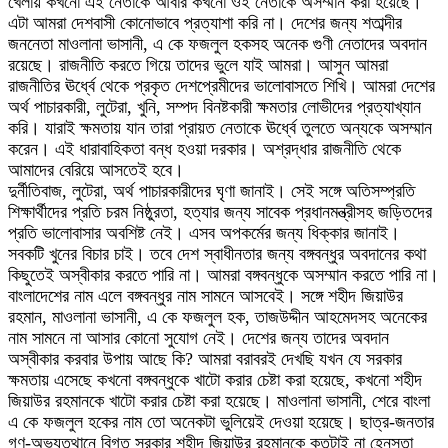
খেলায় কখনো এই নেতাকে আবার কখনো ওই নেতাকে অসম্মান করা হয়েছে।
এটা আমরা দেশবাসী কোনোভাবে প্রত্যাশা করি না। দেশের জন্য শতাব্দীর
জননেতা মাওলানা ভাসানী, এ কে ফজলুল হকসহ অনেক গুণী নেতাদের অবদান
রয়েছে। রাজনীতি করতে গিয়ে তাদের ভুলে যাই আমরা। আসুন আমরা
রাজনীতির ঊর্ধ্বে থেকে প্রকৃত দেশপ্রেমীদের ভালোবাসতে শিখি। আমরা দেশের
অর্থ পাচারকারী, লুটেরা, খুনি, সম্পদ বিনষ্টকারী ক্ষমতার লোভীদের প্রত্যাখ্যান
করি। যারাই ক্ষমতায় যান তারা প্রায়ত নেতাকে ঊর্ধ্বে তুলতে অন্যকে অসম্মান
করেন। এই ধারাবাহিকতা বন্ধ হওয়া দরকার। অশ্রদ্ধার রাজনীতি থেকে
আমাদের বেরিয়ে আসতেই হবে।
দুর্নীতিবাজ, লুটেরা, অর্থ পাচারকারীদের ঘৃণা জানাই। সেই সঙ্গে অতিসম্প্রতি
শিক্ষার্থীদের প্রতি চরম নিষ্ঠুরতা, হত্যার জন্য সাবেক প্রধানমন্ত্রীসহ জড়িতদের
প্রতি ভালোবাসার অবশিষ্ট নেই। এসব অপকর্মের জন্য ধিক্কার জানাই।
সবকটি খুনের বিচার চাই। তবে দেশ স্বাধীনতার জন্য বঙ্গবন্ধুর অবদানের কথা
কিছুতেই অস্বীকার করতে পারি না। আমরা বঙ্গবন্ধুকে অসম্মান করতে পারি না।
বাংলাদেশের নাম এলে বঙ্গবন্ধুর নাম সামনে আসবেই। সঙ্গে শহীদ জিয়াউর
রহমান, মাওলানা ভাসানী, এ কে ফজলুল হক, তাজউদ্দীন আহমেদসহ অনেকের
নাম সামনে না আসার কোনো সুযোগ নেই। দেশের জন্য তাদের অবদান
অস্বীকার করবার উপায় আছে কি? আমরা বরাবরই দেখছি যখন যে সরকার
ক্ষমতায় এসেছে কখনো বঙ্গবন্ধুকে খাটো করার চেষ্টা করা হয়েছে, কখনো শহীদ
জিয়াউর রহমানকে খাটো করার চেষ্টা করা হয়েছে। মাওলানা ভাসানী, শেরে বাংলা
এ কে ফজলুল হকের নাম তো অনেকটা ভুলিয়েই দেওয়া হয়েছে। ছাত্র-জনতার
গণ-অভ্যুত্থানে বিগত সরকার শহীদ জিয়াউর রহমানকে কতটাই না হেনস্তা