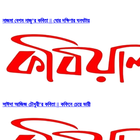
নাজমা বেগম নাজু’র কবিতা || ঘোর দক্ষিণার ঘনঘটায়
সাঈদা আজিজ চৌধুরী’র কবিতা || কফিনে চেয়ে ভারী