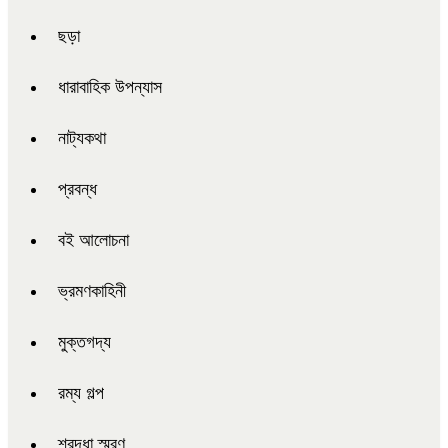
ছড়া
ধারাবাহিক উপন্যাস
নাট্যকথা
প্রবন্ধ
বই আলোচনা
ভ্রমণকাহিনী
মুক্তগদ্য
রম্য গল্প
শ্রদ্ধা স্মরণ