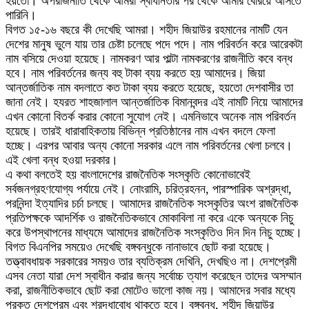
হয়তো। অপরাজনীতি থেকে আমরা স্বাধীনতার পর থেকে আমার বেরিয়ে আসতে
পারিনি।
বিগত ১৫-১৬ বছরে কী দেখেছি আমরা। শহীদ জিয়াউর রহমানের নামটি যেন
দেশের মানুষ ভুলে যায় তার চেষ্টা চলেছে পদে পদে। নাম পরিবর্তন করে আরেকটা
নাম বসিয়ে দেওয়া হয়েছে। নামকরণ আর পাল্টা নামকরণের রাজনীতি কবে বন্ধ
হবে। নাম পরিবর্তনের জন্য বহু টাকা ব্যয় করতে হয় আমাদের। জিয়া
আন্তর্জাতিক নাম বদলাতে কত টাকা ব্যয় করতে হয়েছে, হয়তো দেশবাসীর তা
জানা নেই। হযরত শাহজালাল আন্তর্জাতিক বিমানবন্দর এই নামটি নিয়ে আমাদের
এখন কোনো বিতর্ক করার কোনো সুযোগ নেই। এমনিভাবে অনেক নাম পরিবর্তন
হয়েছে। তারই ধারাবাহিকতায় বিভিন্ন প্রতিষ্ঠানের নাম এখন বদলে ফেলা
হচ্ছে। এরপর আবার অন্য কোনো সরকার এলে নাম পরিবর্তনের খেলা চলবে।
এই খেলা বন্ধ হওয়া দরকার।
এ কথা বলতেই হয় বাংলাদেশের রাজনৈতিক সংস্কৃতি কোনোভাবেই
সর্বজনগ্রহণযোগ্য পর্যায়ে নেই। নোংরামি, চরিত্রহনন, পারস্পারিক অশ্রদ্ধা,
পরনিন্দা ইত্যাদির চর্চা চলছে। আমাদের রাজনৈতিক সংস্কৃতির অংশ রাজনৈতিক
প্রতিপক্ষকে আদর্শিক ও রাজনৈতিকভাবে মোকাবিলা না করে একে অন্যকে নিচু
করে উপস্থাপনের মাধ্যমে আমাদের রাজনৈতিক সংস্কৃতিও দিন দিন নিচু হচ্ছে।
বিগত বিএনপির সময়েও দেখেছি বঙ্গবন্ধুকে নানাভাবে ছোট করা হয়েছে।
তত্ত্বাবধায়ক সরকারের সময়ও তার ব্যতিক্রম দেখিনি, দেখছিও না। দেশপ্রেমী
এসব নেতা যারা দেশ স্বাধীন করার জন্য সর্বোচ্চ ত্যাগ করেছেন তাদের অসম্মান
করা, রাজনীতিকভাবে ছোট করা মোটেও ভালো কাজ নয়। আমাদের সবার মধ্যে
প্রকৃত দেশপ্রেম এবং শ্রদ্ধাবোধ থাকতে হবে। বঙ্গবন্ধু, শহীদ জিয়াউর