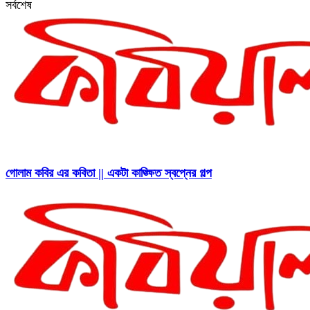
সর্বশেষ
গোলাম কবির এর কবিতা || একটা কাঙ্ক্ষিত স্বপ্নের গল্প