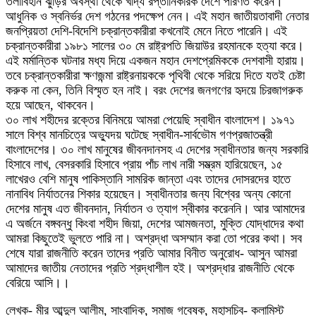
তলাবিহীন ঝুড়ির অবস্থা থেকে খাদ্য রপ্তানিকারক দেশে পরিণত করেন।
আধুনিক ও স্বনির্ভর দেশ গঠনের পদক্ষেপ নেন। এই মহান জাতীয়তাবাদী নেতার
জনপ্রিয়তা দেশি-বিদেশি চক্রান্তকারীরা কখনোই মেনে নিতে পারেনি। এই
চক্রান্তকারীরা ১৯৮১ সালের ৩০ মে রাষ্ট্রপতি জিয়াউর রহমানকে হত্যা করে।
এই মর্মান্তিক ঘটনার মধ্য দিয়ে একজন মহান দেশপ্রেমিককে দেশবাসী হারায়।
তবে চক্রান্তকারীরা ক্ষণজন্মা রাষ্ট্রনায়ককে পৃথিবী থেকে সরিয়ে দিতে যতই চেষ্টা
করুক না কেন, তিনি বিস্মৃত হন নাই। বরং দেশের জনগণের হৃদয়ে চিরজাগরুক
হয়ে আছেন, থাকবেন।
৩০ লাখ শহীদের রক্তের বিনিময়ে আমরা পেয়েছি স্বাধীন বাংলাদেশ। ১৯৭১
সালে বিশ্ব মানচিত্রে অভ্যুদয় ঘটেছে স্বাধীন-সার্বভৌম গণপ্রজাতন্ত্রী
বাংলাদেশের। ৩০ লাখ মানুষের জীবনদানসহ এ দেশের স্বাধীনতার জন্য সরকারি
হিসাবে লাখ, বেসরকারি হিসাবে প্রায় পাঁচ লাখ নারী সম্ভ্রম হারিয়েছেন, ১৫
লাখেরও বেশি মানুষ পাকিস্তানি সামরিক জান্তা এবং তাদের দোসরদের হাতে
নানাবিধ নির্যাতনের শিকার হয়েছেন। স্বাধীনতার জন্য বিশ্বের অন্য কোনো
দেশের মানুষ এত জীবনদান, নির্যাতন ও ত্যাগ স্বীকার করেননি। আর আমাদের
এ অর্জনে বঙ্গবন্ধু কিংবা শহীদ জিয়া, দেশের আমজনতা, মুক্তি যোদ্ধাদের কথা
আমরা কিছুতেই ভুলতে পারি না। অশ্রদ্ধা অসম্মান করা তো পরের কথা। সব
শেষে যারা রাজনীতি করেন তাদের প্রতি আমার বিনীত অনুরোধ- আসুন আমরা
আমাদের জাতীয় নেতাদের প্রতি শ্রদ্ধাশীল হই। অশ্রদ্ধার রাজনীতি থেকে
বেরিয়ে আসি।।
লেখক- মীর আব্দুল আলীম, সাংবাদিক, সমাজ গবেষক, মহাসচিব- কলামিস্ট