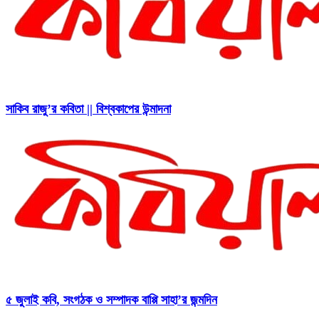
সাকিব রাজু’র কবিতা || বিশ্বকাপের উন্মাদনা
৫ জুলাই কবি, সংগঠক ও সম্পাদক বাপ্পি সাহা’র জন্মদিন