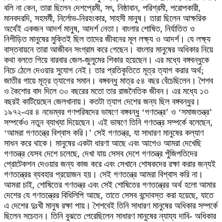
বলি না কেন, তারা ছিলেন দেশপ্রেমী, সৎ, নিষ্ঠাবান, পরিশ্রমী, পরোপকারী,
মানবদরদি, সহমর্মী, নির্লোভ-নিরহংকার, সাহসী মানুষ। তারা ছিলেন আক্ষরিক
অর্থেই একজন আদর্শ মানুষ, আদর্শ নেতা। বাংলার শোষিত, নির্যাতিত ও
নিপীড়িত মানুষের মুক্তিই ছিল তাদের জীবনের মূল লক্ষ্য ও আদর্শ। যে লক্ষ্য
বাস্তবায়নে তারা আজীবন সংগ্রাম করে গেছেন। বাংলার মানুষের অধিকার নিয়ে
কথা বলতে গিয়ে বারবার জেল-জুলুমের শিকার হয়েছেন। এর মধ্যে বঙ্গবন্ধুকে
নিচে ঠেলে দেওয়ার সুযোগ নেই। তার প্রতিকৃতিতে মূত্র ত্যাগ করার অর্থ;
জাতীর গায়ে মূত্র ত্যাগের সমান। বঙ্গবন্ধু মাত্র ৫৪ বছর বেঁচেছিলেন। শৈশব
ও কৈশোর বাদ দিলে ৩০ বছরের মতো তার রাজনৈতিক জীবন। এর মধ্যে ১৩
বছরই কাটিয়েছেন জেলখানায়। কতটা ত্যাগ দেশের জন্য ছিল বঙ্গবন্ধুর।
১৯৭২-এর ৪ নভেম্বর গণপরিষদের ভাষণে বঙ্গবন্ধু ‘গণতন্ত্র’ ও ‘সমাজতন্ত্র’
সম্পর্কেও নতুন ব্যাখ্যা দিয়েছেন। এই ভাষণে তিনি গণতন্ত্র সম্পর্কে বলেছেন,
‘আমরা গণতন্ত্রে বিশ্বাস করি।’ সেই গণতন্ত্র, যা সাধারণ মানুষের কল্যাণ
সাধন করে থাকে। মানুষের একটা ধারণা আছে এবং আগেও আমরা দেখেছি
গণতন্ত্র যেসব দেশে চলেছে, দেখা যায় সেসব দেশে গণতন্ত্র পুঁজিপতিদের
প্রোটেকশন দেওয়ার জন্য কাজ করে এবং সেখানে শোষকদের রক্ষা করার জন্যই
গণতন্ত্রের ব্যবহার প্রয়োজন হয়। সেই গণতন্ত্রে আমরা বিশ্বাস করি না।
আমরা চাই, শোষিতের গণতন্ত্র এবং সেই শোষিতের গণতন্ত্রের অর্থ হলো আমার
দেশের যে গণতন্ত্রের বিধিলিপি আছে, তাতে সেসব বন্দোবস্ত করা হয়েছে, যাতে
এ দেশের দুঃখী মানুষ রক্ষা পায়। শৈশবেই তিনি সাধারণ মানুষের অধিকার সম্পর্কে
ছিলেন সচেতন। তিনি বুঝতে পেরেছিলেন সাধারণ মানুষের ন্যায্য দাবি- অধিকার