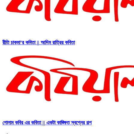
রীতি চাকমা’র কবিতা || আদিম রাত্রির কবিতা
গোলাম কবির এর কবিতা || একটা কাঙ্ক্ষিত স্বপ্নের গল্প