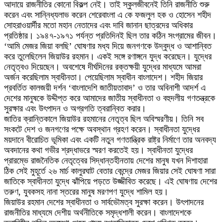
আদায়ে রাজনীতির কোনো বিকল্প নেই। তাই স্কুলজীবনেই তিনি রাজনীতি শুরু
করেন এবং সান্নিধ্যলাভ করেন শেরেবাংলা এ কে ফজলুল হক ও হোসেন শহীদ
সোহরাওয়ার্দীর মতো মহান নেতাদের এবং দাবি জানান ছাত্রদের অধিকার
প্রতিষ্ঠার। ১৯৪৭-১৯৭১ পর্যন্ত প্রতিদিনই ছিল তার কঠিন সংগ্রামের জীবন।
‘আমি মেজর জিয়া বলছি’ ঘোষণার মধ্য দিয়ে জনগণকে উদ্বুদ্ধ ও আশান্বিত
করে তুলেছিলেন জিয়াউর রহমান। একই সঙ্গে রণাঙ্গনে যুদ্ধ করেছেন। যুদ্ধের
নেতৃত্বও দিয়েছেন। অবশেষে দীর্ঘদিনের রক্তক্ষয়ী যুদ্ধের মাধ্যমে আমরা
অর্জন করেছিলাম স্বাধীনতা। পেয়েছিলাম স্বাধীন বাংলাদেশ। শহীদ জিয়ার
প্রবর্তিত কালজয়ী দর্শন ‘বাংলাদেশি জাতীয়তাবাদ’ ও তার অবিনাশী আদর্শ এ
দেশের মানুষকে উদ্দীপ্ত করে আমাদের জাতীয় স্বাধীনতা ও বহুদলীয় গণতন্ত্রকে
সুরক্ষার এবং উৎপাদন ও অগ্রগতি ত্বরান্বিত করার।
জাতির ক্রান্তিকালে জিয়াউর রহমানের নেতৃত্ব ছিল অবিস্মরণীয়। তিনি সব
সংকটে দেশ ও জনগণের পক্ষে অবস্থান গ্রহণ করেন। স্বাধীনতা যুদ্ধের
ময়দানে বীরোচিত ভূমিকা এবং একটি নতুন গণতান্ত্রিক রাষ্ট্র নির্মাণে তার অনবদ্য
অবদানের কথা গভীর শ্রদ্ধাভরে স্মরণ করতেই হয়। স্বাধীনতা যুদ্ধের
প্রারম্ভে রাজনৈতিক নেতৃত্বের সিদ্ধান্তহীনতায় দেশের মানুষ যখন দিশাহারা
ঠিক সেই মুহূর্তে ২৬ মার্চ কালুরঘাট বেতার কেন্দ্রে মেজর জিয়ার সেই ঘোষণা সারা
জাতিকে স্বাধীনতা যুদ্ধে ঝাঁপিয়ে পড়তে উজ্জীবিত করেছে। এই ঘোষণায় দেশের
তরুণ, যুবকসহ নানা স্তরের মানুষ মরণপণ যুদ্ধে শামিল হয়।
জিয়াউর রহমান দেশের স্বাধীনতা ও সার্বভৌমত্ব সুরক্ষা করেন। উৎপাদনের
রাজনীতির মাধ্যমে দেশীয় অর্থনীতিকে সমৃদ্ধশালী করেন। বাংলাদেশকে