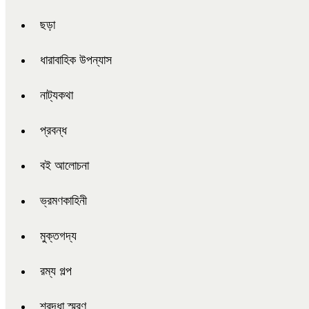
ছড়া
ধারাবাহিক উপন্যাস
নাট্যকথা
প্রবন্ধ
বই আলোচনা
ভ্রমণকাহিনী
মুক্তগদ্য
রম্য গল্প
শ্রদ্ধা স্মরণ