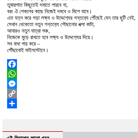
তুষারপাত কিছুতেই দমাতে পারবে না,
বরং ঐ শেকলের কাছে নিজেই দমবে ও মিশে যাবে।
এত যত্ন করে গড়া লক্ষ‍্য ও উদ্দেশ‍্যের গন্তব‍্যে পৌঁছেই যেন তার ছুটি নেই,
সেখান থেকেতো নতুন গন্তব‍্যে পৌছানোর নক্সা কাটা,
আবারও নতুন যাত্রা শুরু,
নিজেকে মুড়ে রাখতে হবে লক্ষ‍্য ও উদ্দেশ‍্যের দিয়ে।
সব বাধা পার করে –
পৌঁছাবোই মাইলস্টোনে।
Facebook
WhatsApp
Messenger
Copy
Link
Share