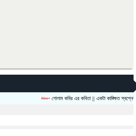
গোলাম কবির এর কবিতা || একটা কাঙ্ক্ষিত স্বপ্নের গল্প