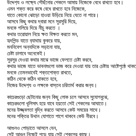
উদ্দেশ‍্য ও লক্ষ‍্যে পৌছঁনোর শেকলে আমায় নিজেকে বেধে রাখতে হবে।
এমন শক্ত করে কষে বেধে রাখতে হবে নিজেকে,
যাতে কোনো ঝোড়ো হাওয়া উড়িয়ে নিয়ে যেতে না পারে।
আসবে কিছু কথার দ্বারা মনে সুরসুরি দিয়ে,
মনকে গলিয়ে দিয়ে নীচু করতে ।
কথার তরোয়াল নিয়ে ক্ষত বিক্ষত করতে মন,
হৃদপিন্ড যাতে ব‍্যাথায় কুকরে যায়,
মননিবেশ অন‍্যদিকে সড়ানো যায়,
চেষ্টা চালাবে অনেকেই।
সুরসুর দেওয়া কথার মাঝে ভাজে ফেলতে চেষ্টা করবে,
কথার ভাজে যাতে ভাবনাগুলো ভাজ করে দেওয়া যায় তার চেষ্টায় আষ্টেপৃষ্ঠে থ
মনকে তেমনভাবেই শক্তপোক্ত রাখতে,
কঠিন থেকে কঠিন থাকতে হবে,
নিজের উদ্দেশ‍্য ও লক্ষকে বাস্তব চরিতার্থ করার জন‍্য।
কাচেরগুড়ো ছেটানোর জন‍্য কিছু লোক চলে আসবে সুযোগবুঝে,
কাচেরগুলো ধূলিসাৎ হয়ে যাবে হয়তো সেই শেকলের আঘাতে।
মনের উজ্জ্বলতা বৃদ্ধি করতে আসবে কেউ সময়ের সাথে।
মনের শক্তির উথান যোগাতে পাশে থাকবে কেউ নীরবে।
আগুনও পোড়াতে আসলে যেন,
সেই আগুন নিজেই পুড়ে যায় সেই শেকলের কাছে।