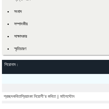
সংবাদ
সম্পাদকীয়
সাক্ষাৎকার
স্মৃতিচারণ
শিরোনাম :
প্রচ্ছদ
কবিতা
প্রিয়াংকা নিয়োগী’র কবিতা || মাইলস্টোন