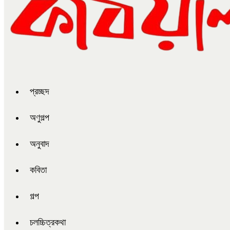
প্রচ্ছদ
অণুগল্প
অনুবাদ
কবিতা
গল্প
চলচ্চিত্রকথা