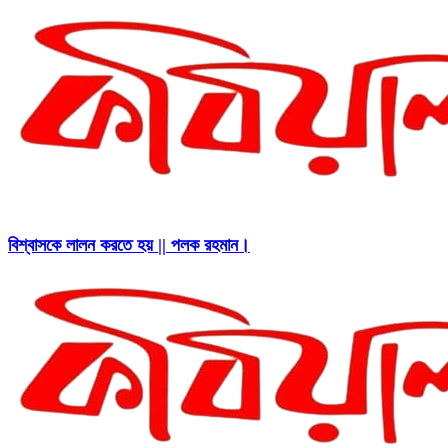
বিশ্বাসকে লালন করতে হয় || পলক রহমান।