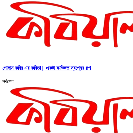
গোলাম কবির এর কবিতা || একটা কাঙ্ক্ষিত স্বপ্নের গল্প
সর্বশেষ