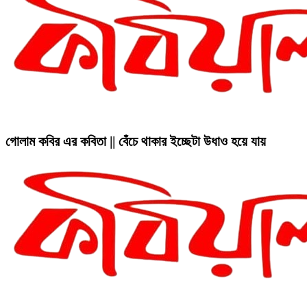
গোলাম কবির এর কবিতা || বেঁচে থাকার ইচ্ছেটা উধাও হয়ে যায়