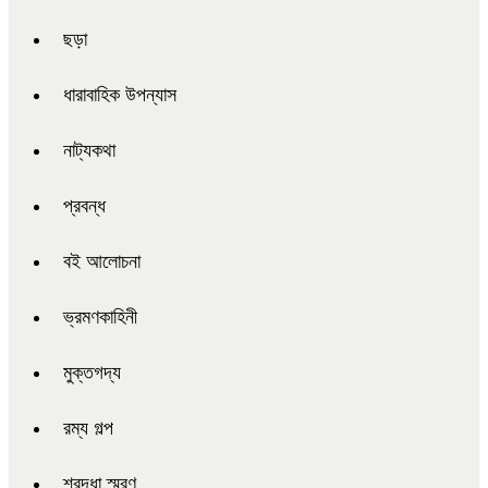
ছড়া
ধারাবাহিক উপন্যাস
নাট্যকথা
প্রবন্ধ
বই আলোচনা
ভ্রমণকাহিনী
মুক্তগদ্য
রম্য গল্প
শ্রদ্ধা স্মরণ