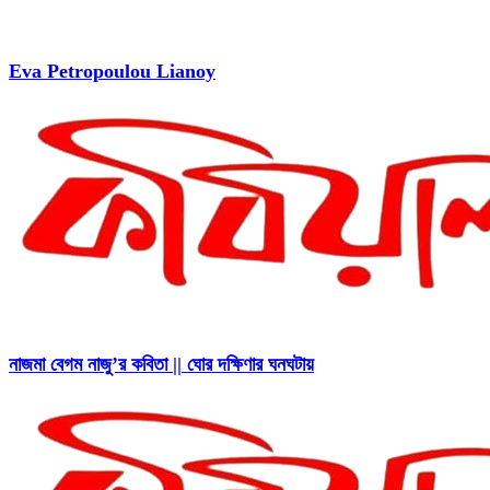
Eva Petropoulou Lianoy
নাজমা বেগম নাজু’র কবিতা || ঘোর দক্ষিণার ঘনঘটায়