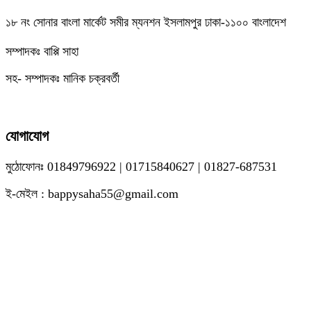
১৮ নং সোনার বাংলা মার্কেট সমীর ম্যনশন ইসলামপুর ঢাকা-১১০০ বাংলাদেশ
সম্পাদকঃ বাপ্পি সাহা
সহ- সম্পাদকঃ মানিক চক্রবর্তী
যোগাযোগ
মুঠোফোনঃ 01849796922 | 01715840627 | 01827-687531
ই-মেইল : bappysaha55@gmail.com