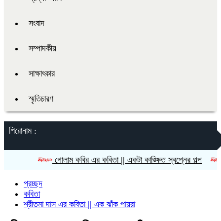
সংবাদ
সম্পাদকীয়
সাক্ষাৎকার
স্মৃতিচারণ
শিরোনাম :
গোলাম কবির এর কবিতা || একটা কাঙ্ক্ষিত স্বপ্নের গল্প
রীতি চাকম
প্রচ্ছদ
কবিতা
শ্রীতমা দাস এর কবিতা || এক ঝাঁক পায়রা