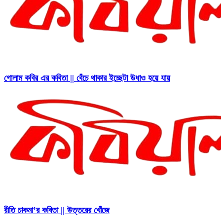
গোলাম কবির এর কবিতা || বেঁচে থাকার ইচ্ছেটা উধাও হয়ে যায়
রীতি চাকমা’র কবিতা || উত্তরের খোঁজে