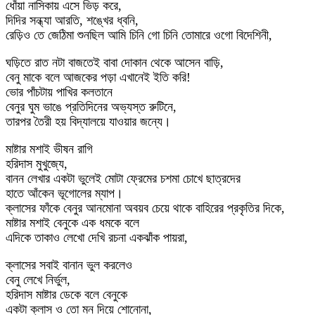
ধোঁয়া নাসিকায় এসে ভিড় করে,
দিদির সন্ধ্যা আরতি, শঙ্খের ধ্বনি,
রেড়িও তে জেঠিমা শুনছিল আমি চিনি গো চিনি তোমারে ওগো বিদেশিনী,
ঘড়িতে রাত নটা বাজতেই বাবা দোকান থেকে আসেন বাড়ি,
বেনু মাকে বলে আজকের পড়া এখানেই ইতি করি!
ভোর পাঁচটায় পাখির কলতানে
বেনুর ঘুম ভাঙে প্রতিদিনের অভ্যস্ত রুটিনে,
তারপর তৈরী হয় বিদ্যালয়ে যাওয়ার জন্যে।
মাষ্টার মশাই ভীষন রাগি
হরিদাস মুখুজ্যে,
বানন লেখার একটা ভুলেই মোটা ফ্রেমের চশমা চোখে ছাত্রদের
হাতে আঁকেন ভূগোলের ম্যাপ।
ক্লাসের ফাঁকে বেনুর আনমোনা অবয়ব চেয়ে থাকে বাহিরের প্রকৃতির দিকে,
মাষ্টার মশাই বেনুকে এক ধমকে বলে
এদিকে তাকাও লেখো দেখি রচনা একঝাঁক পায়রা,
ক্লাসের সবাই বানান ভুল করলেও
বেনু লেখে নির্ভুল,
হরিদাস মাষ্টার ডেকে বলে বেনুকে
একটা ক্লাস ও তো মন দিয়ে শোনোনা,