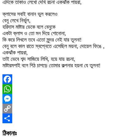
এদিকে তাকাও লেখো দেখি রচনা একঝাঁক পায়রা,
ক্লাসের সবাই বানান ভুল করলেও
বেনু লেখে নির্ভুল,
হরিদাস মাষ্টার ডেকে বলে বেনুকে
একটা ক্লাস ও তো মন দিয়ে শোনোনা,
কি করে লিখলে তবে এতো সুন্দর নেই যার তুলনা!
বেনু বলে কাল রাতে স্বপ্নেতে এসেছিল ময়না, দোয়েল ফিঙে ,
একঝাঁক পায়রা,
তাই ভেবে শব্দ সাজিয়ে লিখি, হয়ে যায় রচনা,
মাষ্টারমশাই বলে পিঠ চাপড়ে তোমার কল্পনার হয়না যে তুলনা!
Facebook
WhatsApp
Messenger
Copy
Link
Share
ঠিকানাঃ