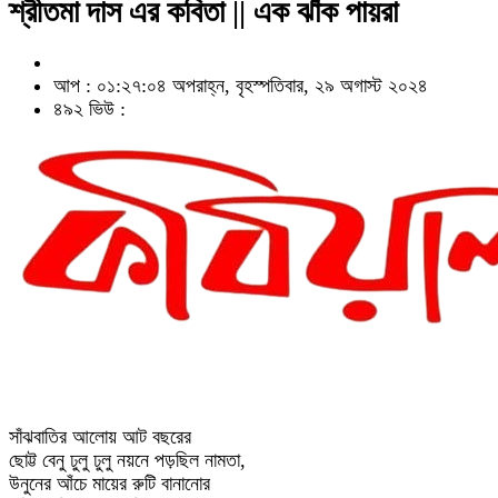
শ্রীতমা দাস এর কবিতা || এক ঝাঁক পায়রা
আপ : ০১:২৭:০৪ অপরাহ্ন, বৃহস্পতিবার, ২৯ অগাস্ট ২০২৪
৪৯২ ভিউ :
সাঁঝবাতির আলোয় আট বছরের
ছোট্ট বেনু ঢুলু ঢুলু নয়নে পড়ছিল নামতা,
উনুনের আঁচে মায়ের রুটি বানানোর