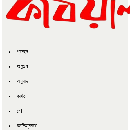
প্রচ্ছদ
অণুগল্প
অনুবাদ
কবিতা
গল্প
চলচ্চিত্রকথা