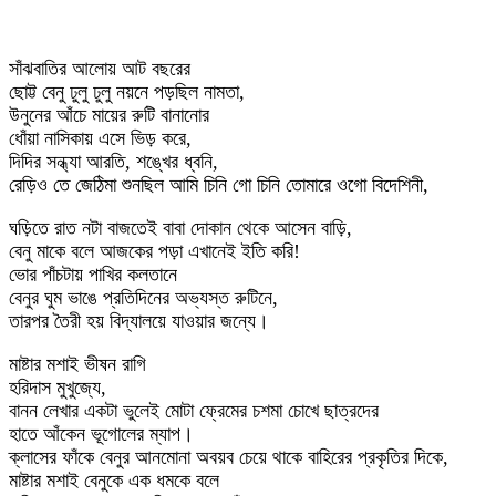
সাঁঝবাতির আলোয় আট বছরের
ছোট্ট বেনু ঢুলু ঢুলু নয়নে পড়ছিল নামতা,
উনুনের আঁচে মায়ের রুটি বানানোর
ধোঁয়া নাসিকায় এসে ভিড় করে,
দিদির সন্ধ্যা আরতি, শঙ্খের ধ্বনি,
রেড়িও তে জেঠিমা শুনছিল আমি চিনি গো চিনি তোমারে ওগো বিদেশিনী,
ঘড়িতে রাত নটা বাজতেই বাবা দোকান থেকে আসেন বাড়ি,
বেনু মাকে বলে আজকের পড়া এখানেই ইতি করি!
ভোর পাঁচটায় পাখির কলতানে
বেনুর ঘুম ভাঙে প্রতিদিনের অভ্যস্ত রুটিনে,
তারপর তৈরী হয় বিদ্যালয়ে যাওয়ার জন্যে।
মাষ্টার মশাই ভীষন রাগি
হরিদাস মুখুজ্যে,
বানন লেখার একটা ভুলেই মোটা ফ্রেমের চশমা চোখে ছাত্রদের
হাতে আঁকেন ভূগোলের ম্যাপ।
ক্লাসের ফাঁকে বেনুর আনমোনা অবয়ব চেয়ে থাকে বাহিরের প্রকৃতির দিকে,
মাষ্টার মশাই বেনুকে এক ধমকে বলে