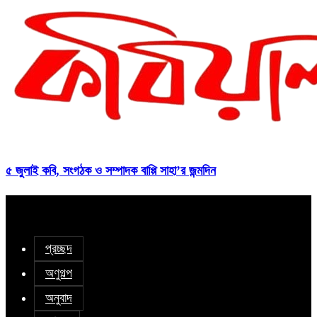
৫ জুলাই কবি, সংগঠক ও সম্পাদক বাপ্পি সাহা’র জন্মদিন
প্রচ্ছদ
অণুগল্প
অনুবাদ