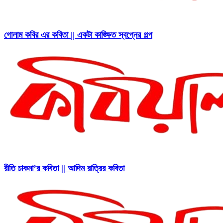
গোলাম কবির এর কবিতা || একটা কাঙ্ক্ষিত স্বপ্নের গল্প
রীতি চাকমা’র কবিতা || আদিম রাত্রির কবিতা