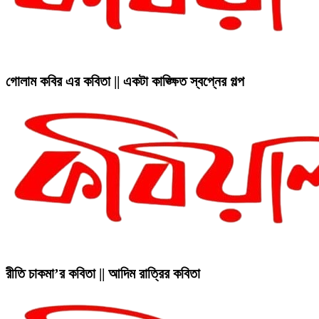
গোলাম কবির এর কবিতা || একটা কাঙ্ক্ষিত স্বপ্নের গল্প
রীতি চাকমা’র কবিতা || আদিম রাত্রির কবিতা