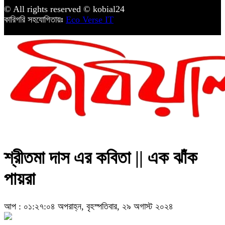
© All rights reserved © kobial24
কারিগরি সহযোগিতায়ঃ
Eco Verse IT
শ্রীতমা দাস এর কবিতা || এক ঝাঁক
পায়রা
আপ : ০১:২৭:০৪ অপরাহ্ন, বৃহস্পতিবার, ২৯ অগাস্ট ২০২৪