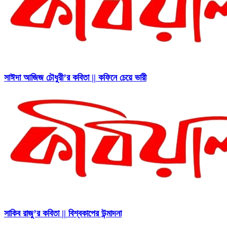
সাঈদা আজিজ চৌধুরী’র কবিতা || কফিনে চেয়ে ভারী
সাকিব রাজু’র কবিতা || বিশ্বকাপের উন্মাদনা