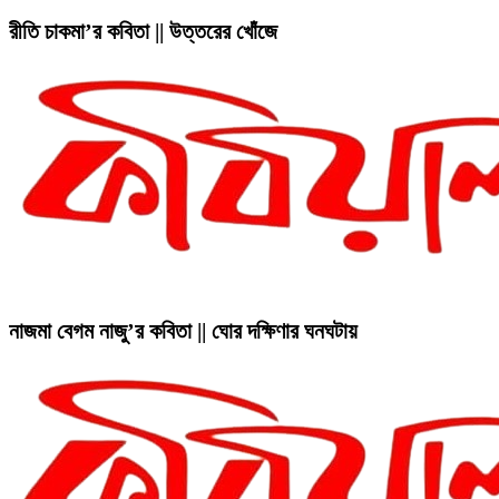
রীতি চাকমা’র কবিতা || উত্তরের খোঁজে
নাজমা বেগম নাজু’র কবিতা || ঘোর দক্ষিণার ঘনঘটায়