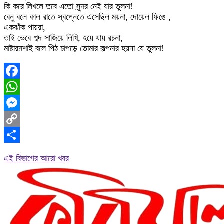
কি করে লিখলে তবে এতো সুন্দর নেই যার তুলনা!
বেনু বলে কাল রাতে স্বপ্নেতে এসেছিল ময়না, দোয়েল ফিঙে ,
একঝাঁক পায়রা,
তাই ভেবে শব্দ সাজিয়ে লিখি, হয়ে যায় রচনা,
মাষ্টারমশাই বলে পিঠ চাপড়ে তোমার কল্পনার হয়না যে তুলনা!
Facebook
WhatsApp
Messenger
Copy
Link
Share
এই বিভাগের আরো খবর