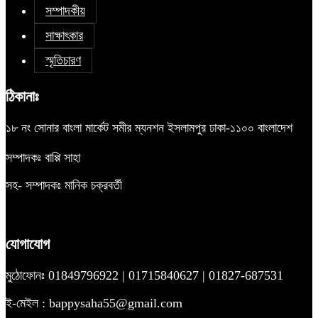
সম্পাদকীয়
সাক্ষাৎকার
স্মৃতিচারণ
ঠিকানাঃ
১৮ নং সোনার বাংলা মার্কেট সমীর ম্যনশন ইসলামপুর ঢাকা-১১০০ বাংলাদেশ
সম্পাদকঃ বাপ্পি সাহা
সহ- সম্পাদকঃ মানিক চক্রবর্তী
যোগাযোগ
মুঠোফোনঃ 01849796922 | 01715840627 | 01827-687531
ই-মেইল : bappysaha55@gmail.com