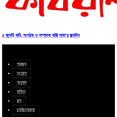
৫ জুলাই কবি, সংগঠক ও সম্পাদক বাপ্পি সাহা’র জন্মদিন
প্রচ্ছদ
অণুগল্প
অনুবাদ
কবিতা
গল্প
চলচ্চিত্রকথা