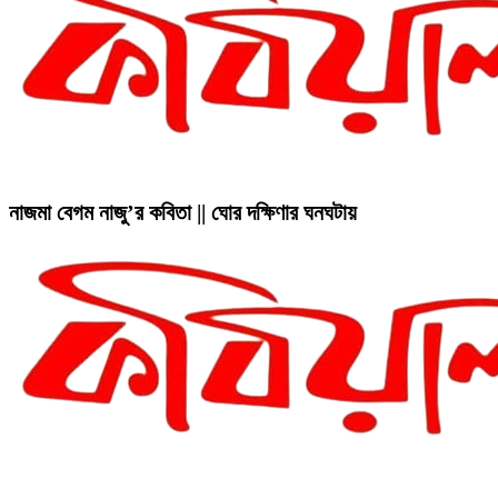
নাজমা বেগম নাজু’র কবিতা || ঘোর দক্ষিণার ঘনঘটায়