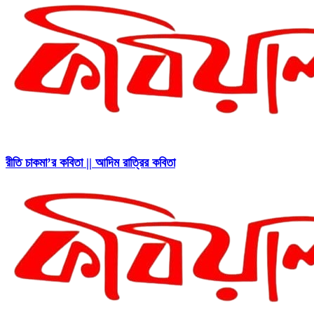
রীতি চাকমা’র কবিতা || আদিম রাত্রির কবিতা