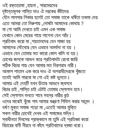
ওই রক্তচোষা ,হায়না , সারমেয়দের
দৃষ্টান্তমূলক শাস্তি দাও ঐ নরকের কীটদের
যৌন লালসার শিকার হলেই তো সমাজ তাকে ধর্ষিতা তকমা দেয়
এতে আমরা তো নিরুপায় ,দোষটা আমাদের কোথায় ?
মা গো আমি দেখতে চাই এমন এক সমাজ
যেখানে কোন মেয়ের গায়ে লাগেনা যেন আঁচ।
প্রতিবাদ করো মা ,শয়তানদের যেন সাজা হয়
আমাদের স্টেথোর যেন এভাবে অমর্যদা না হয় ।
এভাবে যেন তোমার মত কারো কোল খালি না হয়।
চোখের জলকে আগুন করে প্রতিবাদটা রেখো জারি
সঠিক বিচার পায় যেন আমার মত নিরপরাধ নারী।
আকাশ পাতাল এক করে দাও ঐ অপরাধীদেরকে খুঁজতে
তবেই আমি পারবো মা গো এই কষ্ট ভুলতে।
আমার এই দেহটি যখন চিতার আগুনে জ্বলবে
বিচার চাই ,শাস্তি চাই এটাই তোমার স্লোগান হবে।
সেই স্লোগান শুনতে পাবে সহস্র নারীর কন্ঠ
ওদের মাঝেই খুঁজে পাব আমার যন্ত্রণা শিথিল করার আনন্দ ।
ধর্ষণ মুক্ত সমাজ গড়ো মা ,এতেই আমার মুক্তি
সকল নারীর চোখেই দেখব এই সমাজের শুদ্ধি।
স্বাধীনতা দিবসের প্রাক্কালে মা তুমি এই প্রতিজ্ঞা করো
বিচারের বানী নীরবে না কাঁদে প্রতিবাদের ধ্বজা ধরো।