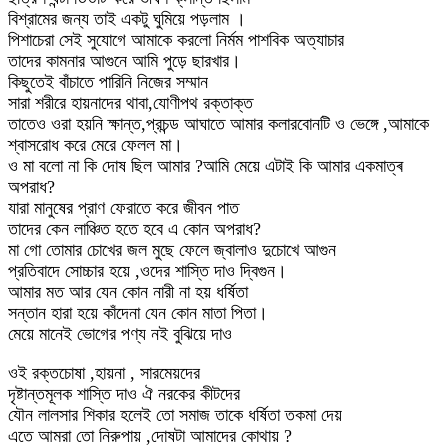
বিশ্রামের জন্য তাই একটু ঘুমিয়ে পড়লাম ।
পিশাচেরা সেই সুযোগে আমাকে করলো নির্মম পাশবিক অত্যাচার
তাদের কামনার আগুনে আমি পুড়ে ছারখার।
কিছুতেই বাঁচাতে পারিনি নিজের সম্মান
সারা শরীরে হায়নাদের থাবা,যোণীপথ রক্তাক্ত
তাতেও ওরা হয়নি ক্ষান্ত,প্রচন্ড আঘাতে আমার কলারবোনটি ও ভেঙ্গে ,আমাকে
শ্বাসরোধ করে মেরে ফেলল মা।
ও মা বলো না কি দোষ ছিল আমার ?আমি মেয়ে এটাই কি আমার একমাত্ৰ
অপরাধ?
যারা মানুষের প্রাণ ফেরাতে করে জীবন পাত
তাদের কেন লাঞ্চিত হতে হবে এ কোন অপরাধ?
মা গো তোমার চোখের জল মুছে ফেলে জ্বালাও দুচোখে আগুন
প্রতিবাদে সোচ্চার হয়ে ,ওদের শাস্তি দাও দ্বিগুন।
আমার মত আর যেন কোন নারী না হয় ধর্ষিতা
সন্তান হারা হয়ে কাঁদেনা যেন কোন মাতা পিতা।
মেয়ে মানেই ভোগের পণ্য নই বুঝিয়ে দাও
ওই রক্তচোষা ,হায়না , সারমেয়দের
দৃষ্টান্তমূলক শাস্তি দাও ঐ নরকের কীটদের
যৌন লালসার শিকার হলেই তো সমাজ তাকে ধর্ষিতা তকমা দেয়
এতে আমরা তো নিরুপায় ,দোষটা আমাদের কোথায় ?