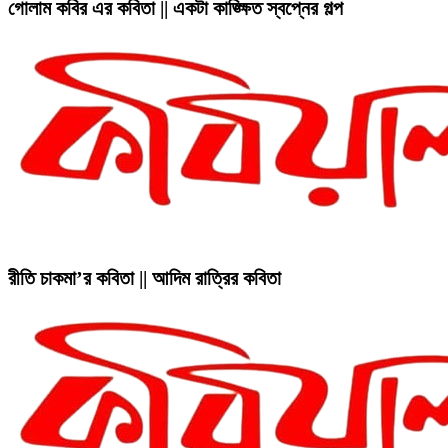
গোলাম কবির এর কবিতা || একটা কাঙ্ক্ষিত স্বপ্নের গল্প
রীতি চাকমা’র কবিতা || আদিম রাত্রির কবিতা