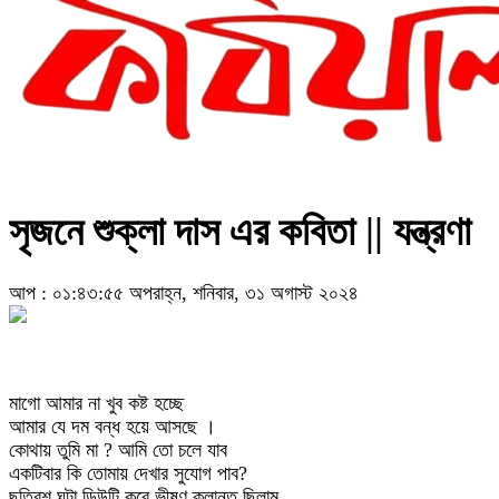
সৃজনে শুক্লা দাস এর কবিতা || যন্ত্রণা
আপ : ০১:৪৩:৫৫ অপরাহ্ন, শনিবার, ৩১ অগাস্ট ২০২৪
মাগো আমার না খুব কষ্ট হচ্ছে
আমার যে দম বন্ধ হয়ে আসছে ।
কোথায় তুমি মা ? আমি তো চলে যাব
একটিবার কি তোমায় দেখার সুযোগ পাব?
ছত্রিশ ঘন্টা ডিউটি করে ভীষণ ক্লান্ত ছিলাম