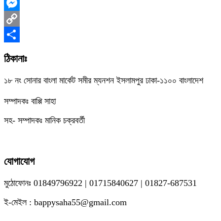
WhatsApp
Messenger
Copy
Link
Share
ঠিকানাঃ
১৮ নং সোনার বাংলা মার্কেট সমীর ম্যনশন ইসলামপুর ঢাকা-১১০০ বাংলাদেশ
সম্পাদকঃ বাপ্পি সাহা
সহ- সম্পাদকঃ মানিক চক্রবর্তী
যোগাযোগ
মুঠোফোনঃ 01849796922 | 01715840627 | 01827-687531
ই-মেইল : bappysaha55@gmail.com