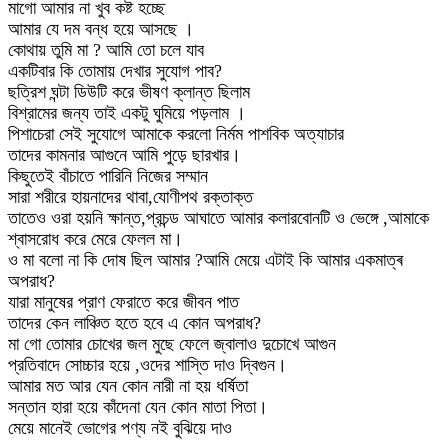
মাগো আমার না খুব কষ্ট হচ্ছে
আমার যে দম বন্ধ হয়ে আসছে ।
কোথায় তুমি মা ? আমি তো চলে যাব
একটিবার কি তোমায় দেখার সুযোগ পাব?
ছত্রিশ ঘন্টা ডিউটি করে ভীষণ ক্লান্ত ছিলাম
বিশ্রামের জন্য তাই একটু ঘুমিয়ে পড়লাম ।
পিশাচেরা সেই সুযোগে আমাকে করলো নির্মম পাশবিক অত্যাচার
তাদের কামনার আগুনে আমি পুড়ে ছারখার।
কিছুতেই বাঁচাতে পারিনি নিজের সম্মান
সারা শরীরে হায়নাদের থাবা,যোণীপথ রক্তাক্ত
তাতেও ওরা হয়নি ক্ষান্ত,প্রচন্ড আঘাতে আমার কলারবোনটি ও ভেঙ্গে ,আমাকে
শ্বাসরোধ করে মেরে ফেলল মা।
ও মা বলো না কি দোষ ছিল আমার ?আমি মেয়ে এটাই কি আমার একমাত্ৰ
অপরাধ?
যারা মানুষের প্রাণ ফেরাতে করে জীবন পাত
তাদের কেন লাঞ্চিত হতে হবে এ কোন অপরাধ?
মা গো তোমার চোখের জল মুছে ফেলে জ্বালাও দুচোখে আগুন
প্রতিবাদে সোচ্চার হয়ে ,ওদের শাস্তি দাও দ্বিগুন।
আমার মত আর যেন কোন নারী না হয় ধর্ষিতা
সন্তান হারা হয়ে কাঁদেনা যেন কোন মাতা পিতা।
মেয়ে মানেই ভোগের পণ্য নই বুঝিয়ে দাও