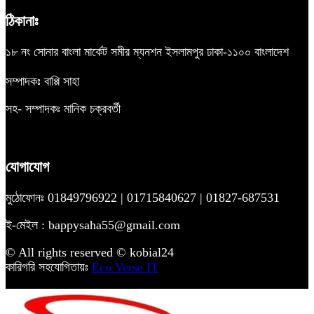
ঠিকানাঃ
১৮ নং সোনার বাংলা মার্কেট সমীর ম্যনশন ইসলামপুর ঢাকা-১১০০ বাংলাদেশ
সম্পাদকঃ বাপ্পি সাহা
সহ- সম্পাদকঃ মানিক চক্রবর্তী
যোগাযোগ
মুঠোফোনঃ 01849796922 | 01715840627 | 01827-687531
ই-মেইল : bappysaha55@gmail.com
© All rights reserved © kobial24
কারিগরি সহযোগিতায়ঃ
Eco Verse IT