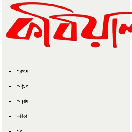
প্রচ্ছদ
অণুগল্প
অনুবাদ
কবিতা
গল্প