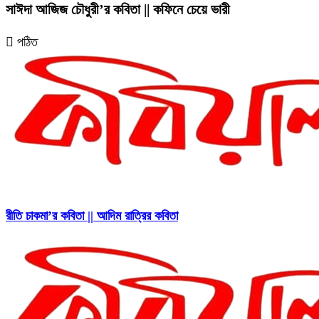
সাঈদা আজিজ চৌধুরী’র কবিতা || কফিনে চেয়ে ভারী
পঠিত
রীতি চাকমা’র কবিতা || আদিম রাত্রির কবিতা