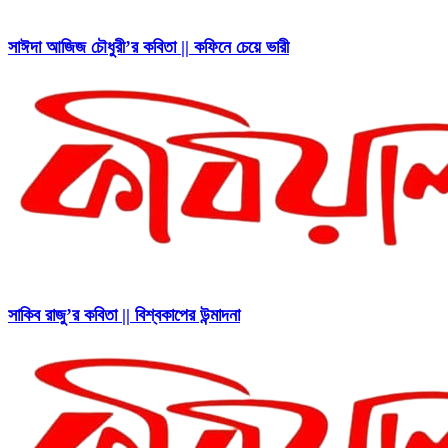
সাঈদা আজিজ চৌধুরী’র কবিতা || কফিনে চেয়ে ভারী
সাকিব রাজু’র কবিতা || বিশ্বকাপের উন্মাদনা