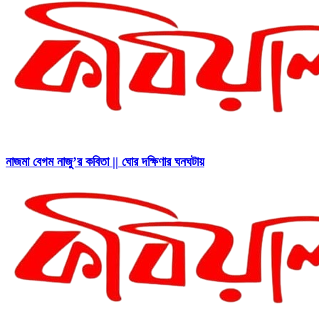
নাজমা বেগম নাজু’র কবিতা || ঘোর দক্ষিণার ঘনঘটায়