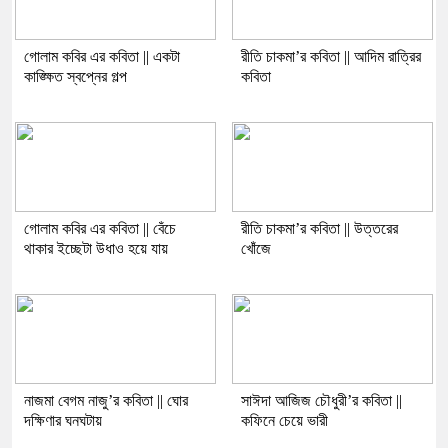
গোলাম কবির এর কবিতা || একটা
রীতি চাকমা’র কবিতা || আদিম রাত্রির
কাঙ্ক্ষিত স্বপ্নের গল্প
কবিতা
গোলাম কবির এর কবিতা || বেঁচে
রীতি চাকমা’র কবিতা || উত্তরের
থাকার ইচ্ছেটা উধাও হয়ে যায়
খোঁজে
নাজমা বেগম নাজু’র কবিতা || ঘোর
সাঈদা আজিজ চৌধুরী’র কবিতা ||
দক্ষিণার ঘনঘটায়
কফিনে চেয়ে ভারী