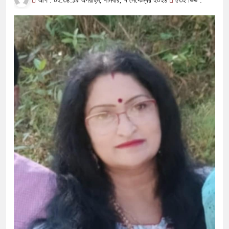
আপ : ০২:৩৪:১৯ অপরাহ্ন, শনিবার, ৭ সেপ্টেম্বর ২০২৪
৫৩২ ভিউ :