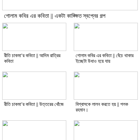
গোলাম কবির এর কবিতা || একটা কাঙ্ক্ষিত স্বপ্নের গল্প
রীতি চাকমা’র কবিতা || আদিম রাত্রির
গোলাম কবির এর কবিতা || বেঁচে থাকার
কবিতা
ইচ্ছেটা উধাও হয়ে যায়
রীতি চাকমা’র কবিতা || উত্তরের খোঁজে
বিশ্বাসকে লালন করতে হয় || পলক
রহমান।