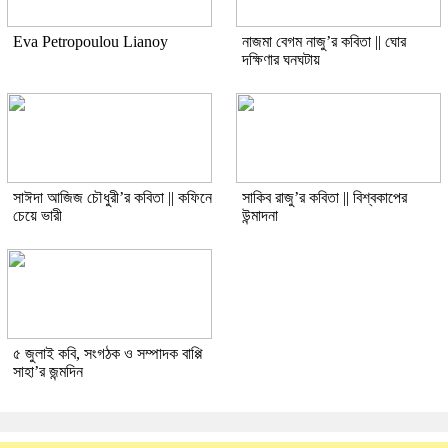
Eva Petropoulou Lianoy
নাজমা বেগম নাজু’র কবিতা || ঘোর
দক্ষিণার ঘনঘটায়
সাঈদা আজিজ চৌধুরী’র কবিতা || কফিনে
সাকিব রাজু’র কবিতা || বিশ্বকাপের
চেয়ে ভারী
উন্মাদনা
৫ জুলাই কবি, সংগঠক ও সম্পাদক বাপ্পি
সাহা’র জন্মদিন