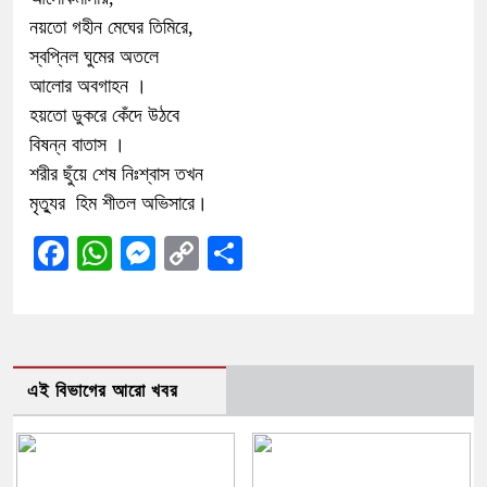
নয়তো গহীন মেঘের তিমিরে,
স্বপ্নিল ঘুমের অতলে
আলোর অবগাহন ।
হয়তো ডুকরে কেঁদে উঠবে
বিষন্ন বাতাস ।
শরীর ছুঁয়ে শেষ নিঃশ্বাস তখন
মৃত্যুর হিম শীতল অভিসারে।
Facebook
WhatsApp
Messenger
Copy
Share
Link
এই বিভাগের আরো খবর