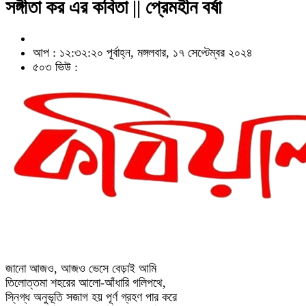
সঙ্গীতা কর এর কবিতা || প্রেমহীন বর্ষা
আপ : ১২:৩২:২০ পূর্বাহ্ন, মঙ্গলবার, ১৭ সেপ্টেম্বর ২০২৪
৫০৩ ভিউ :
জানো আজও, আজও ভেসে বেড়াই আমি
তিলোত্তমা শহরের আলো-আঁধারি গলিপথে,
স্নিগ্ধ অনুভূতি সজাগ হয় পূর্ণ গ্রহণ পার করে