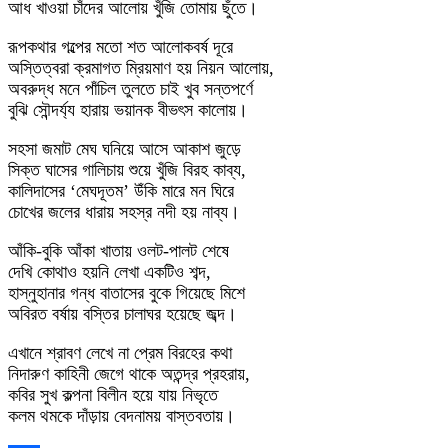
আধ খাওয়া চাঁদের আলোয় খুঁজি তোমায় ছুঁতে।
রূপকথার গল্পের মতো শত আলোকবর্ষ দূরে
অস্তিত্বরা ক্রমাগত ম্রিয়মাণ হয় নিয়ন আলোয়,
অবরুদ্ধ মনে পাঁচিল তুলতে চাই খুব সন্তপর্ণে
বুঝি সৌন্দর্য্য হারায় ভয়ানক বীভৎস কালোয়।
সহসা জমাট মেঘ ঘনিয়ে আসে আকাশ জুড়ে
সিক্ত ঘাসের গালিচায় শুয়ে খুঁজি বিরহ কাব্য,
কালিদাসের ‘মেঘদূতম’ উঁকি মারে মন ঘিরে
চোখের জলের ধারায় সহস্র নদী হয় নাব্য।
আঁকি-বুকি আঁকা খাতায় ওলট-পালট শেষে
দেখি কোথাও হয়নি লেখা একটিও শব্দ,
হাস্নুহানার গন্ধ বাতাসের বুকে গিয়েছে মিশে
অবিরত বর্ষায় বস্তির চালাঘর হয়েছে জব্দ।
এখানে শ্রাবণ লেখে না প্রেম বিরহের কথা
নিদারুণ কাহিনী জেগে থাকে অতন্দ্র প্রহরায়,
কবির সুখ কল্পনা বিলীন হয়ে যায় নিভৃতে
কলম থমকে দাঁড়ায় বেদনাময় বাস্তবতায়।