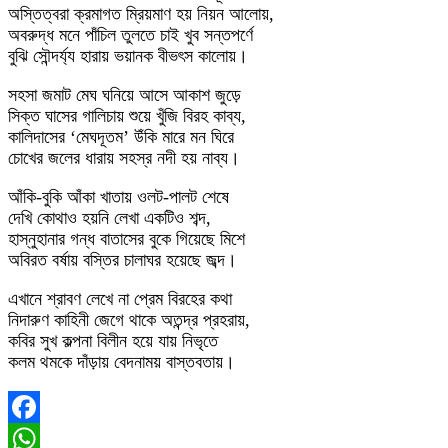
অস্তিত্বরা ক্রমাগত ম্রিয়মাণ হয় নিয়ন আলোয়,
অবরুদ্ধ মনে পাঁচিল তুলতে চাই খুব সন্তপর্ণে
বুঝি সৌন্দর্য্য হারায় ভয়ানক বীভৎস কালোয়।
সহসা জমাট মেঘ ঘনিয়ে আসে আকাশ জুড়ে
সিক্ত ঘাসের গালিচায় শুয়ে খুঁজি বিরহ কাব্য,
কালিদাসের ‘মেঘদূতম’ উঁকি মারে মন ঘিরে
চোখের জলের ধারায় সহস্র নদী হয় নাব্য।
আঁকি-বুকি আঁকা খাতায় ওলট-পালট শেষে
দেখি কোথাও হয়নি লেখা একটিও শব্দ,
হাস্নুহানার গন্ধ বাতাসের বুকে গিয়েছে মিশে
অবিরত বর্ষায় বস্তির চালাঘর হয়েছে জব্দ।
এখানে শ্রাবণ লেখে না প্রেম বিরহের কথা
নিদারুণ কাহিনী জেগে থাকে অতন্দ্র প্রহরায়,
কবির সুখ কল্পনা বিলীন হয়ে যায় নিভৃতে
কলম থমকে দাঁড়ায় বেদনাময় বাস্তবতায়।
Facebook