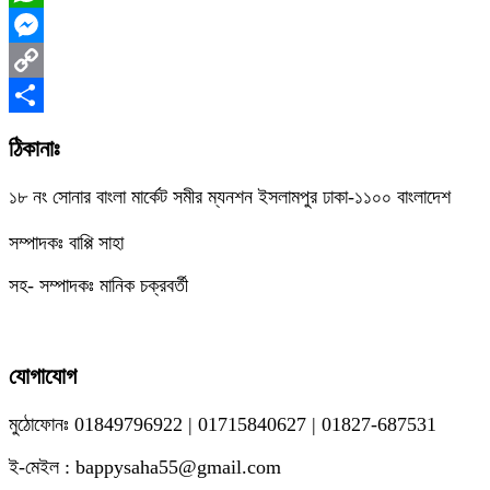
WhatsApp
Messenger
Copy
Link
Share
ঠিকানাঃ
১৮ নং সোনার বাংলা মার্কেট সমীর ম্যনশন ইসলামপুর ঢাকা-১১০০ বাংলাদেশ
সম্পাদকঃ বাপ্পি সাহা
সহ- সম্পাদকঃ মানিক চক্রবর্তী
যোগাযোগ
মুঠোফোনঃ 01849796922 | 01715840627 | 01827-687531
ই-মেইল : bappysaha55@gmail.com