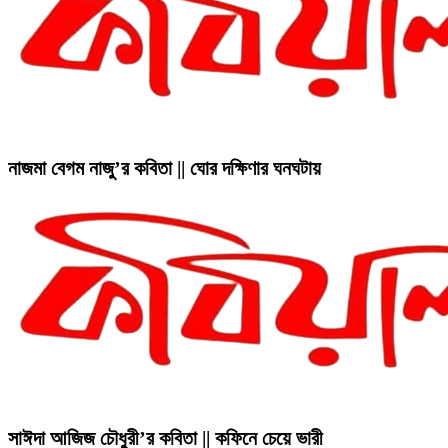
নাজমা বেগম নাজু’র কবিতা || ঘোর দক্ষিণার ঘনঘটায়
সাঈদা আজিজ চৌধুরী’র কবিতা || কফিনে চেয়ে ভারী