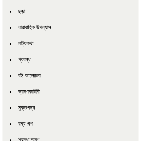
ছড়া
ধারাবাহিক উপন্যাস
নাট্যকথা
প্রবন্ধ
বই আলোচনা
ভ্রমণকাহিনী
মুক্তগদ্য
রম্য গল্প
শ্রদ্ধা স্মরণ