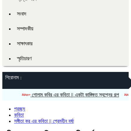
সংবাদ
সম্পাদকীয়
সাক্ষাৎকার
স্মৃতিচারণ
শিরোনাম :
গোলাম কবির এর কবিতা || একটা কাঙ্ক্ষিত স্বপ্নের গল্প
রীতি চাকম
প্রচ্ছদ
কবিতা
সঙ্গীতা কর এর কবিতা || প্রেমহীন বর্ষা