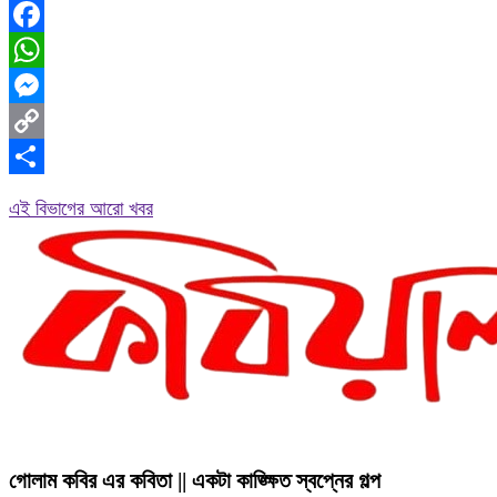
Facebook
WhatsApp
Messenger
Copy
Link
Share
এই বিভাগের আরো খবর
গোলাম কবির এর কবিতা || একটা কাঙ্ক্ষিত স্বপ্নের গল্প