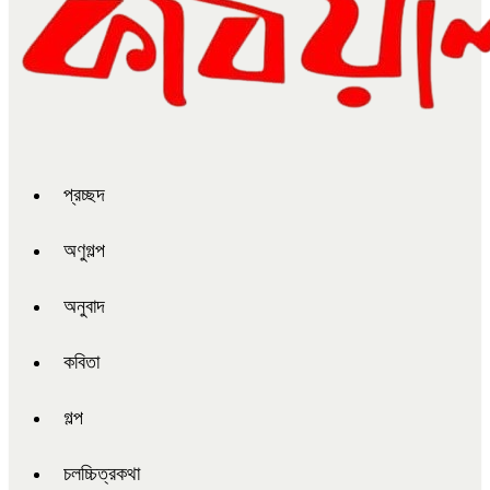
প্রচ্ছদ
অণুগল্প
অনুবাদ
কবিতা
গল্প
চলচ্চিত্রকথা