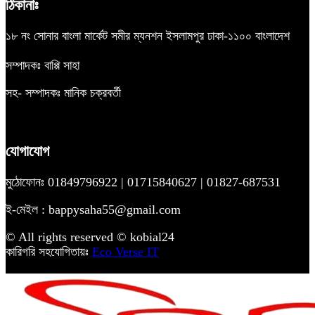
ঠিকানাঃ
১৮ নং সোনার বাংলা মার্কেট সমীর ম্যনশন ইসলামপুর ঢাকা-১১০০ বাংলাদেশ
সম্পাদকঃ বাপ্পি সাহা
সহ- সম্পাদকঃ মানিক চক্রবর্তী
যোগাযোগ
মুঠোফোনঃ 01849796922 | 01715840627 | 01827-687531
ই-মেইল : bappysaha55@gmail.com
© All rights reserved © kobial24
কারিগরি সহযোগিতায়ঃ
Eco Verse IT