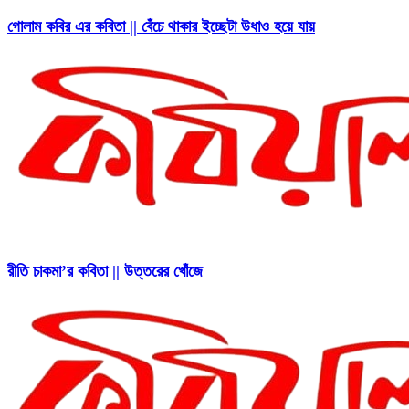
গোলাম কবির এর কবিতা || বেঁচে থাকার ইচ্ছেটা উধাও হয়ে যায়
রীতি চাকমা’র কবিতা || উত্তরের খোঁজে