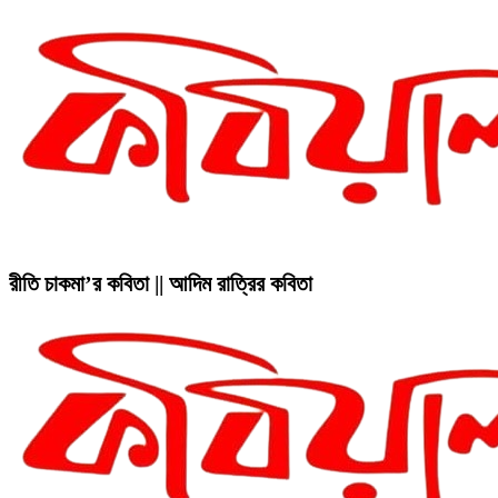
রীতি চাকমা’র কবিতা || আদিম রাত্রির কবিতা