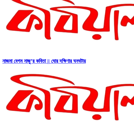
নাজমা বেগম নাজু’র কবিতা || ঘোর দক্ষিণার ঘনঘটায়