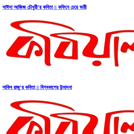
সাঈদা আজিজ চৌধুরী’র কবিতা || কফিনে চেয়ে ভারী
সাকিব রাজু’র কবিতা || বিশ্বকাপের উন্মাদনা