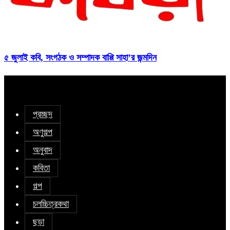
৫ জুলাই কবি, সংগঠক ও সম্পাদক বাপ্পি সাহা’র জন্মদিন
প্রচ্ছদ
অণুগল্প
অনুবাদ
কবিতা
গল্প
চলচ্চিত্রকথা
ছড়া