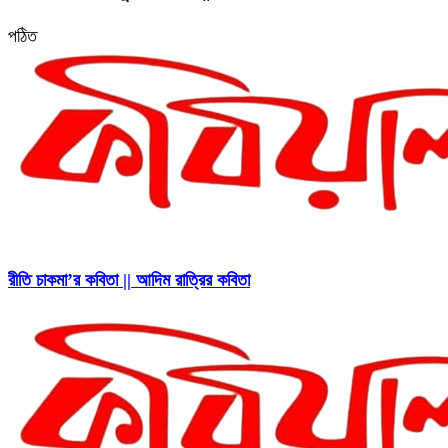
পঠিত
রীতি চাকমা’র কবিতা || আদিম রাত্রির কবিতা