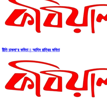
রীতি চাকমা’র কবিতা || আদিম রাত্রির কবিতা