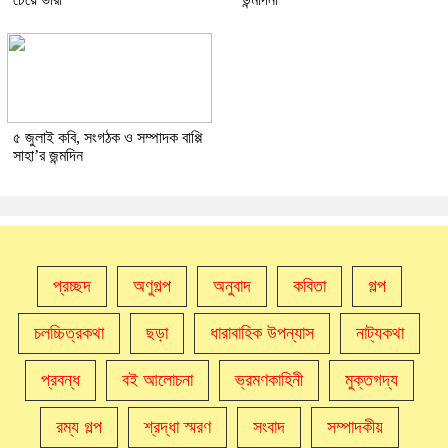
৫ জুলাই কবি, সংগঠক ও সম্পাদক বাপ্পি
সাহা’র জন্মদিন
প্রচ্ছদ
অণুগল্প
অনুবাদ
কবিতা
গল্প
চলচ্চিত্রকথা
ছড়া
ধারাবাহিক উপন্যাস
নাট্যকথা
প্রবন্ধ
বই আলোচনা
ভ্রমণকাহিনী
মুক্তগদ্য
রম্য গল্প
শ্রদ্ধা স্মরণ
সংবাদ
সম্পাদকীয়