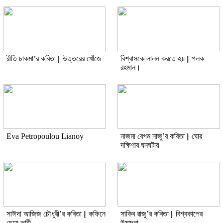
রীতি চাকমা’র কবিতা || উত্তরের খোঁজে
বিশ্বাসকে লালন করতে হয় || পলক
রহমান।
Eva Petropoulou Lianoy
নাজমা বেগম নাজু’র কবিতা || ঘোর
দক্ষিণার ঘনঘটায়
সাঈদা আজিজ চৌধুরী’র কবিতা || কফিনে
সাকিব রাজু’র কবিতা || বিশ্বকাপের
চেয়ে ভারী
উন্মাদনা