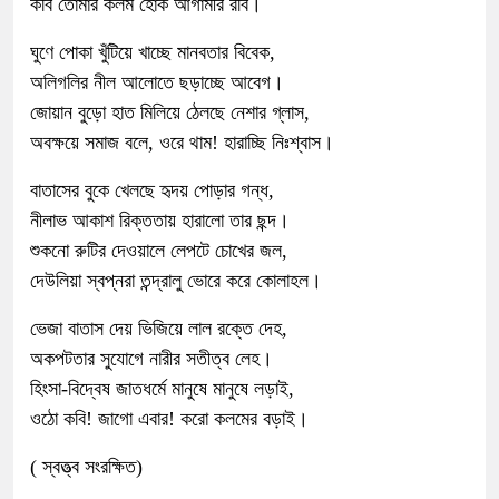
কবি তোমার কলম হোক আগামীর রবি।
ঘুণে পোকা খুঁটিয়ে খাচ্ছে মানবতার বিবেক,
অলিগলির নীল আলোতে ছড়াচ্ছে আবেগ।
জোয়ান বুড়ো হাত মিলিয়ে ঠেলছে নেশার গ্লাস,
অবক্ষয়ে সমাজ বলে, ওরে থাম! হারাচ্ছি নিঃশ্বাস।
বাতাসের বুকে খেলছে হৃদয় পোড়ার গন্ধ,
নীলাভ আকাশ রিক্ততায় হারালো তার ছন্দ।
শুকনো রুটির দেওয়ালে লেপটে চোখের জল,
দেউলিয়া স্বপ্নরা তন্দ্রালু ভোরে করে কোলাহল।
ভেজা বাতাস দেয় ভিজিয়ে লাল রক্তে দেহ,
অকপটতার সুযোগে নারীর সতীত্ব লেহ।
হিংসা-বিদ্বেষ জাতধর্মে মানুষে মানুষে লড়াই,
ওঠো কবি! জাগো এবার! করো কলমের বড়াই।
( স্বত্ত্ব সংরক্ষিত)