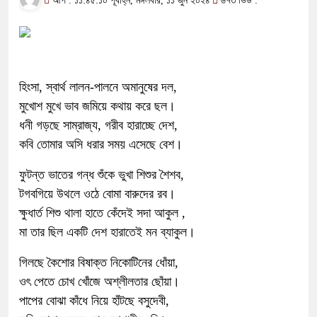
আপ : ১১:৪৫:১০ পূর্বাহ্ন, মঙ্গলবার, ১১ জুন ২০২৪
৬৭৩ ভিউ :
হিংসা, স্বার্থ লালন-পালনে অমানুষের দল,
মুখোশ মুখে ভাব জমিয়ে কথায় করে ছল।
ধনী গড়ছে সাম্রাজ্য, গরীব হারাচ্ছে দেশ,
কবি তোমার অসি ধরার সময় এসেছে বেশ।
ফুটন্ত ভাতের গন্ধ শুঁকে ভুখা শিশুর শৈশব,
টগবগিয়ে উথলে ওঠে বোমা বারুদের রব।
ক্ষুধার্ত শিশু থালা হাতে কেঁদেই সদা আকুল ,
মা তার ছিল একটি দেশ হারাতেই মন ব্যাকুল।
গিলছে কৈশোর বিষাক্ত নিকোটিনের ধোঁয়া,
ওৎ পেতে চোখ খোঁজে অশ্লীলতার ছোঁয়া।
পাপের বোঝা কাঁধে নিয়ে হাঁটছে বসুদেবী,