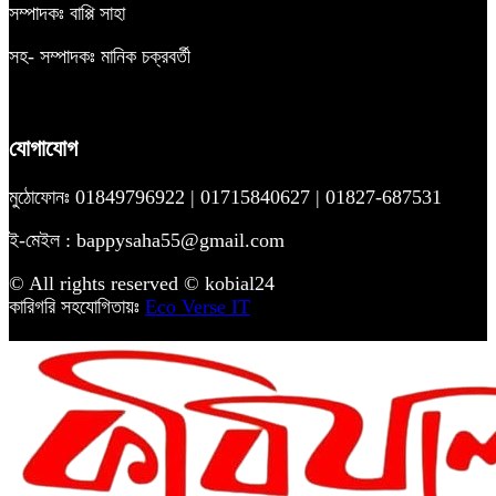
সম্পাদকঃ বাপ্পি সাহা
সহ- সম্পাদকঃ মানিক চক্রবর্তী
যোগাযোগ
মুঠোফোনঃ 01849796922 | 01715840627 | 01827-687531
ই-মেইল : bappysaha55@gmail.com
© All rights reserved © kobial24
কারিগরি সহযোগিতায়ঃ
Eco Verse IT