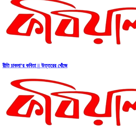
রীতি চাকমা’র কবিতা || উত্তরের খোঁজে