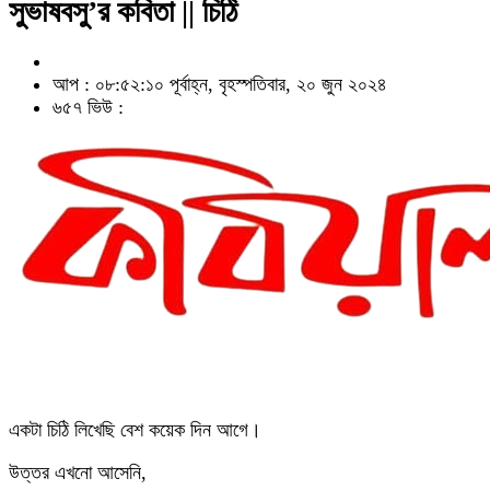
সুভাষবসু’র কবিতা || চিঠি
আপ : ০৮:৫২:১০ পূর্বাহ্ন, বৃহস্পতিবার, ২০ জুন ২০২৪
৬৫৭ ভিউ :
একটা চিঠি লিখে‌ছি বেশ কয়েক দিন আগে।
উত্তর এখনো আসেনি,