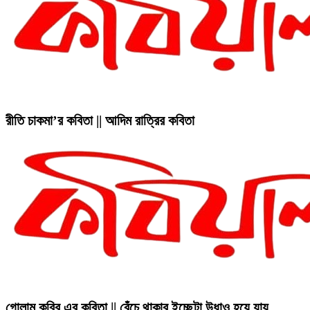
রীতি চাকমা’র কবিতা || আদিম রাত্রির কবিতা
গোলাম কবির এর কবিতা || বেঁচে থাকার ইচ্ছেটা উধাও হয়ে যায়