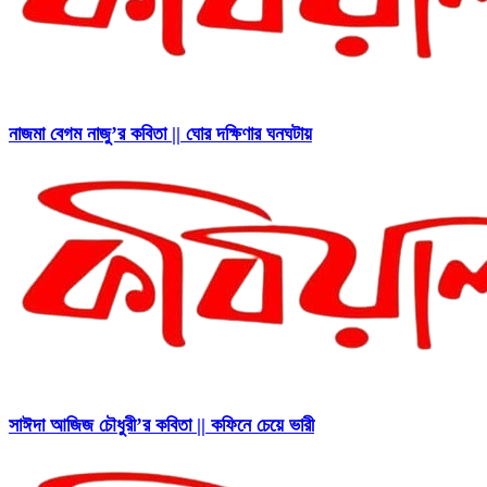
নাজমা বেগম নাজু’র কবিতা || ঘোর দক্ষিণার ঘনঘটায়
সাঈদা আজিজ চৌধুরী’র কবিতা || কফিনে চেয়ে ভারী