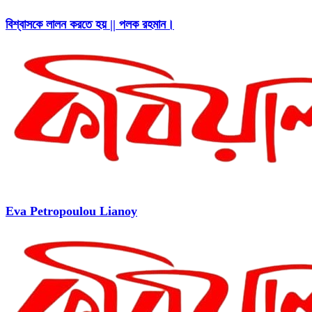
বিশ্বাসকে লালন করতে হয় || পলক রহমান।
Eva Petropoulou Lianoy