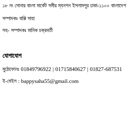
১৮ নং সোনার বাংলা মার্কেট সমীর ম্যনশন ইসলামপুর ঢাকা-১১০০ বাংলাদেশ
সম্পাদকঃ বাপ্পি সাহা
সহ- সম্পাদকঃ মানিক চক্রবর্তী
যোগাযোগ
মুঠোফোনঃ 01849796922 | 01715840627 | 01827-687531
ই-মেইল : bappysaha55@gmail.com