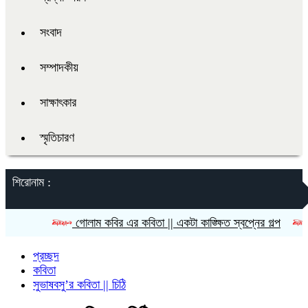
সংবাদ
সম্পাদকীয়
সাক্ষাৎকার
স্মৃতিচারণ
শিরোনাম :
গোলাম কবির এর কবিতা || একটা কাঙ্ক্ষিত স্বপ্নের গল্প
রীতি চাক
প্রচ্ছদ
কবিতা
সুভাষবসু’র কবিতা || চিঠি