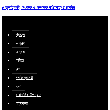
৫ জুলাই কবি, সংগঠক ও সম্পাদক বাপ্পি সাহা’র জন্মদিন
প্রচ্ছদ
অণুগল্প
অনুবাদ
কবিতা
গল্প
চলচ্চিত্রকথা
ছড়া
ধারাবাহিক উপন্যাস
নাট্যকথা