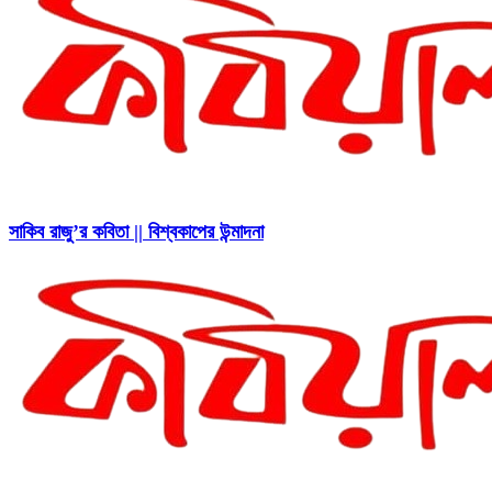
সাকিব রাজু’র কবিতা || বিশ্বকাপের উন্মাদনা