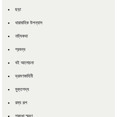
ছড়া
ধারাবাহিক উপন্যাস
নাট্যকথা
প্রবন্ধ
বই আলোচনা
ভ্রমণকাহিনী
মুক্তগদ্য
রম্য গল্প
শ্রদ্ধা স্মরণ