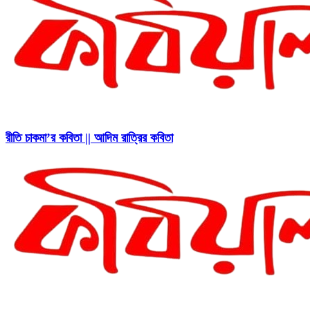
রীতি চাকমা’র কবিতা || আদিম রাত্রির কবিতা