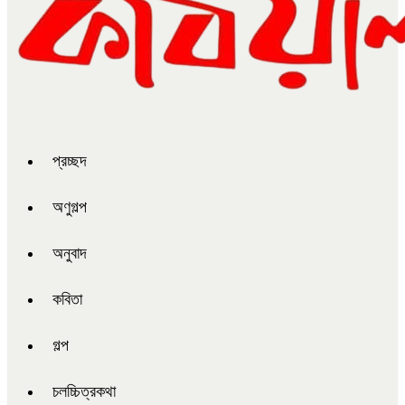
প্রচ্ছদ
অণুগল্প
অনুবাদ
কবিতা
গল্প
চলচ্চিত্রকথা