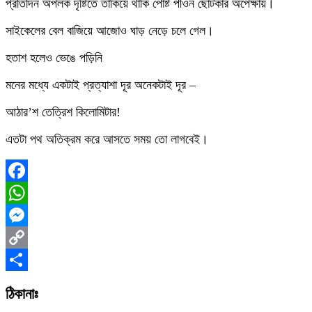
প্রতিদিন অপলক দৃষ্টিতে তাকিয়ে থাকি পোষ্ট পীওন ছোটকার অপেক্ষায়।
সাইকেলের বেল বাজিয়ে আজোও ঘাড়‌ নেড়ে চলে গেল।
হতাশ হলেও ভেঙে পড়িনি
মনের মধ্যে একটাই প্রত্যাশা দূর অনেকটাই দূর –
আঠার’শ তেত্রিশ কিলোমিটার!
এতটা পথ অতিক্রম করে আসতে সময়‌ তো লাগবেই।
Facebook
WhatsApp
Messenger
Copy
Link
Share
ঠিকানাঃ