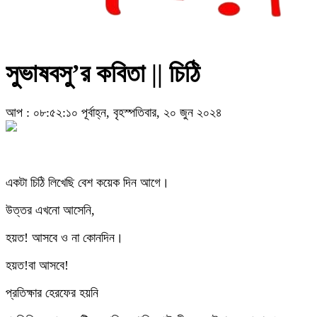
সুভাষবসু’র কবিতা || চিঠি
আপ : ০৮:৫২:১০ পূর্বাহ্ন, বৃহস্পতিবার, ২০ জুন ২০২৪
একটা চিঠি লিখে‌ছি বেশ কয়েক দিন আগে।
উত্তর এখনো আসেনি,
হয়ত! আসবে ও না কোনদিন।
হয়ত!বা আসবে!
প্রতিক্ষার হেরফের হয়নি