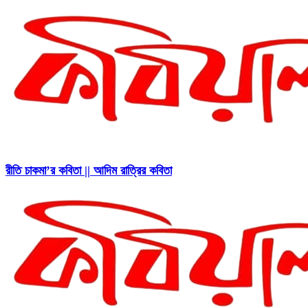
রীতি চাকমা’র কবিতা || আদিম রাত্রির কবিতা