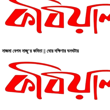
নাজমা বেগম নাজু’র কবিতা || ঘোর দক্ষিণার ঘনঘটায়