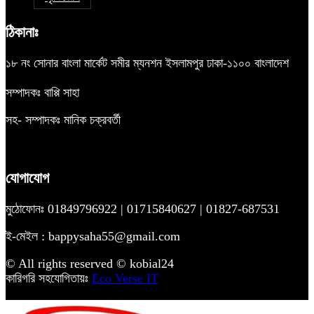
ঠিকানাঃ
১৮ নং সোনার বাংলা মার্কেট সমীর ম্যনশন ইসলামপুর ঢাকা-১১০০ বাংলাদেশ
সম্পাদকঃ বাপ্পি সাহা
সহ- সম্পাদকঃ মানিক চক্রবর্তী
যোগাযোগ
মুঠোফোনঃ 01849796922 | 01715840627 | 01827-687531
ই-মেইল : bappysaha55@gmail.com
© All rights reserved © kobial24
কারিগরি সহযোগিতায়ঃ
Eco Verse IT