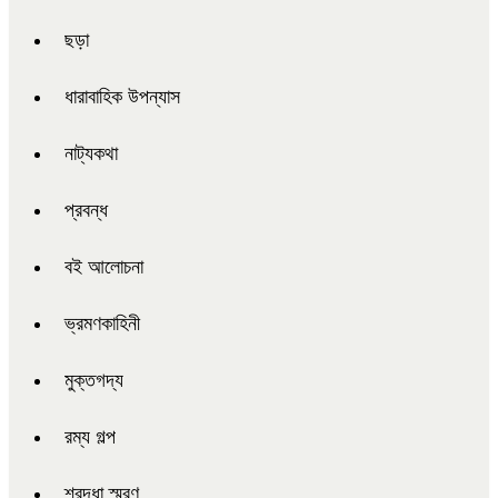
ছড়া
ধারাবাহিক উপন্যাস
নাট্যকথা
প্রবন্ধ
বই আলোচনা
ভ্রমণকাহিনী
মুক্তগদ্য
রম্য গল্প
শ্রদ্ধা স্মরণ