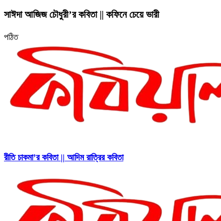
সাঈদা আজিজ চৌধুরী’র কবিতা || কফিনে চেয়ে ভারী
পঠিত
রীতি চাকমা’র কবিতা || আদিম রাত্রির কবিতা