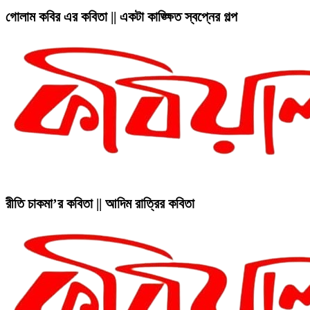
গোলাম কবির এর কবিতা || একটা কাঙ্ক্ষিত স্বপ্নের গল্প
রীতি চাকমা’র কবিতা || আদিম রাত্রির কবিতা