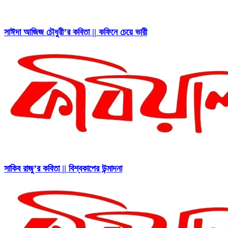
সাঈদা আজিজ চৌধুরী’র কবিতা || কফিনে চেয়ে ভারী
সাকিব রাজু’র কবিতা || বিশ্বকাপের উন্মাদনা