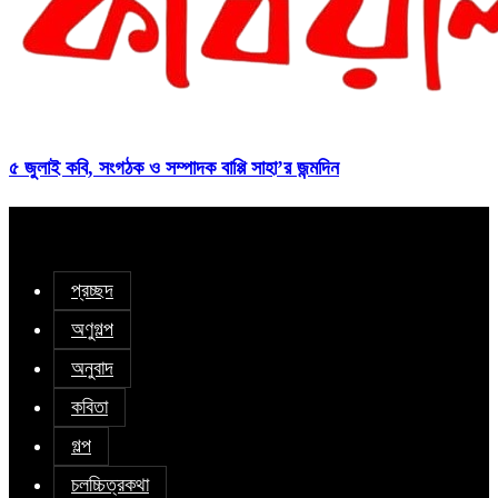
৫ জুলাই কবি, সংগঠক ও সম্পাদক বাপ্পি সাহা’র জন্মদিন
প্রচ্ছদ
অণুগল্প
অনুবাদ
কবিতা
গল্প
চলচ্চিত্রকথা