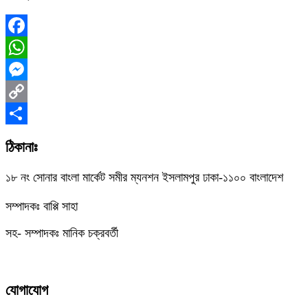
Facebook
WhatsApp
Messenger
Copy
Link
Share
ঠিকানাঃ
১৮ নং সোনার বাংলা মার্কেট সমীর ম্যনশন ইসলামপুর ঢাকা-১১০০ বাংলাদেশ
সম্পাদকঃ বাপ্পি সাহা
সহ- সম্পাদকঃ মানিক চক্রবর্তী
যোগাযোগ