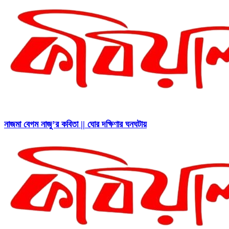
নাজমা বেগম নাজু’র কবিতা || ঘোর দক্ষিণার ঘনঘটায়