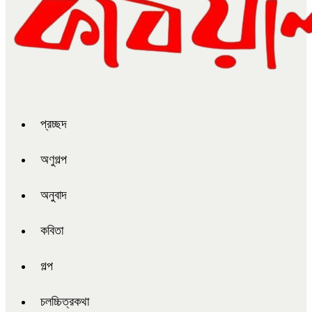
প্রচ্ছদ
অণুগল্প
অনুবাদ
কবিতা
গল্প
চলচ্চিত্রকথা