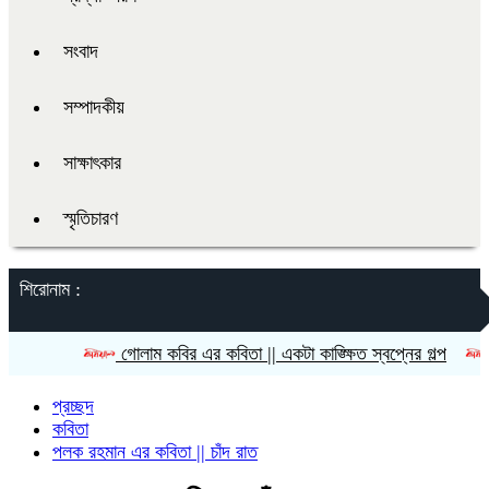
সংবাদ
সম্পাদকীয়
সাক্ষাৎকার
স্মৃতিচারণ
শিরোনাম :
গোলাম কবির এর কবিতা || একটা কাঙ্ক্ষিত স্বপ্নের গল্প
রীতি চাক
প্রচ্ছদ
কবিতা
পলক রহমান এর কবিতা || চাঁদ রাত