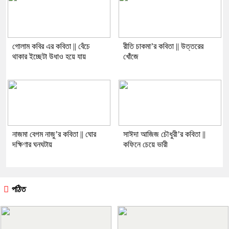
গোলাম কবির এর কবিতা || বেঁচে
রীতি চাকমা’র কবিতা || উত্তরের
থাকার ইচ্ছেটা উধাও হয়ে যায়
খোঁজে
নাজমা বেগম নাজু’র কবিতা || ঘোর
সাঈদা আজিজ চৌধুরী’র কবিতা ||
দক্ষিণার ঘনঘটায়
কফিনে চেয়ে ভারী
পঠিত