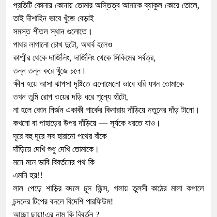
প্রতিটি কোনায় কোনায় তোমার অস্তিত্ব আমাকে ব্যাকুল কোরে তোলে,
তাই দীশাহিন ভাবে‌ খুঁজে বেড়াই
সমস্ত শীতল স্থান গুলোতে।
পাথর লাগানো চোখ দুটো, অথর্ব হলেও
কাশ্মীর থেকে‌ দার্জিলিং, দার্জিলিং থেকে সিকিমের সর্বত্র,
তন্ন তন্ন করে খুঁজে চলে।
ক্ষীন হয়ে আসা ঝাপসা দৃষ্টিতে এলোমেলো‌ ভাবে ধরি যখন‌ তোমাকে
তখন তুমি রোপ ওয়ের দড়ি‌ ধরে শূন্যে‌ হাঁটো,
না হলে কোন নির্জন একাকী পার্কের কিনারায় দাঁড়িয়ে নতুনের দাঁড় টানো।
কখনো বা পাহাড়ের উপর দাঁড়িয়ে — সূর্যকে ধরতে যাও।
দূরে বহু দূরে সব হারানো‌ পথের বাঁকে
দাঁড়িয়ে দেখি শুধু দেখি তোমাকে।
মনে মনে ভাবি বিবর্তনের পথ কি
এমনি হয়!!
লাল পেড়ে শাড়ির বদলে চূস‌‌ জিন্স, গলায় তুলসী কাঠের মালা‌ কপালে
চন্দনের টিপের‌ বদলে বিদেশি পারফিউম!
আচ্ছা ছায়া!এর নাম কি বিবর্তন ?