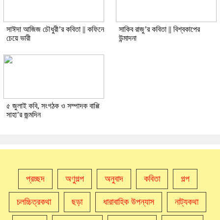
সাঈদা আজিজ চৌধুরী’র কবিতা || কফিনে
সাকিব রাজু’র কবিতা || বিশ্বকাপের
চেয়ে ভারী
উন্মাদনা
৫ জুলাই কবি, সংগঠক ও সম্পাদক বাপ্পি
সাহা’র জন্মদিন
প্রচ্ছদ
অণুগল্প
অনুবাদ
কবিতা
গল্প
চলচ্চিত্রকথা
ছড়া
ধারাবাহিক উপন্যাস
নাট্যকথা