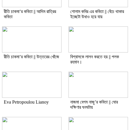
রীতি চাকমা’র কবিতা || আদিম রাত্রির
গোলাম কবির এর কবিতা || বেঁচে থাকার
কবিতা
ইচ্ছেটা উধাও হয়ে যায়
রীতি চাকমা’র কবিতা || উত্তরের খোঁজে
বিশ্বাসকে লালন করতে হয় || পলক
রহমান।
Eva Petropoulou Lianoy
নাজমা বেগম নাজু’র কবিতা || ঘোর
দক্ষিণার ঘনঘটায়