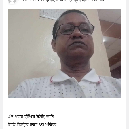
আপ : ০৭:০৯:৫৪ পূর্বাহ্ন, সোমবার, ২৪ জুন ২০২৪
৭৪৮ ভিউ :
এই গরমে হাঁপিয়ে উঠছি আমি–
তিতি বিরক্তি মরচে ধরা শরিরের