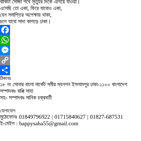
বাকিটা সোজা পথে মৃত্যুর দিকে এগিয়ে যাওয়া।
এসেছি তো একা, ফিরে যাবোও একা,
যেন সমাপ্তির অপেক্ষায় থাকা,
চলে যাবো সাদা কাপড়ে ঢাকা।
Facebook
WhatsApp
Messenger
Copy
ঠিকানাঃ
Link
Share
১৮ নং সোনার বাংলা মার্কেট সমীর ম্যনশন ইসলামপুর ঢাকা-১১০০ বাংলাদেশ
সম্পাদকঃ বাপ্পি সাহা
সহ- সম্পাদকঃ মানিক চক্রবর্তী
যোগাযোগ
মুঠোফোনঃ 01849796922 | 01715840627 | 01827-687531
ই-মেইল : bappysaha55@gmail.com