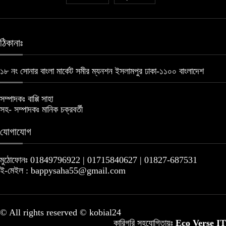
ঠিকানাঃ
১৮ নং সোনার বাংলা মার্কেট সমীর ম্যনশন ইসলামপুর ঢাকা-১১০০ বাংলাদেশ
সম্পাদকঃ বাপ্পি সাহা
সহ- সম্পাদকঃ মানিক চক্রবর্তী
যোগাযোগ
মুঠোফোনঃ 01849796922 | 01715840627 | 01827-687531
ই-মেইল : bappysaha55@gmail.com
© All rights reserved © kobial24
কারিগরি সহযোগিতায়ঃ
Eco Verse IT