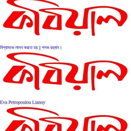
বিশ্বাসকে লালন করতে হয় || পলক রহমান।
Eva Petropoulou Lianoy