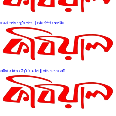
নাজমা বেগম নাজু’র কবিতা || ঘোর দক্ষিণার ঘনঘটায়
সাঈদা আজিজ চৌধুরী’র কবিতা || কফিনে চেয়ে ভারী