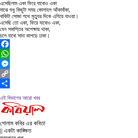
এসেছিলাম একা ফিরে যাবোও একা
মাঝে শুধু কিছুটা সময় কোলাহল আঁকাবাঁকা,
বাকিটা সোজা পথে মৃত্যুর দিকে এগিয়ে যাওয়া।
এসেছি তো একা, ফিরে যাবোও একা,
যেন সমাপ্তির অপেক্ষায় থাকা,
চলে যাবো সাদা কাপড়ে ঢাকা।
Facebook
WhatsApp
Messenger
Copy
Link
Share
এই বিভাগের আরো খবর
গোলাম কবির এর কবিতা
|| একটা কাঙ্ক্ষিত