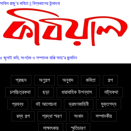
সাকিব রাজু’র কবিতা || বিশ্বকাপের উন্মাদনা
৫ জুলাই কবি, সংগঠক ও সম্পাদক বাপ্পি সাহা’র জন্মদিন
প্রচ্ছদ
অণুগল্প
অনুবাদ
কবিতা
গল্প
চলচ্চিত্রকথা
ছড়া
ধারাবাহিক উপন্যাস
নাট্যকথা
প্রবন্ধ
বই আলোচনা
ভ্রমণকাহিনী
মুক্তগদ্য
রম্য গল্প
শ্রদ্ধা স্মরণ
সংবাদ
সম্পাদকীয়
সাক্ষাৎকার
স্মৃতিচারণ