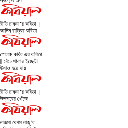
স্বপ্নের গল্প
রীতি চাকমা’র কবিতা ||
আদিম রাত্রির কবিতা
গোলাম কবির এর কবিতা
|| বেঁচে থাকার ইচ্ছেটা
উধাও হয়ে যায়
রীতি চাকমা’র কবিতা ||
উত্তরের খোঁজে
নাজমা বেগম নাজু’র