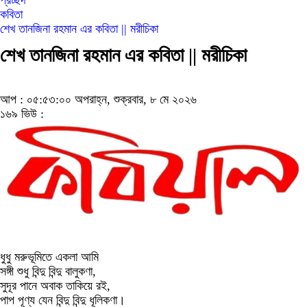
প্রচ্ছদ
কবিতা
শেখ তানজিনা রহমান এর কবিতা || মরীচিকা
শেখ তানজিনা রহমান এর কবিতা || মরীচিকা
আপ : ০৫:৫৩:০০ অপরাহ্ন, শুক্রবার, ৮ মে ২০২৬
১৬৯ ভিউ :
ধুধু মরুভূমিতে একলা আমি
সঙ্গী শুধু বিন্দু বিন্দু বালুকণা,
সুদূর পানে অবাক তাকিয়ে রই,
পাপ পূণ্য যেন বিন্দু বিন্দু ধূলিকণা।