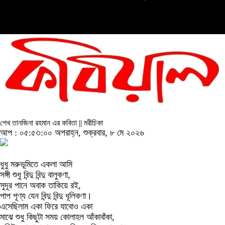
শেখ তানজিনা রহমান এর কবিতা || মরীচিকা
আপ : ০৫:৫৩:০০ অপরাহ্ন, শুক্রবার, ৮ মে ২০২৬
ধুধু মরুভূমিতে একলা আমি
সঙ্গী শুধু বিন্দু বিন্দু বালুকণা,
সুদূর পানে অবাক তাকিয়ে রই,
পাপ পূণ্য যেন বিন্দু বিন্দু ধূলিকণা।
এসেছিলাম একা ফিরে যাবোও একা
মাঝে শুধু কিছুটা সময় কোলাহল আঁকাবাঁকা,