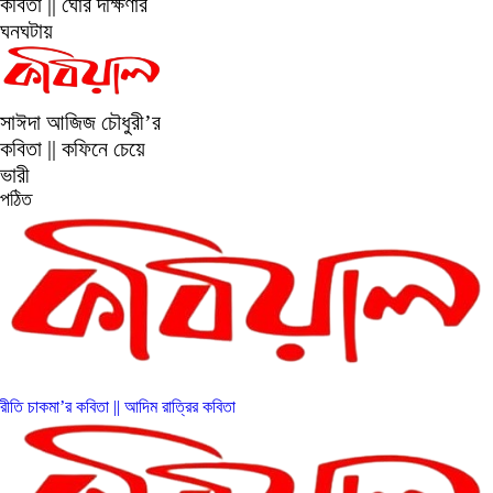
কবিতা || ঘোর দক্ষিণার
ঘনঘটায়
সাঈদা আজিজ চৌধুরী’র
কবিতা || কফিনে চেয়ে
ভারী
পঠিত
রীতি চাকমা’র কবিতা || আদিম রাত্রির কবিতা