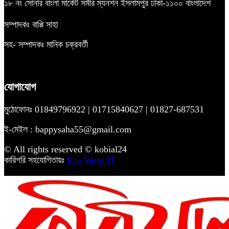
১৮ নং সোনার বাংলা মার্কেট সমীর ম্যনশন ইসলামপুর ঢাকা-১১০০ বাংলাদেশ
সম্পাদকঃ বাপ্পি সাহা
সহ- সম্পাদকঃ মানিক চক্রবর্তী
যোগাযোগ
মুঠোফোনঃ 01849796922 | 01715840627 | 01827-687531
ই-মেইল : bappysaha55@gmail.com
© All rights reserved © kobial24
কারিগরি সহযোগিতায়ঃ
Eco Verse IT