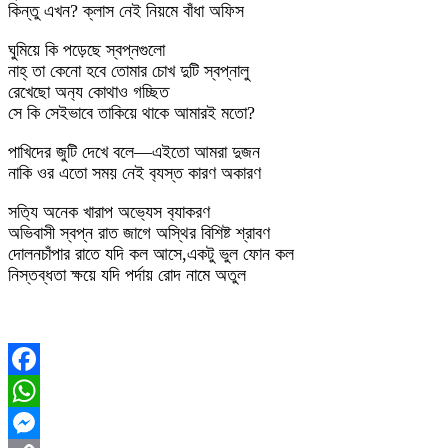
কিন্তু এখন? ক্লাস নেই নিয়মে বাঁধা অফিস
ঘুমিয়ে কি পড়েছে স্বপ্নগুলো
নাহ্ তা কেনো হবে তোমার চোখ দুটি স্বপ্নালু
রেখেছো অন‍্য কোথাও গচ্ছিত
সে কি সেইভাবে তাকিয়ে থাকে আমারই মতো?
পাখিদের জুটি দেখে বলে—এইতো আমরা দুজন
নাকি ওর এতো সময় নেই ব‍্যস্ত কারণ অকারণ
সত‍্যি অনেক খারাপ অভ‍্যেস ব‍্যাকরণ
অভিবাসী স্বপ্ন রাত জাগে অস্থির বিশিষ্ট শ্রাবণ
দোলনচাঁপার রাতে যদি কল আসে,একটু ভুল ফোন কল
নিস্তব্ধতা ক্ষয়ে যদি পর্দায় রোদ নামে অতুল
Facebook
WhatsApp