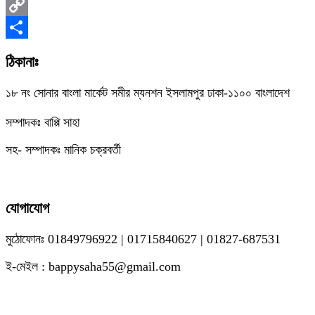
Messenger
Copy
Link
Share
ঠিকানাঃ
১৮ নং সোনার বাংলা মার্কেট সমীর ম্যনশন ইসলামপুর ঢাকা-১১০০ বাংলাদেশ
সম্পাদকঃ বাপ্পি সাহা
সহ- সম্পাদকঃ মানিক চক্রবর্তী
যোগাযোগ
মুঠোফোনঃ 01849796922 | 01715840627 | 01827-687531
ই-মেইল : bappysaha55@gmail.com