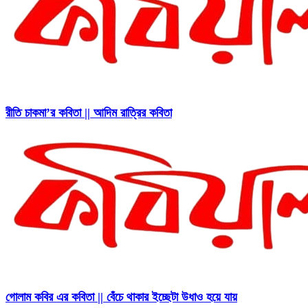
রীতি চাকমা’র কবিতা || আদিম রাত্রির কবিতা
গোলাম কবির এর কবিতা || বেঁচে থাকার ইচ্ছেটা উধাও হয়ে যায়