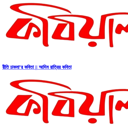
রীতি চাকমা’র কবিতা || আদিম রাত্রির কবিতা