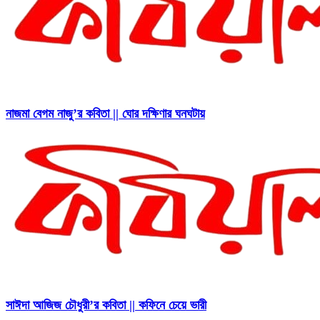
নাজমা বেগম নাজু’র কবিতা || ঘোর দক্ষিণার ঘনঘটায়
সাঈদা আজিজ চৌধুরী’র কবিতা || কফিনে চেয়ে ভারী