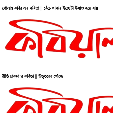
গোলাম কবির এর কবিতা || বেঁচে থাকার ইচ্ছেটা উধাও হয়ে যায়
রীতি চাকমা’র কবিতা || উত্তরের খোঁজে