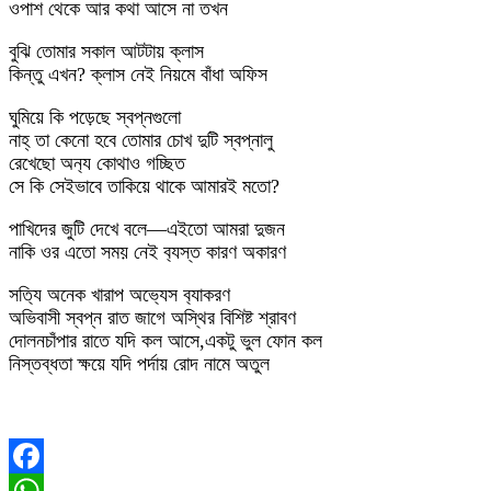
ওপাশ থেকে আর কথা আসে না তখন
বুঝি তোমার সকাল আটটায় ক্লাস
কিন্তু এখন? ক্লাস নেই নিয়মে বাঁধা অফিস
ঘুমিয়ে কি পড়েছে স্বপ্নগুলো
নাহ্ তা কেনো হবে তোমার চোখ দুটি স্বপ্নালু
রেখেছো অন‍্য কোথাও গচ্ছিত
সে কি সেইভাবে তাকিয়ে থাকে আমারই মতো?
পাখিদের জুটি দেখে বলে—এইতো আমরা দুজন
নাকি ওর এতো সময় নেই ব‍্যস্ত কারণ অকারণ
সত‍্যি অনেক খারাপ অভ‍্যেস ব‍্যাকরণ
অভিবাসী স্বপ্ন রাত জাগে অস্থির বিশিষ্ট শ্রাবণ
দোলনচাঁপার রাতে যদি কল আসে,একটু ভুল ফোন কল
নিস্তব্ধতা ক্ষয়ে যদি পর্দায় রোদ নামে অতুল