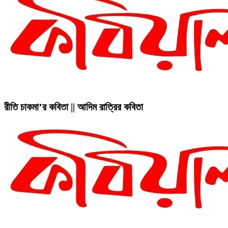
রীতি চাকমা’র কবিতা || আদিম রাত্রির কবিতা