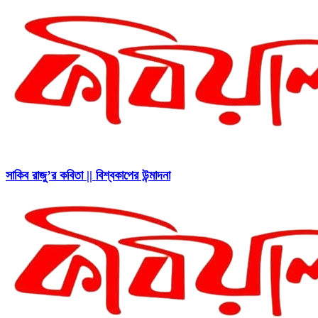
সাকিব রাজু’র কবিতা || বিশ্বকাপের উন্মাদনা