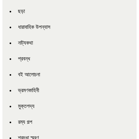
ছড়া
ধারাবাহিক উপন্যাস
নাট্যকথা
প্রবন্ধ
বই আলোচনা
ভ্রমণকাহিনী
মুক্তগদ্য
রম্য গল্প
শ্রদ্ধা স্মরণ