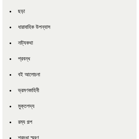
ছড়া
ধারাবাহিক উপন্যাস
নাট্যকথা
প্রবন্ধ
বই আলোচনা
ভ্রমণকাহিনী
মুক্তগদ্য
রম্য গল্প
শ্রদ্ধা স্মরণ