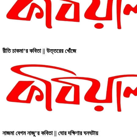
রীতি চাকমা’র কবিতা || উত্তরের খোঁজে
নাজমা বেগম নাজু’র কবিতা || ঘোর দক্ষিণার ঘনঘটায়