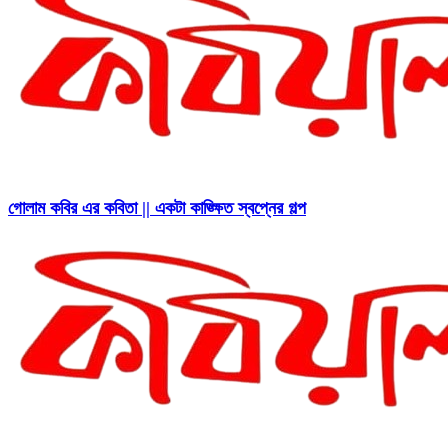
গোলাম কবির এর কবিতা || একটা কাঙ্ক্ষিত স্বপ্নের গল্প