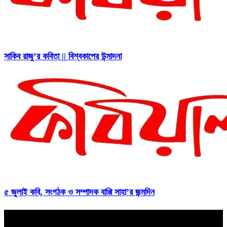
সাকিব রাজু’র কবিতা || বিশ্বকাপের উন্মাদনা
৫ জুলাই কবি, সংগঠক ও সম্পাদক বাপ্পি সাহা’র জন্মদিন