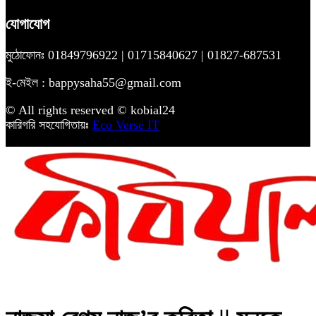
যোগাযোগ
মুঠোফোনঃ 01849796922 | 01715840627 | 01827-687531
ই-মেইল : bappysaha55@gmail.com
© All rights reserved © kobial24
কারিগরি সহযোগিতায়ঃ
Eco Verse IT