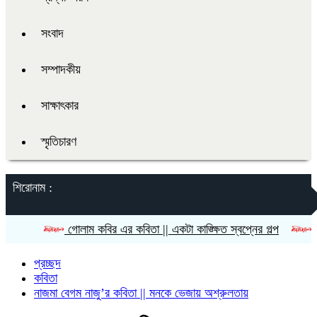
সংবাদ
সম্পাদকীয়
সাক্ষাৎকার
স্মৃতিচারণ
শিরোনাম :
গোলাম কবির এর কবিতা || একটা কাঙ্ক্ষিত স্বপ্নের গল্প
রীতি চাকমা’
প্রচ্ছদ
কবিতা
নাজমা বেগম নাজু’র কবিতা || মনকে ভেজায় অশ্রুলতায়