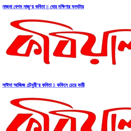
নাজমা বেগম নাজু’র কবিতা || ঘোর দক্ষিণার ঘনঘটায়
সাঈদা আজিজ চৌধুরী’র কবিতা || কফিনে চেয়ে ভারী