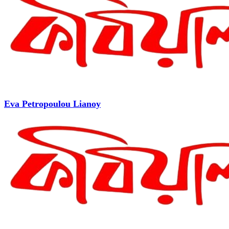
Eva Petropoulou Lianoy