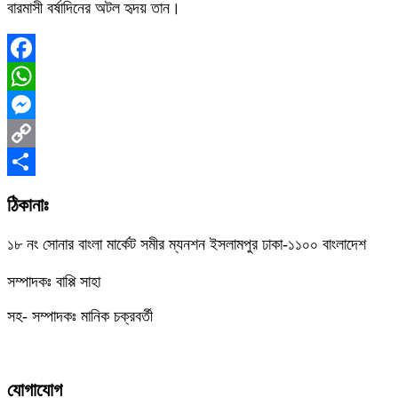
বারমাসী বর্ষাদিনের অটল হৃদয় তান।
Facebook
WhatsApp
Messenger
Copy
Link
Share
ঠিকানাঃ
১৮ নং সোনার বাংলা মার্কেট সমীর ম্যনশন ইসলামপুর ঢাকা-১১০০ বাংলাদেশ
সম্পাদকঃ বাপ্পি সাহা
সহ- সম্পাদকঃ মানিক চক্রবর্তী
যোগাযোগ