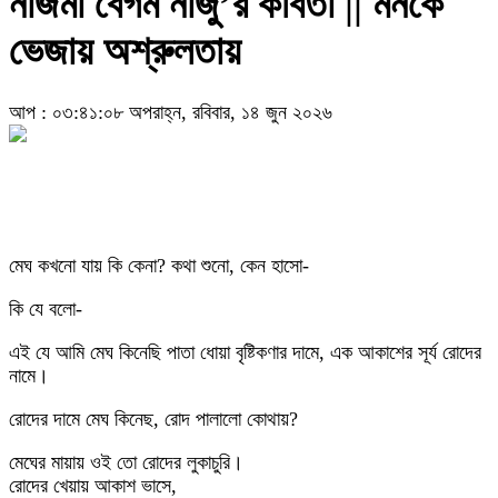
নাজমা বেগম নাজু’র কবিতা || মনকে
ভেজায় অশ্রুলতায়
আপ : ০৩:৪১:০৮ অপরাহ্ন, রবিবার, ১৪ জুন ২০২৬
মেঘ কখনো যায় কি কেনা? কথা শুনো, কেন হাসো-
কি যে বলো-
এই যে আমি মেঘ কিনেছি পাতা ধোয়া বৃষ্টিকণার দামে, এক আকাশের সূর্য রোদের
নামে।
রোদের দামে মেঘ কিনেছ, রোদ পালালো কোথায়?
মেঘের মায়ায় ওই তো রোদের লুকাচুরি।
রোদের খেয়ায় আকাশ ভাসে,