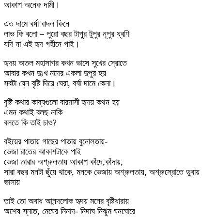
আকাশ অনেক দামী।
এত দামে বর্ষা বাদল কিনে
লাভ কি বলো – পুরো বছর টাপুর টুপুর নূপুর ধ্বণি
যদি না এই হৃদ গহীনে পাই।
হৃদয় অতল মহাসাগর কখন ভাসে সুখের স্রোতে
আবার কখন দুঃখ নদের একলা দুপুর হয়
সবটা যেন বৃষ্টি দিয়ে ঘেরা, বর্ষা দামে কেনা।
বৃষ্টি কথার কাব্যগুলো বারমাসী হৃদয় কথন হয়
এমন কথাই বলছ নাকি
বলতে কি তাই চাও?
বইয়ের পাতায় গাছের পাতায় বুনোলতায়-
ভেজা রাতের আকাশটাকে পাই
ভেজা তারার অশ্রুলতায় আকাশ কাঁদে,কাঁদায়,
সারা বছর মনটা ছুঁয়ে থাকে, মনকে ভেজায় অশ্রুলতায়, অশ্রুস্রোতে ডুবায়
ভাসায়
তাই তো অবাধ আনন্দলোক হৃদয় মনের বৃষ্টিধারায়
অশেষ স্নাত, মেঘের নিনাদ- নিদাঘ নিঝুম ঘনঘোরে