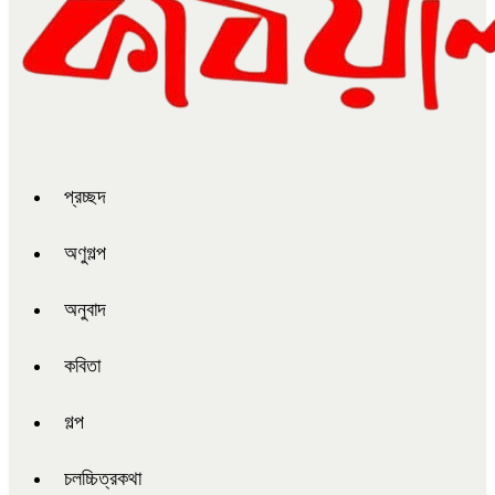
প্রচ্ছদ
অণুগল্প
অনুবাদ
কবিতা
গল্প
চলচ্চিত্রকথা