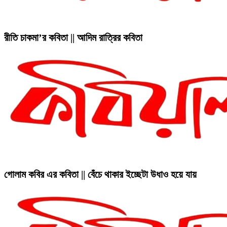
রীতি চাকমা’র কবিতা || আদিম রাত্রির কবিতা
গোলাম কবির এর কবিতা || বেঁচে থাকার ইচ্ছেটা উধাও হয়ে যায়