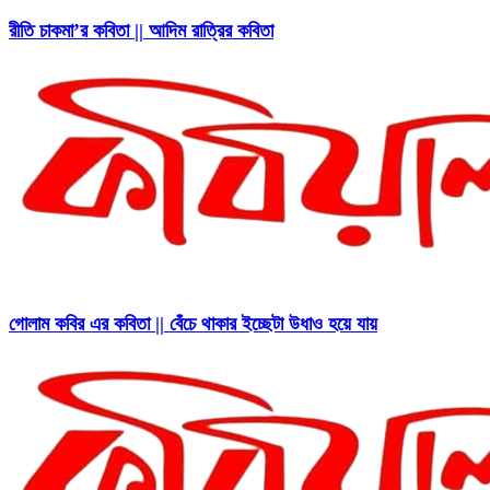
রীতি চাকমা’র কবিতা || আদিম রাত্রির কবিতা
গোলাম কবির এর কবিতা || বেঁচে থাকার ইচ্ছেটা উধাও হয়ে যায়