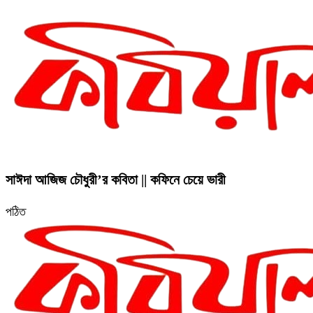
সাঈদা আজিজ চৌধুরী’র কবিতা || কফিনে চেয়ে ভারী
পঠিত