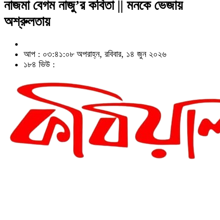
নাজমা বেগম নাজু’র কবিতা || মনকে ভেজায়
অশ্রুলতায়
আপ : ০৩:৪১:০৮ অপরাহ্ন, রবিবার, ১৪ জুন ২০২৬
১৮৪ ভিউ :