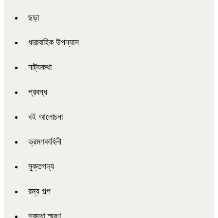
ছড়া
ধারাবাহিক উপন্যাস
নাট্যকথা
প্রবন্ধ
বই আলোচনা
ভ্রমণকাহিনী
মুক্তগদ্য
রম্য গল্প
শ্রদ্ধা স্মরণ