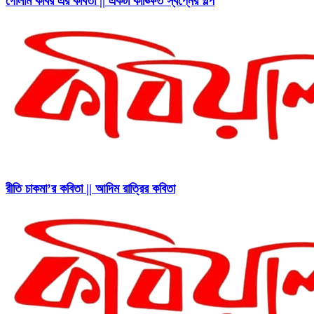
গোলাম কবির এর কবিতা || একটা কাঙ্ক্ষিত স্বপ্নের গল্প
রীতি চাকমা’র কবিতা || আদিম রাত্রির কবিতা