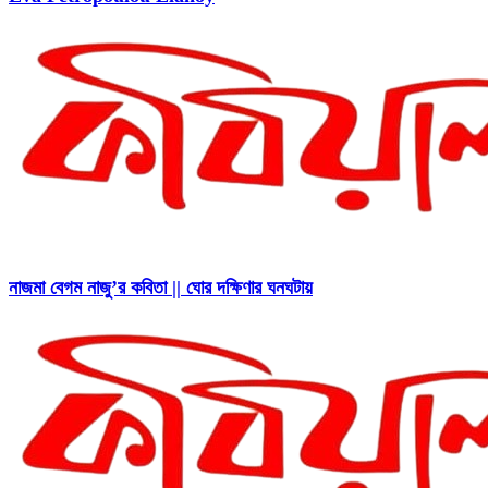
নাজমা বেগম নাজু’র কবিতা || ঘোর দক্ষিণার ঘনঘটায়