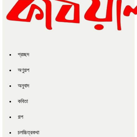
প্রচ্ছদ
অণুগল্প
অনুবাদ
কবিতা
গল্প
চলচ্চিত্রকথা