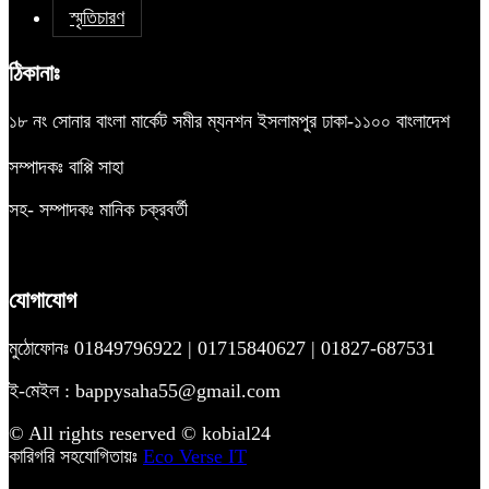
স্মৃতিচারণ
ঠিকানাঃ
১৮ নং সোনার বাংলা মার্কেট সমীর ম্যনশন ইসলামপুর ঢাকা-১১০০ বাংলাদেশ
সম্পাদকঃ বাপ্পি সাহা
সহ- সম্পাদকঃ মানিক চক্রবর্তী
যোগাযোগ
মুঠোফোনঃ 01849796922 | 01715840627 | 01827-687531
ই-মেইল : bappysaha55@gmail.com
© All rights reserved © kobial24
কারিগরি সহযোগিতায়ঃ
Eco Verse IT