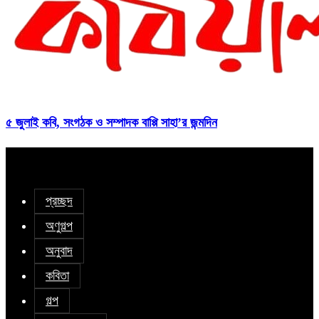
৫ জুলাই কবি, সংগঠক ও সম্পাদক বাপ্পি সাহা’র জন্মদিন
প্রচ্ছদ
অণুগল্প
অনুবাদ
কবিতা
গল্প