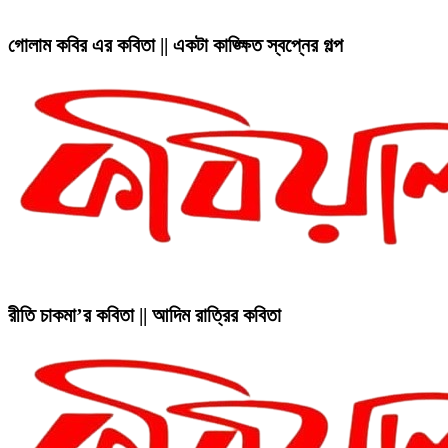
গোলাম কবির এর কবিতা || একটা কাঙ্ক্ষিত স্বপ্নের গল্প
রীতি চাকমা’র কবিতা || আদিম রাত্রির কবিতা