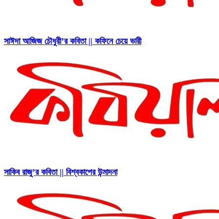
সাঈদা আজিজ চৌধুরী’র কবিতা || কফিনে চেয়ে ভারী
সাকিব রাজু’র কবিতা || বিশ্বকাপের উন্মাদনা