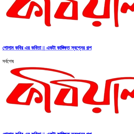
গোলাম কবির এর কবিতা || একটা কাঙ্ক্ষিত স্বপ্নের গল্প
সর্বশেষ