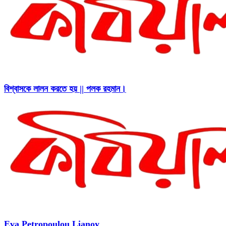
বিশ্বাসকে লালন করতে হয় || পলক রহমান।
Eva Petropoulou Lianoy