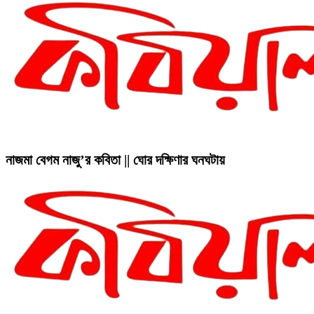
নাজমা বেগম নাজু’র কবিতা || ঘোর দক্ষিণার ঘনঘটায়