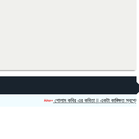
গোলাম কবির এর কবিতা || একটা কাঙ্ক্ষিত স্বপ্নের গল্প