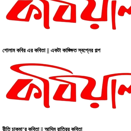
গোলাম কবির এর কবিতা || একটা কাঙ্ক্ষিত স্বপ্নের গল্প
রীতি চাকমা’র কবিতা || আদিম রাত্রির কবিতা