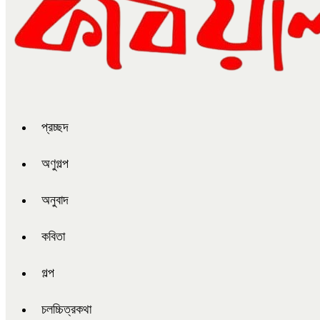
প্রচ্ছদ
অণুগল্প
অনুবাদ
কবিতা
গল্প
চলচ্চিত্রকথা