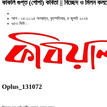
কাকলি গুপ্ত (গোপা) কবিতা || বিচ্ছেদ ও মিলন কল
আপ : ০৫:১১:১৫ অপরাহ্ন, বৃহস্পতিবার, ৪ জুলাই ২০২৪
৬৫৩ ভিউ :
Oplus_131072