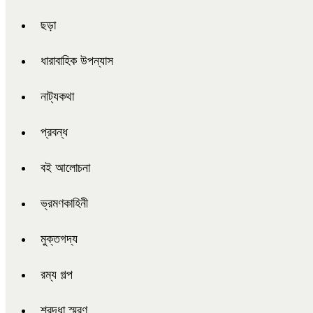
ছড়া
ধারাবাহিক উপন্যাস
নাট্যকথা
প্রবন্ধ
বই আলোচনা
ভ্রমণকাহিনী
মুক্তগদ্য
রম্য গল্প
শ্রদ্ধা স্মরণ