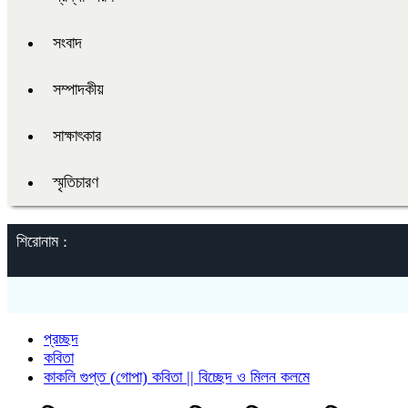
সংবাদ
সম্পাদকীয়
সাক্ষাৎকার
স্মৃতিচারণ
শিরোনাম :
প্রচ্ছদ
কবিতা
কাকলি গুপ্ত (গোপা) কবিতা || বিচ্ছেদ ও মিলন কলমে