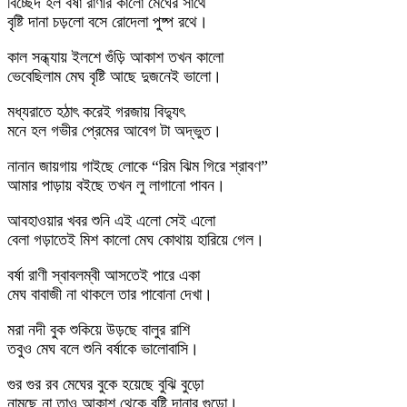
বিচ্ছেদ হল বর্ষা রাণীর কালো মেঘের সাথে
বৃষ্টি দানা চড়লো বসে রোদেলা পুষ্প রথে।
কাল সন্ধ্যায় ইলশে গুঁড়ি আকাশ তখন কালো
ভেবেছিলাম মেঘ বৃষ্টি আছে দুজনেই ভালো।
মধ্যরাতে হঠাৎ করেই গরজায় বিদ্যুৎ
মনে হল গভীর প্রেমের আবেগ টা অদ্ভুত।
নানান জায়গায় গাইছে লোকে “রিম ঝিম গিরে শ্রাবণ”
আমার পাড়ায় বইছে তখন লু লাগানো পাবন।
আবহাওয়ার খবর শুনি এই এলো সেই এলো
বেলা গড়াতেই মিশ কালো মেঘ কোথায় হারিয়ে গেল।
বর্ষা রাণী স্বাবলম্বী আসতেই পারে একা
মেঘ বাবাজী না থাকলে তার পাবোনা দেখা।
মরা নদী বুক শুকিয়ে উড়ছে বালুর রাশি
তবুও মেঘ বলে শুনি বর্ষাকে ভালোবাসি।
গুর গুর রব মেঘের বুকে হয়েছে বুঝি বুড়ো
নামছে না তাও আকাশ থেকে বৃষ্টি দানার গুড়ো।