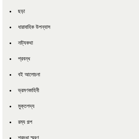
ছড়া
ধারাবাহিক উপন্যাস
নাট্যকথা
প্রবন্ধ
বই আলোচনা
ভ্রমণকাহিনী
মুক্তগদ্য
রম্য গল্প
শ্রদ্ধা স্মরণ