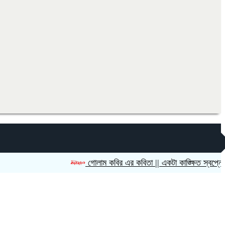
গোলাম কবির এর কবিতা || একটা কাঙ্ক্ষিত স্বপ্নের গল্প