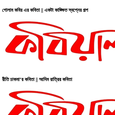
গোলাম কবির এর কবিতা || একটা কাঙ্ক্ষিত স্বপ্নের গল্প
রীতি চাকমা’র কবিতা || আদিম রাত্রির কবিতা