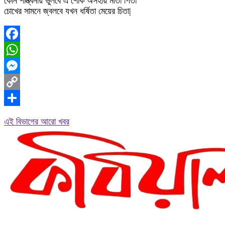
কোন শান্ত্বনায় ভুলবে এ শোক অসহায় মাতা পিতা
চোখের সামনে জ্বলবে যখন ধর্ষিতা মেয়ের চিতা|
Facebook
WhatsApp
Messenger
Copy
Link
Share
এই বিভাগের আরো খবর