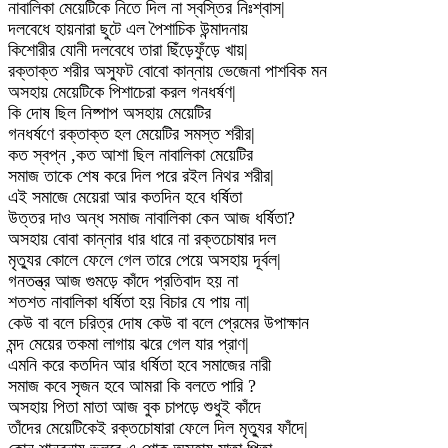
নাবালিকা মেয়েটিকে নিতে দিল না স্বস্তির নিঃশ্বাস|
দলবেধে হায়নারা ছুটে এল পৈশাচিক উন্মাদনায়
কিশোরীর যোনী দলবেধে তারা ছিঁড়েফুঁড়ে খায়|
রক্তাক্ত শরীর অস্ফুট বোবো কান্নায় ভেজেনা পাশবিক মন
অসহায় মেয়েটিকে পিশাচেরা করল গনধর্ষণ|
কি দোষ ছিল নিষ্পাপ অসহায় মেয়েটির
গনধর্ষণে রক্তাক্ত হল মেয়েটির সমস্ত শরীর|
কত স্বপ্ন ,কত আশা ছিল নাবালিকা মেয়েটির
সমাজ তাকে শেষ করে দিল পরে রইল নিথর শরীর|
এই সমাজে মেয়েরা আর কতদিন হবে ধর্ষিতা
উত্তর দাও অন্ধ সমাজ নাবালিকা কেন আজ ধর্ষিতা?
অসহায় বোবা কান্নার ধার ধারে না রক্তচোষার দল
মৃত্যুর কোলে ফেলে গেল তারে পেয়ে অসহায় দূর্বল|
গনতন্ত্র আজ গুমড়ে কাঁদে প্রতিবাদ হয় না
শতশত নাবালিকা ধর্ষিতা হয় বিচার যে পায় না|
কেউ বা বলে চরিত্র দোষ কেউ বা বলে প্রেমের উপাক্ষান
মন্দ মেয়ের তকমা লাগায় ঝরে গেল যার প্রাণ|
এমনি করে কতদিন আর ধর্ষিতা হবে সমাজের নারী
সমাজ কবে সৃজন হবে আমরা কি বলতে পারি ?
অসহায় পিতা মাতা আজ বুক চাপড়ে শুধুই কাঁদে
তাঁদের মেয়েটিকেই রক্তচোষারা ফেলে দিল মৃত্যুর ফাঁদে|