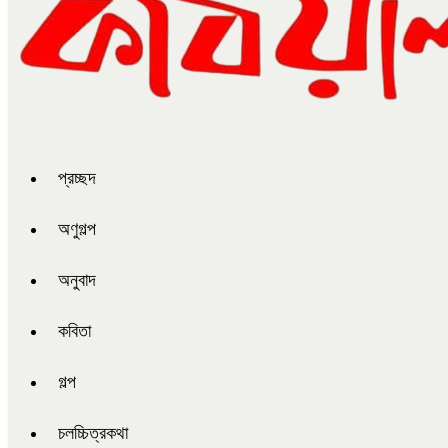
প্রচ্ছদ
অণুগল্প
অনুবাদ
কবিতা
গল্প
চলচ্চিত্রকথা