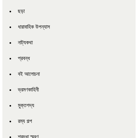
ছড়া
ধারাবাহিক উপন্যাস
নাট্যকথা
প্রবন্ধ
বই আলোচনা
ভ্রমণকাহিনী
মুক্তগদ্য
রম্য গল্প
শ্রদ্ধা স্মরণ