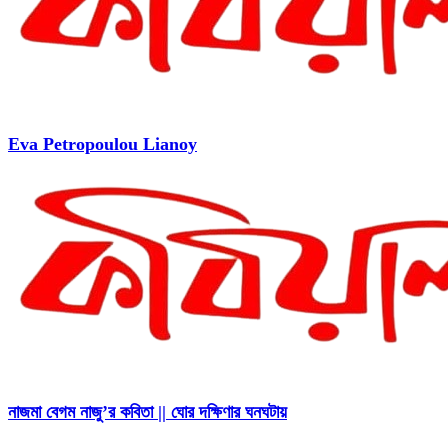
Eva Petropoulou Lianoy
নাজমা বেগম নাজু’র কবিতা || ঘোর দক্ষিণার ঘনঘটায়