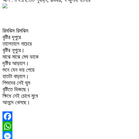
আপ : ০৭:৫২:৩০ পূর্বাহ্ন, রবিবার, ৭ জুলাই ২০২৪
রিমঝিম রিমঝিম
বৃষ্টির দূপুরে
তালেতালে নাচেরে
বৃষ্টির নূপুরে।
মাঝে মাঝে মেঘ ডাকে
দৃষ্টির আড়ালে।
শুনে যেন ভয় পেয়ে
হাতটা বাড়ালে।
শিশুদের নেই ঘুম
বৃষ্টিতে ভিজছে।
ক্ষিধে নেই চোখে মুখে
আনন্দে খেলছে।
Facebook
WhatsApp