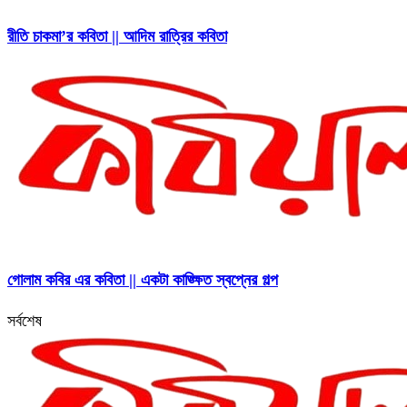
রীতি চাকমা’র কবিতা || আদিম রাত্রির কবিতা
গোলাম কবির এর কবিতা || একটা কাঙ্ক্ষিত স্বপ্নের গল্প
সর্বশেষ