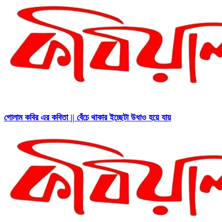
গোলাম কবির এর কবিতা || বেঁচে থাকার ইচ্ছেটা উধাও হয়ে যায়