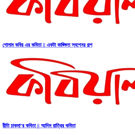
গোলাম কবির এর কবিতা || একটা কাঙ্ক্ষিত স্বপ্নের গল্প
রীতি চাকমা’র কবিতা || আদিম রাত্রির কবিতা