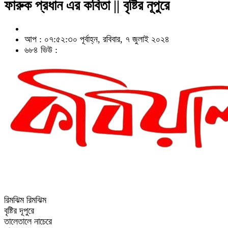
ফারুক প্রধান এর কবিতা || বৃষ্টির নূপুরে
আপ : ০৭:৫২:৩০ পূর্বাহ্ন, রবিবার, ৭ জুলাই ২০২৪
৬৮৪ ভিউ :
রিমঝিম রিমঝিম
বৃষ্টির দূপুরে
তালেতালে নাচেরে