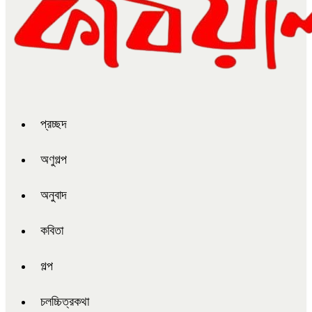
প্রচ্ছদ
অণুগল্প
অনুবাদ
কবিতা
গল্প
চলচ্চিত্রকথা