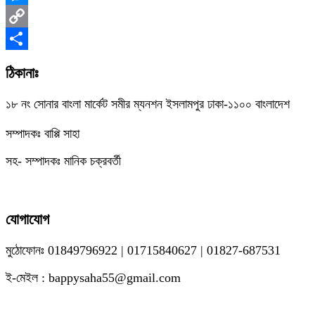
Messenger
Copy
Link
Share
ঠিকানাঃ
১৮ নং সোনার বাংলা মার্কেট সমীর ম্যনশন ইসলামপুর ঢাকা-১১০০ বাংলাদেশ
সম্পাদকঃ বাপ্পি সাহা
সহ- সম্পাদকঃ মানিক চক্রবর্তী
যোগাযোগ
মুঠোফোনঃ 01849796922 | 01715840627 | 01827-687531
ই-মেইল : bappysaha55@gmail.com