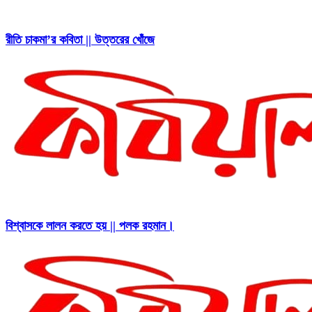
রীতি চাকমা’র কবিতা || উত্তরের খোঁজে
বিশ্বাসকে লালন করতে হয় || পলক রহমান।