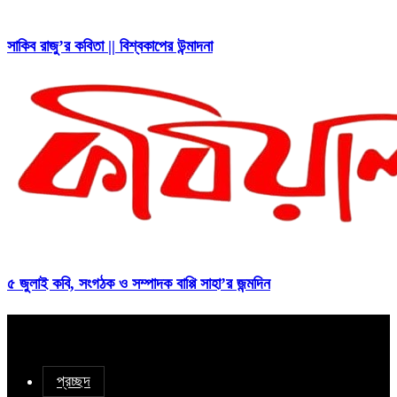
সাকিব রাজু’র কবিতা || বিশ্বকাপের উন্মাদনা
৫ জুলাই কবি, সংগঠক ও সম্পাদক বাপ্পি সাহা’র জন্মদিন
প্রচ্ছদ