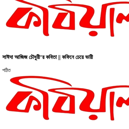
সাঈদা আজিজ চৌধুরী’র কবিতা || কফিনে চেয়ে ভারী
পঠিত