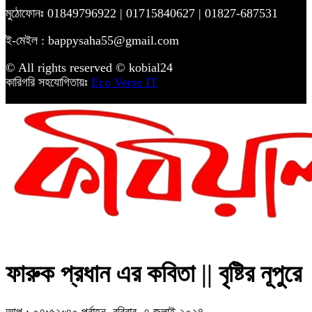
মুঠোফোনঃ 01849796922 | 01715840627 | 01827-687531
ই-মেইল : bappysaha55@gmail.com
© All rights reserved © kobial24
কারিগরি সহযোগিতায়ঃ
Eco Verse IT
ফারুক প্রধান এর কবিতা || বৃষ্টির নূপুরে