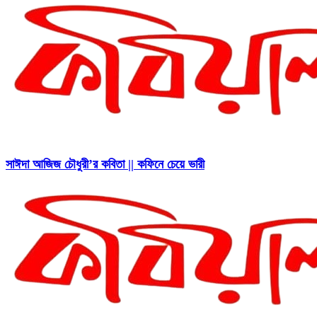
সাঈদা আজিজ চৌধুরী’র কবিতা || কফিনে চেয়ে ভারী