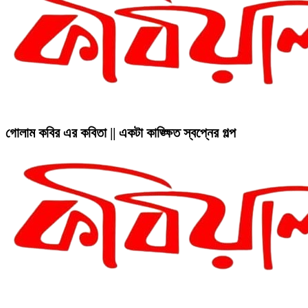
গোলাম কবির এর কবিতা || একটা কাঙ্ক্ষিত স্বপ্নের গল্প