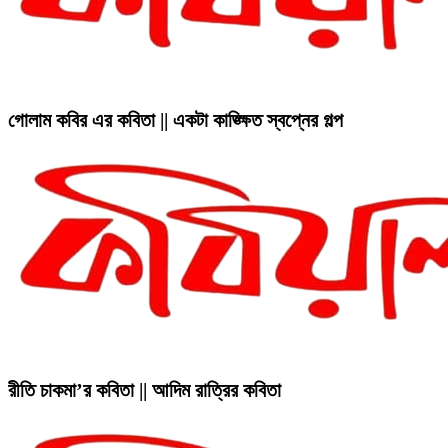
গোলাম কবির এর কবিতা || একটা কাঙ্ক্ষিত স্বপ্নের গল্প
রীতি চাকমা’র কবিতা || আদিম রাত্রির কবিতা