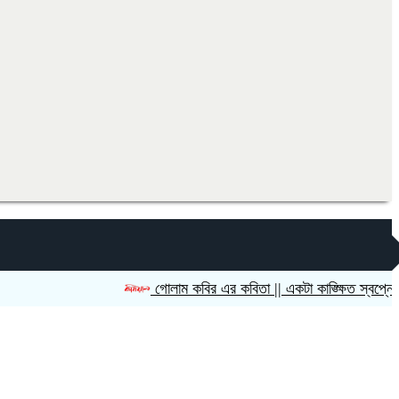
গোলাম কবির এর কবিতা || একটা কাঙ্ক্ষিত স্বপ্নের গল্প