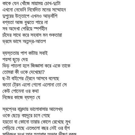
কাকে যেন খোঁজে মায়াময় চোখ-দুটো
এখনো নেভেনি নিবেদিত মনের সম্মোহন
দুপুরের উত্তাপে এখনও আড়বাঁশি
বশ্যতা আজ বুঝতে পারে না
সব অদেখা পেরিয়ে স্পর্শহীন
চাঁদের সাথে করে সহবাস মন শুকতারা
ভ্রমে ভাসে অতন্দ্র-আতপ
ব্যস্ততায় পাশ কাটায় সবাই
পয়সা ছুড়ে দেয়
ভিড় পাতলা হলে জিজ্ঞাসা করে একে তাকে
তোমরা কী ওকে দেখেছো?
ছ-টা বাইশের ট্রেনে আসবে বলেছে
কতো ট্রেন এলো গেলো এলোনা তো সে
কেউ শোনেনা ওর কথা
নিজের কাজে ব্যস্ত যে
স্বপ্নের বারন্দায় ভালোবাসার আলেখ্য
ওকে ছেড়ে বহুদূরে চলে গেছে
হয়তো বা কোনো তারার কোলে রেখেছে মুখ
পেড়িয়ে গেছে এতগুলো বছর নেই ওর হুঁশ
সারিবদ্ধ দুঃখ আর হতাশার অভাব ভীষণ রকম