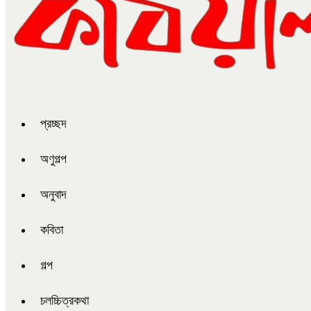
প্রচ্ছদ
অণুগল্প
অনুবাদ
কবিতা
গল্প
চলচ্চিত্রকথা