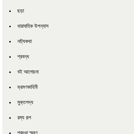
ছড়া
ধারাবাহিক উপন্যাস
নাট্যকথা
প্রবন্ধ
বই আলোচনা
ভ্রমণকাহিনী
মুক্তগদ্য
রম্য গল্প
শ্রদ্ধা স্মরণ