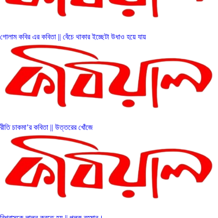
গোলাম কবির এর কবিতা || বেঁচে থাকার ইচ্ছেটা উধাও হয়ে যায়
রীতি চাকমা’র কবিতা || উত্তরের খোঁজে
বিশ্বাসকে লালন করতে হয় || পলক রহমান।