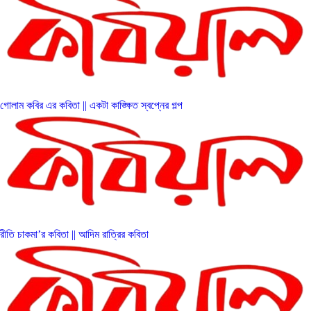
গোলাম কবির এর কবিতা || একটা কাঙ্ক্ষিত স্বপ্নের গল্প
রীতি চাকমা’র কবিতা || আদিম রাত্রির কবিতা