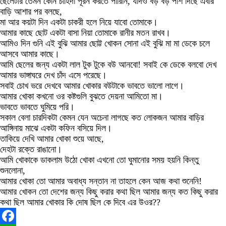
ছেলেটার তেমন কোন চাহিদা পূরন করতে পারিনি, যদিও বড় বড় পাশ দিছে এবার
বাড়ি আশার পর বলছে,
মা আর কয়টা দিন একটা চাকরী হলে নিয়ে যাবো তোমাকে।
আমার কাছে ছোট একটা বাসা নিয়া তোমাকে রানীর মতন রাখব।
আমিও দিন গুনি এই বুঝি আমার ছোট্ট খোকন সোনা এই বুঝি মা মা ডেকে চলে
আসবে আমার কাছে।
আমি ছেলের জন্য একটা লাল টুক টুকে বউ আনবো! সবাই কে ডেকে বলবো দেখ
আমার ভাঙ্গাঘরে দেখ চাঁদ এসে পরেছে।
সবাই চোখ ভরে দেখবে আমার খোকার বউটাকে ভাবতে ভালো লাগে।
আমার খোকা কখনো ওর কষ্টগুলি বুঝতে দেয়না আমিতো মা।
ভাবতে ভাবতে ঘুমিয়ে পরি।
সকাল বেলা চারদিকটা কেমন যেন অচেনা লাগছে কত লোকজন আমার বাড়ির
আঙ্গিনায় মাঝে একটা কফিন বসিয়ে দিল।
তাকিয়ে দেখি আমার খোকা শুয়ে আছে,
দেহটা রক্তে রাঙানো।
আমি খোকাকে ডাকলাম উঠো খোকা এখনো তো ঘুমানোর সময় হয়নি কিন্তু
শুনলোনা,
আমার খোকা তো আমার অবাধ্য সন্তান না তাহলে কেন আজ কথা শুনেনি!
আমার খোকন তো দেশের জন্য কিছু করার কথা ছিল আমার জন্য কত কিছু করার
কথা ছিল আমার খোকার কি দোষ ছিল কে দিবে এর উওর??