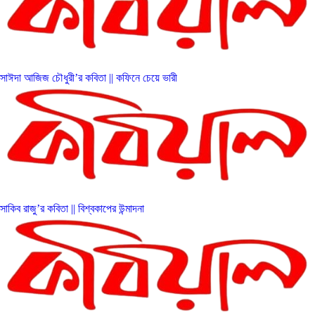
সাঈদা আজিজ চৌধুরী’র কবিতা || কফিনে চেয়ে ভারী
সাকিব রাজু’র কবিতা || বিশ্বকাপের উন্মাদনা