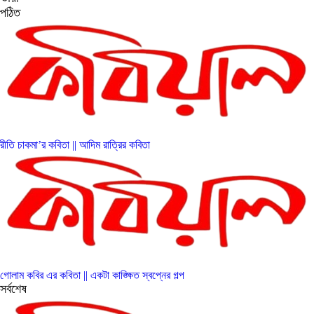
পঠিত
রীতি চাকমা’র কবিতা || আদিম রাত্রির কবিতা
গোলাম কবির এর কবিতা || একটা কাঙ্ক্ষিত স্বপ্নের গল্প
সর্বশেষ