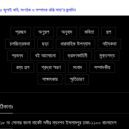
৫ জুলাই কবি, সংগঠক ও সম্পাদক বাপ্পি সাহা’র জন্মদিন
প্রচ্ছদ
অণুগল্প
অনুবাদ
কবিতা
গল্প
চলচ্চিত্রকথা
ছড়া
ধারাবাহিক উপন্যাস
নাট্যকথা
প্রবন্ধ
বই আলোচনা
ভ্রমণকাহিনী
মুক্তগদ্য
রম্য গল্প
শ্রদ্ধা স্মরণ
সংবাদ
সম্পাদকীয়
সাক্ষাৎকার
স্মৃতিচারণ
ঠিকানাঃ
১৮ নং সোনার বাংলা মার্কেট সমীর ম্যনশন ইসলামপুর ঢাকা-১১০০ বাংলাদেশ