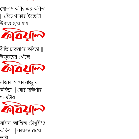
গোলাম কবির এর কবিতা
|| বেঁচে থাকার ইচ্ছেটা
উধাও হয়ে যায়
রীতি চাকমা’র কবিতা ||
উত্তরের খোঁজে
নাজমা বেগম নাজু’র
কবিতা || ঘোর দক্ষিণার
ঘনঘটায়
সাঈদা আজিজ চৌধুরী’র
কবিতা || কফিনে চেয়ে
ভারী