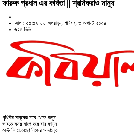
ফারুক প্রধান এর কবিতা || শ্রমিকরাও মানুষ
আপ : ০৫:৫৯:৩৩ অপরাহ্ন, শনিবার, ৩ অগাস্ট ২০২৪
৬২৪ ভিউ :
পৃথিবীর মানুষেরা কবে থেকে মানুষ
ভাবতে সময় লাগে হয়ে যায় ফানুস।
কেউ কি ভেবেছো নিজের অজান্তে