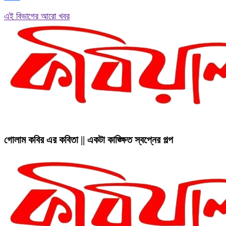
Link
Share
এই বিভাগের আরো খবর
গোলাম কবির এর কবিতা || একটা কাঙ্ক্ষিত স্বপ্নের গল্প