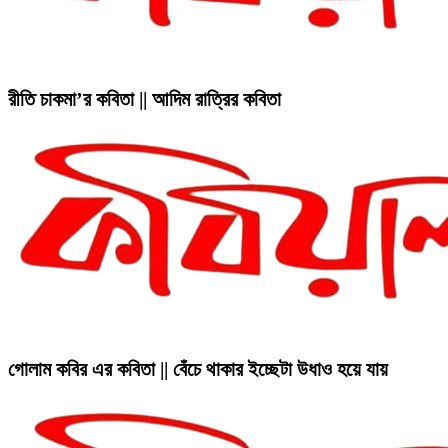
রীতি চাকমা’র কবিতা || আদিম রাত্রির কবিতা
গোলাম কবির এর কবিতা || বেঁচে থাকার ইচ্ছেটা উধাও হয়ে যায়