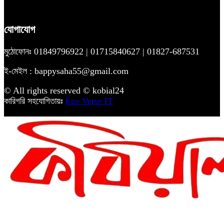
যোগাযোগ
মুঠোফোনঃ 01849796922 | 01715840627 | 01827-687531
ই-মেইল : bappysaha55@gmail.com
© All rights reserved © kobial24
কারিগরি সহযোগিতায়ঃ
Eco Verse IT