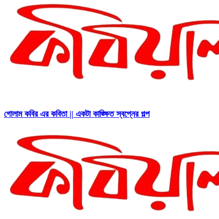
গোলাম কবির এর কবিতা || একটা কাঙ্ক্ষিত স্বপ্নের গল্প