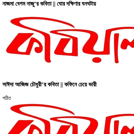
নাজমা বেগম নাজু’র কবিতা || ঘোর দক্ষিণার ঘনঘটায়
সাঈদা আজিজ চৌধুরী’র কবিতা || কফিনে চেয়ে ভারী
পঠিত