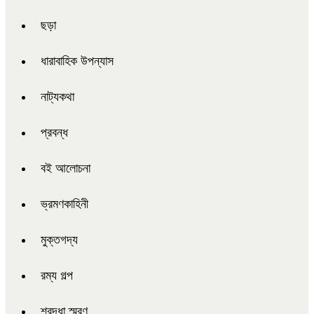
ছড়া
ধারাবাহিক উপন্যাস
নাট্যকথা
প্রবন্ধ
বই আলোচনা
ভ্রমণকাহিনী
মুক্তগদ্য
রম্য গল্প
শ্রদ্ধা স্মরণ