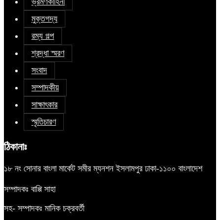
ভ্রমণকাহিনী
মুক্তগদ্য
রম্য গল্প
শ্রদ্ধা স্মরণ
সংবাদ
সম্পাদকীয়
সাক্ষাৎকার
স্মৃতিচারণ
ঠিকানাঃ
১৮ নং সোনার বাংলা মার্কেট সমীর ম্যনশন ইসলামপুর ঢাকা-১১০০ বাংলাদেশ
সম্পাদকঃ বাপ্পি সাহা
সহ- সম্পাদকঃ মানিক চক্রবর্তী