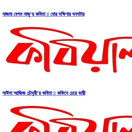
নাজমা বেগম নাজু’র কবিতা || ঘোর দক্ষিণার ঘনঘটায়
সাঈদা আজিজ চৌধুরী’র কবিতা || কফিনে চেয়ে ভারী