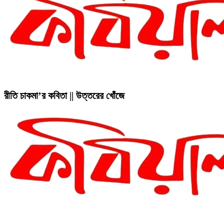
রীতি চাকমা’র কবিতা || উত্তরের খোঁজে