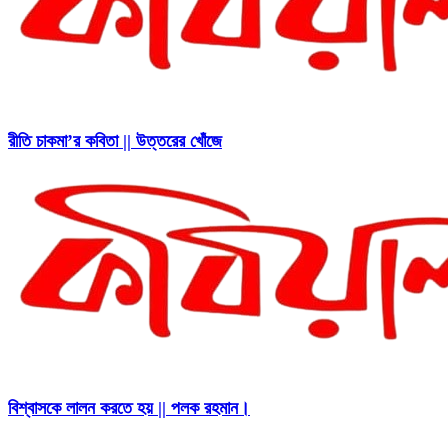
রীতি চাকমা’র কবিতা || উত্তরের খোঁজে
বিশ্বাসকে লালন করতে হয় || পলক রহমান।