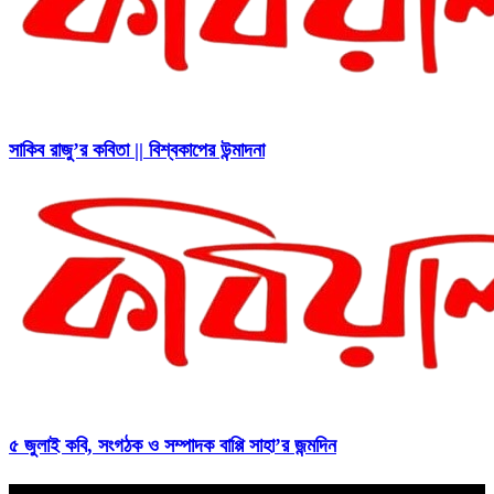
সাকিব রাজু’র কবিতা || বিশ্বকাপের উন্মাদনা
৫ জুলাই কবি, সংগঠক ও সম্পাদক বাপ্পি সাহা’র জন্মদিন