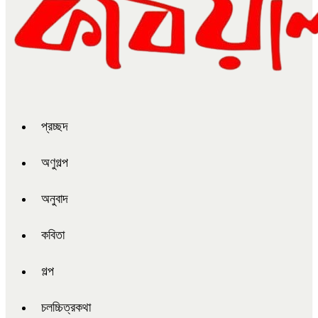
প্রচ্ছদ
অণুগল্প
অনুবাদ
কবিতা
গল্প
চলচ্চিত্রকথা