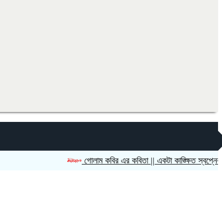
গোলাম কবির এর কবিতা || একটা কাঙ্ক্ষিত স্বপ্নের গল্প