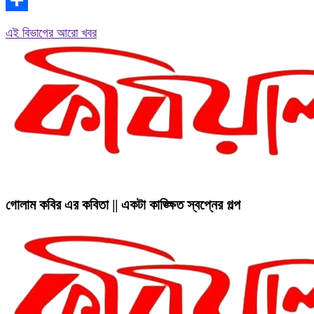
Copy
Link
Share
এই বিভাগের আরো খবর
গোলাম কবির এর কবিতা || একটা কাঙ্ক্ষিত স্বপ্নের গল্প