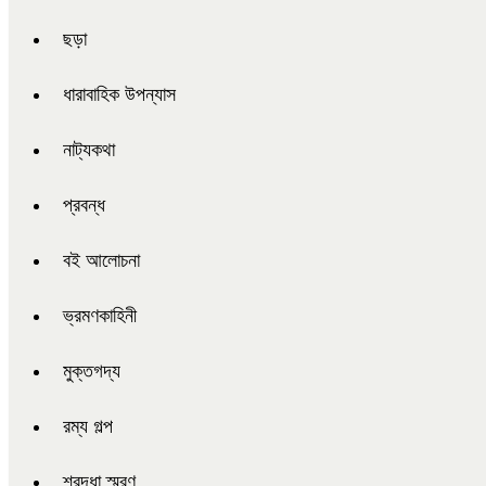
ছড়া
ধারাবাহিক উপন্যাস
নাট্যকথা
প্রবন্ধ
বই আলোচনা
ভ্রমণকাহিনী
মুক্তগদ্য
রম্য গল্প
শ্রদ্ধা স্মরণ