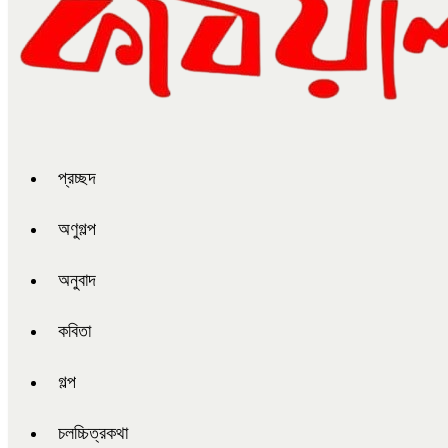
প্রচ্ছদ
অণুগল্প
অনুবাদ
কবিতা
গল্প
চলচ্চিত্রকথা