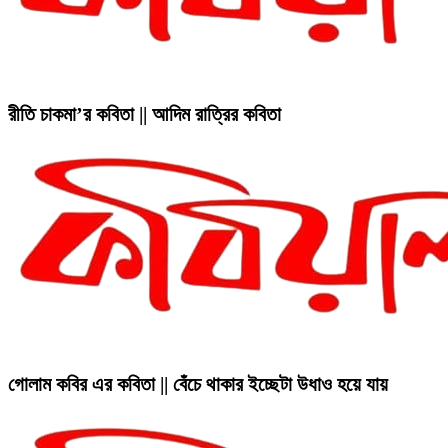
রীতি চাকমা’র কবিতা || আদিম রাত্রির কবিতা
গোলাম কবির এর কবিতা || বেঁচে থাকার ইচ্ছেটা উধাও হয়ে যায়