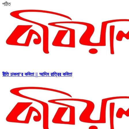
পঠিত
রীতি চাকমা’র কবিতা || আদিম রাত্রির কবিতা