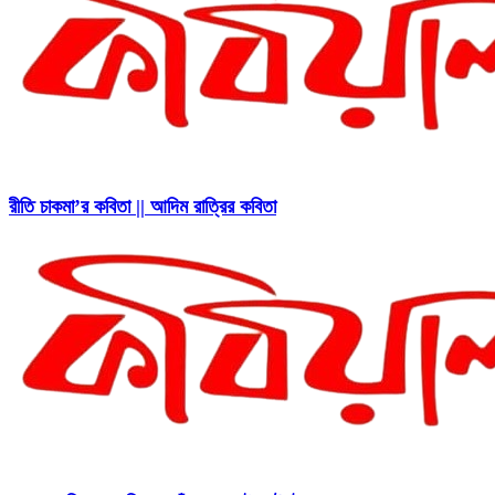
রীতি চাকমা’র কবিতা || আদিম রাত্রির কবিতা