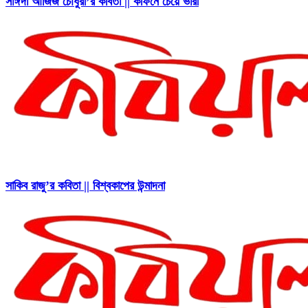
সাঈদা আজিজ চৌধুরী’র কবিতা || কফিনে চেয়ে ভারী
সাকিব রাজু’র কবিতা || বিশ্বকাপের উন্মাদনা