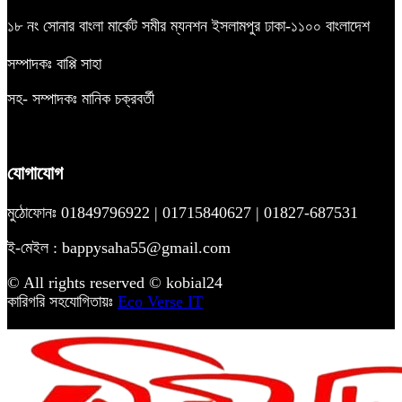
১৮ নং সোনার বাংলা মার্কেট সমীর ম্যনশন ইসলামপুর ঢাকা-১১০০ বাংলাদেশ
সম্পাদকঃ বাপ্পি সাহা
সহ- সম্পাদকঃ মানিক চক্রবর্তী
যোগাযোগ
মুঠোফোনঃ 01849796922 | 01715840627 | 01827-687531
ই-মেইল : bappysaha55@gmail.com
© All rights reserved © kobial24
কারিগরি সহযোগিতায়ঃ
Eco Verse IT