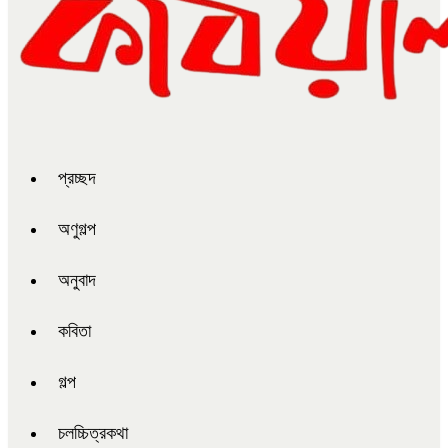
প্রচ্ছদ
অণুগল্প
অনুবাদ
কবিতা
গল্প
চলচ্চিত্রকথা