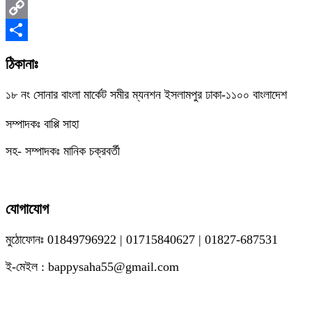
Messenger
Copy
Link
Share
ঠিকানাঃ
১৮ নং সোনার বাংলা মার্কেট সমীর ম্যনশন ইসলামপুর ঢাকা-১১০০ বাংলাদেশ
সম্পাদকঃ বাপ্পি সাহা
সহ- সম্পাদকঃ মানিক চক্রবর্তী
যোগাযোগ
মুঠোফোনঃ 01849796922 | 01715840627 | 01827-687531
ই-মেইল : bappysaha55@gmail.com