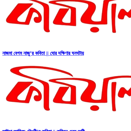
নাজমা বেগম নাজু’র কবিতা || ঘোর দক্ষিণার ঘনঘটায়