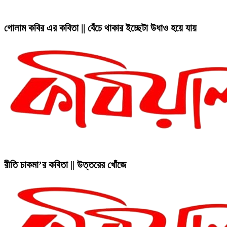
গোলাম কবির এর কবিতা || বেঁচে থাকার ইচ্ছেটা উধাও হয়ে যায়
রীতি চাকমা’র কবিতা || উত্তরের খোঁজে