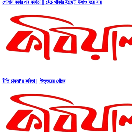
গোলাম কবির এর কবিতা || বেঁচে থাকার ইচ্ছেটা উধাও হয়ে যায়
রীতি চাকমা’র কবিতা || উত্তরের খোঁজে