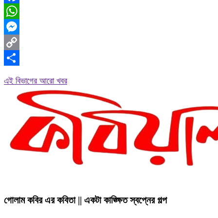
Facebook
WhatsApp
Messenger
Copy
Link
Share
এই বিভাগের আরো খবর
গোলাম কবির এর কবিতা || একটা কাঙ্ক্ষিত স্বপ্নের গল্প