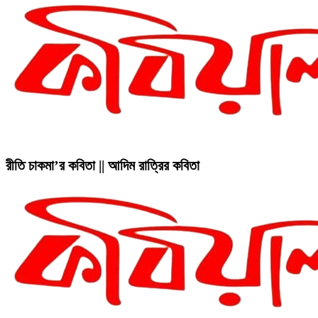
রীতি চাকমা’র কবিতা || আদিম রাত্রির কবিতা