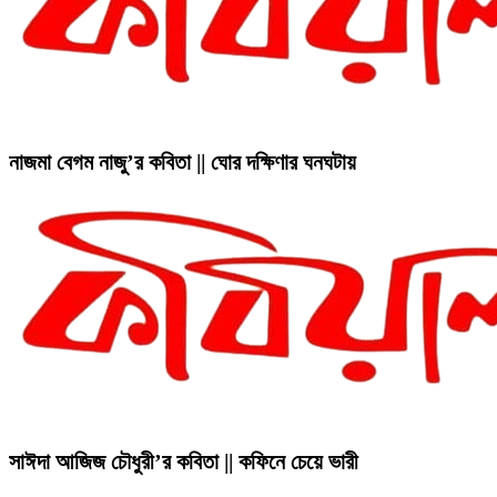
নাজমা বেগম নাজু’র কবিতা || ঘোর দক্ষিণার ঘনঘটায়
সাঈদা আজিজ চৌধুরী’র কবিতা || কফিনে চেয়ে ভারী