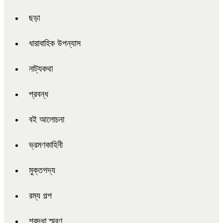
ছড়া
ধারাবাহিক উপন্যাস
নাট্যকথা
প্রবন্ধ
বই আলোচনা
ভ্রমণকাহিনী
মুক্তগদ্য
রম্য গল্প
শ্রদ্ধা স্মরণ